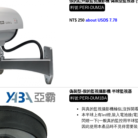
假的紅外線監視攝影機 偽裝型監視器 (
料號:PERI-DUM2A
NT$ 250
about USD$ 7.78
偽裝型-假的監視攝影機 半球監視器
料號:PERI-DUM1BA
與真的監視攝影機極似,沒拆開看
本半球上有led燈,裝入電池後(
閃燈一下(一般真的監控用半球監
因此使用本產品時不見得需要裝