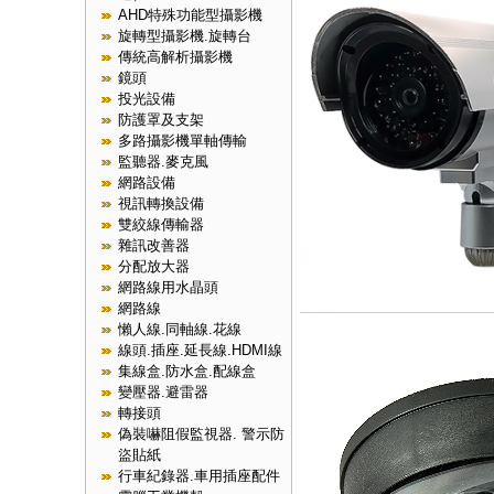
AHD特殊功能型攝影機
旋轉型攝影機.旋轉台
傳統高解析攝影機
鏡頭
投光設備
防護罩及支架
多路攝影機單軸傳輸
監聽器.麥克風
網路設備
視訊轉換設備
雙絞線傳輸器
雜訊改善器
分配放大器
網路線用水晶頭
網路線
懶人線.同軸線.花線
線頭.插座.延長線.HDMI線
集線盒.防水盒.配線盒
變壓器.避雷器
轉接頭
偽裝嚇阻假監視器. 警示防
盜貼紙
行車紀錄器.車用插座配件