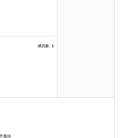
總頁數:
1
予寬待