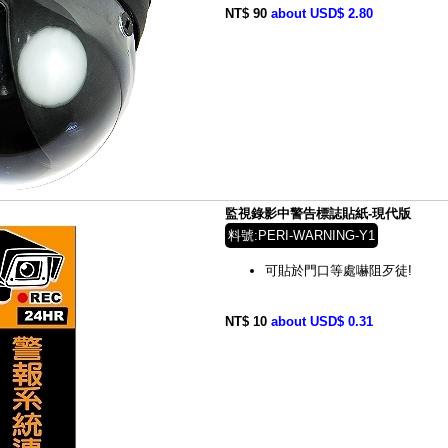
NT$ 90
about USD$ 2.80
監視錄影中警告標誌貼紙-現代版
料號:PERI-WARNING-Y1
可貼於門口等處嚇阻歹徒!
NT$ 10
about USD$ 0.31