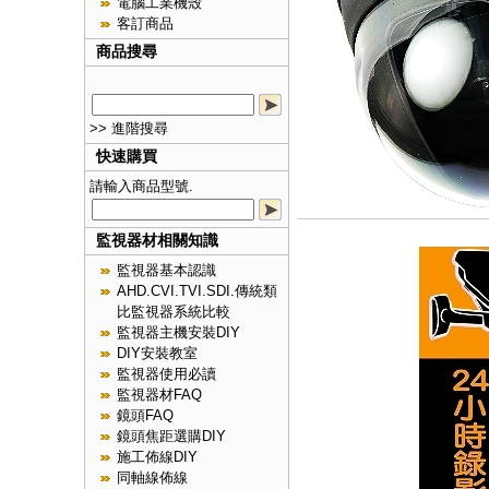
電腦工業機殼
客訂商品
商品搜尋
>> 進階搜尋
快速購買
請輸入商品型號.
監視器材相關知識
監視器基本認識
AHD.CVI.TVI.SDI.傳統類
比監視器系統比較
監視器主機安裝DIY
DIY安裝教室
監視器使用必讀
監視器材FAQ
鏡頭FAQ
鏡頭焦距選購DIY
施工佈線DIY
同軸線佈線