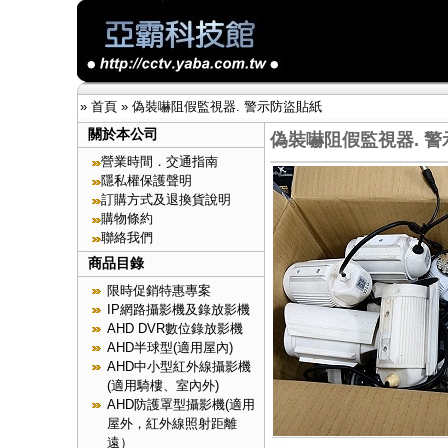
»
首頁
»
偽裝嚇阻假監視器. 警示防盜貼紙
關於本公司
偽裝嚇阻假監視器. 
營業時間．交通指南
隱私權保護聲明
訂購方式及退換貨說明
購物條約
聯絡我們
商品目錄
限時促銷特惠專案
IP網路攝影機及錄放影機
AHD DVR數位錄放影機
AHD半球型(適用屋內)
AHD中小型紅外線攝影機
(適用騎樓、室內外)
AHD防護罩型攝影機(適用
屋外，紅外線照射距離
遠）