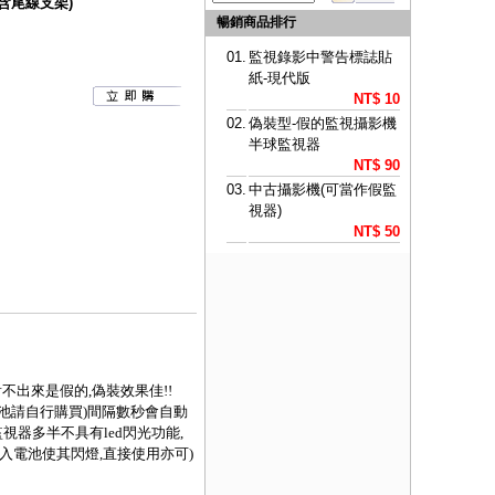
含尾線支架)
暢銷商品排行
01.
監視錄影中警告標誌貼
紙-現代版
NT$ 10
02.
偽裝型-假的監視攝影機
半球監視器
NT$ 90
03.
中古攝影機(可當作假監
視器)
NT$ 50
不出來是假的,偽裝效果佳!!
電池請自行購買)間隔數秒會自動
視器多半不具有led閃光功能,
入電池使其閃燈,直接使用亦可)