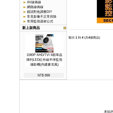
AV線佈線
網路線佈線
鏡頭對焦調整DIY
常見影像不正常排除
常用監視器材公式
新上架商品
顯示
1
到
4
(共
4
個商品)
1080P AHD/TVI 6顆單晶
陣列LED紅外線半球監視
攝影機(內建麥克風)
NT$ 899
本站