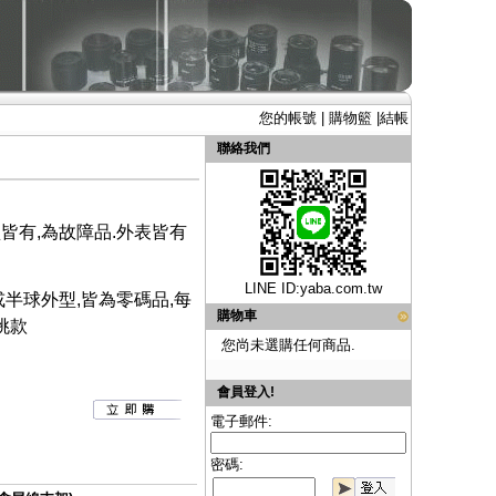
您的帳號
|
購物籃
|
結帳
聯絡我們
皆有,為故障品.外表皆有
LINE ID:
yaba.com.tw
半球外型,皆為零碼品,每
購物車
挑款
您尚未選購任何商品.
會員登入!
電子郵件:
密碼: