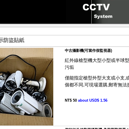
警示防盜貼紙
中古攝影機(可當作假監視器)
紅外線槍型機大型小型或半球型
污垢
僅能指定槍型外型大支或小支,或
個都不同,可現場選購,郵寄無法
NT$ 50
about USD$ 1.56