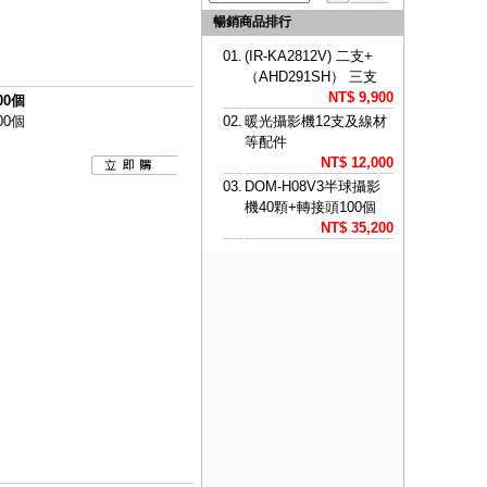
暢銷商品排行
01.
(IR-KA2812V) 二支+
（AHD291SH） 三支
NT$ 9,900
00個
00個
02.
暖光攝影機12支及線材
等配件
NT$ 12,000
03.
DOM-H08V3半球攝影
機40顆+轉接頭100個
NT$ 35,200