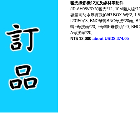
暖光攝影機12支及線材等配件
(IR-AH08V3YA)暖光*12, 10M懶人線
容量高防水厚實款)(WR-BOX-W)*2, 1.
I20150)*3, BNC母轉BNC母接*20頭,
轉F母接頭*20, F母轉F母接頭*20, BN
A母接頭*20,
NT$ 12,000
about USD$ 374.05