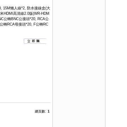
*10, 15M懶人線*2, 防水接線盒(大
5米HDMI高清線2.0版(WR-HDM
 BNC公轉BNC公接頭*20, RCA公
C公轉RCA母接頭*20, F公轉RC
總頁數:
1