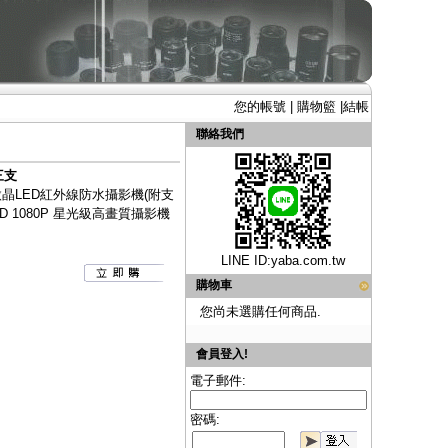
您的帳號
|
購物籃
|
結帳
聯絡我們
三支
0顆微晶LED紅外線防水攝影機(附支
 AHD 1080P 星光級高畫質攝影機
LINE ID:
yaba.com.tw
購物車
您尚未選購任何商品.
會員登入!
電子郵件:
密碼: