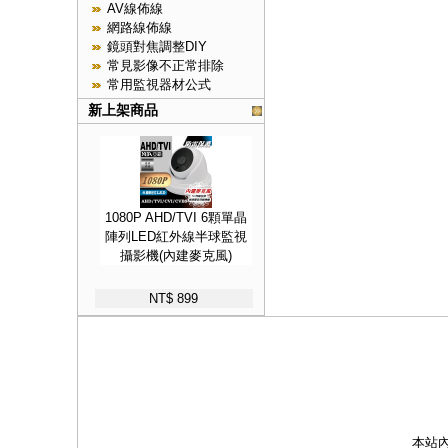
AV線佈線
網路線佈線
鏡頭對焦調整DIY
常見影像不正常排除
常用監視器材公式
新上架商品
1080P AHD/TVI 6顆單晶
陣列LED紅外線半球監視
攝影機(內建麥克風)
NT$ 899
本站