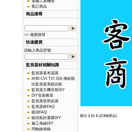
電腦工業機殼
客訂商品
商品搜尋
>> 進階搜尋
快速購買
請輸入商品型號.
監視器材相關知識
監視器基本認識
AHD.CVI.TVI.SDI.傳統類
比監視器系統比較
監視器主機安裝DIY
DIY安裝教室
監視器使用必讀
監視器材FAQ
鏡頭FAQ
顯示
1
到
3
(共
3
個商品)
鏡頭焦距選購DIY
施工佈線DIY
同軸線佈線