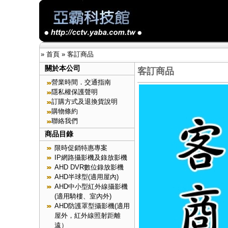
»
首頁
»
客訂商品
關於本公司
客訂商品
營業時間．交通指南
隱私權保護聲明
訂購方式及退換貨說明
購物條約
聯絡我們
商品目錄
限時促銷特惠專案
IP網路攝影機及錄放影機
AHD DVR數位錄放影機
AHD半球型(適用屋內)
AHD中小型紅外線攝影機
(適用騎樓、室內外)
AHD防護罩型攝影機(適用
屋外，紅外線照射距離
遠）