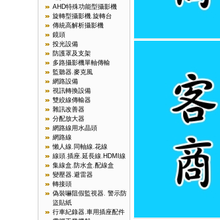
AHD特殊功能型攝影機
旋轉型攝影機.旋轉台
傳統高解析攝影機
鏡頭
投光設備
防護罩及支架
多路攝影機單軸傳輸
監聽器.麥克風
網路設備
視訊轉換設備
雙絞線傳輸器
雜訊改善器
分配放大器
網路線用水晶頭
網路線
懶人線.同軸線.花線
線頭.插座.延長線.HDMI線
集線盒.防水盒.配線盒
變壓器.避雷器
轉接頭
偽裝嚇阻假監視器. 警示防
盜貼紙
行車紀錄器.車用插座配件