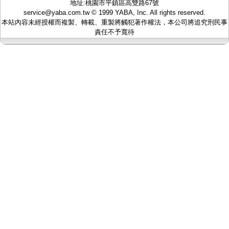
地址:桃園市平鎮區高雙路67號
監聽器.麥克風
service@yaba.com.tw
© 1999
YABA
, Inc. All rights reserved.
網路設備
本站內容未經授權而複製、轉載、重製將觸犯著作權法，本公司將追究刑民事
視訊轉換設備
責任不予寬待
雙絞線傳輸器
雜訊改善器
分配放大器
網路線用水晶頭
網路線
懶人線.同軸線.花線
線頭.插座.延長線.HDMI線
集線盒.防水盒.配線盒
變壓器.避雷器
轉接頭
偽裝嚇阻假監視器. 警示防盜貼紙
行車紀錄器.車用插座配件
電腦工業機殼
客訂商品