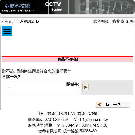
»
首頁
»
HD-WD12TB
您的帳號
|
購物籃
|
結帳
商品目錄
限時促銷特惠專案
商品不存在!
IP網路攝影機及錄放影機
AHD DVR數位錄放影機
對不起, 目前尚無商品符合您的搜尋要件.
AHD半球型(適用屋內)
再試一次?
AHD中小型紅外線攝影機(適用騎樓、室內外)
關鍵字:
AHD防護罩型攝影機(適用屋外，紅外線照射
距離遠）
AHD特殊功能型攝影機
旋轉型攝影機.旋轉台
傳統高解析攝影機
TEL:
03-4021676
FAX:03-4024086
鏡頭
網路電話:07010236669, LINE ID:
yaba.com.tw
投光設備
服務時間:星期一至五，AM 9：30至PM 5：30
防護罩及支架
敏希有限公司 統一編號:53288489
多路攝影機單軸傳輸