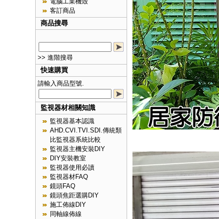
電腦工業機殼
客訂商品
商品搜尋
>> 進階搜尋
快速購買
請輸入商品型號.
監視器材相關知識
監視器基本認識
AHD.CVI.TVI.SDI.傳統類
比監視器系統比較
監視器主機安裝DIY
DIY安裝教室
監視器使用必讀
監視器材FAQ
鏡頭FAQ
鏡頭焦距選購DIY
施工佈線DIY
同軸線佈線