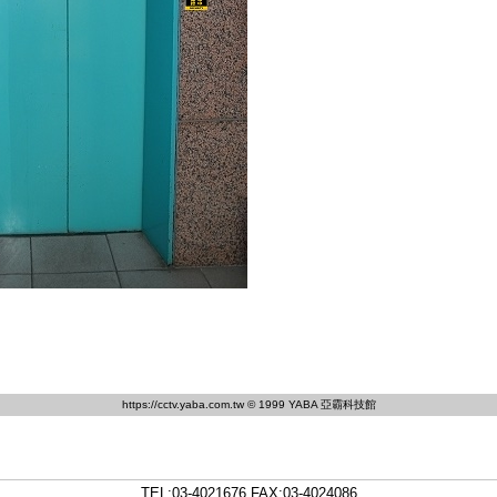
https://cctv.yaba.com.tw
© 1999 YABA 亞霸科技館
TEL:
03-4021676
FAX:03-4024086