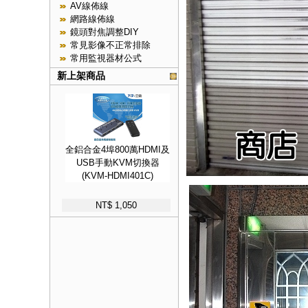
AV線佈線
網路線佈線
鏡頭對焦調整DIY
常見影像不正常排除
常用監視器材公式
新上架商品
全鋁合金4埠800萬HDMI及
USB手動KVM切換器
(KVM-HDMI401C)
NT$ 1,050