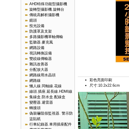
AHD特殊功能型攝影機
旋轉型攝影機.旋轉台
傳統高解析攝影機
鏡頭
投光設備
防護罩及支架
多路攝影機單軸傳輸
監聽器.麥克風
網路設備
視訊轉換設備
雙絞線傳輸器
雜訊改善器
分配放大器
網路線用水晶頭
彩色亮面印刷
網路線
尺寸:10.2x22.6cm
懶人線.同軸線.花線
線頭.插座.延長線.HDMI線
集線盒.防水盒.配線盒
變壓器.避雷器
轉接頭
偽裝嚇阻假監視器. 警示防
盜貼紙
行車紀錄器.車用插座配件