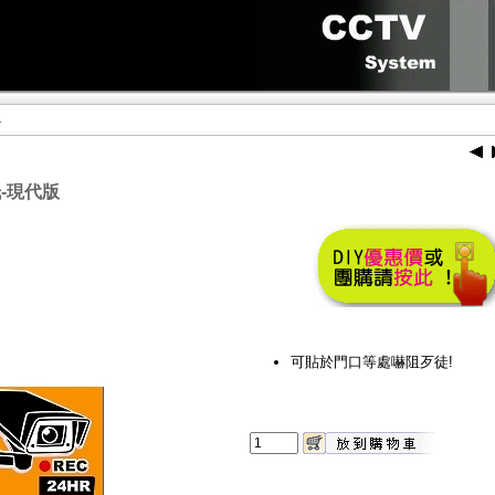
1
-現代版
可貼於門口等處嚇阻歹徒!