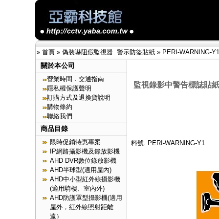
»
首頁
»
偽裝嚇阻假監視器. 警示防盜貼紙
»
PERI-WARNING-Y
關於本公司
營業時間．交通指南
監視錄影中警告標誌貼紙
隱私權保護聲明
訂購方式及退換貨說明
購物條約
聯絡我們
商品目錄
限時促銷特惠專案
料號: PERI-WARNING-Y1
IP網路攝影機及錄放影機
AHD DVR數位錄放影機
AHD半球型(適用屋內)
AHD中小型紅外線攝影機
(適用騎樓、室內外)
AHD防護罩型攝影機(適用
屋外，紅外線照射距離
遠）