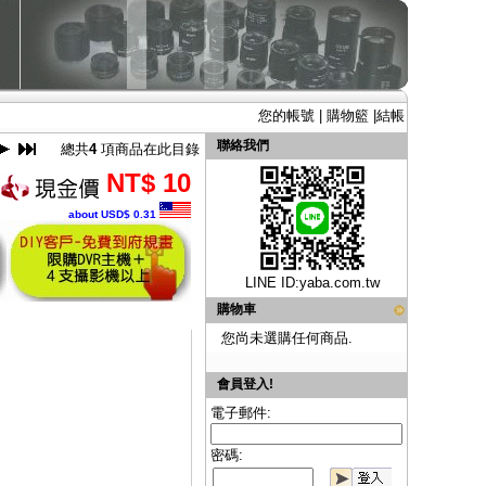
您的帳號
|
購物籃
|
結帳
聯絡我們
總共
4
項商品在此目錄
NT$ 10
about USD$ 0.31
LINE ID:
yaba.com.tw
購物車
您尚未選購任何商品.
會員登入!
電子郵件:
密碼: