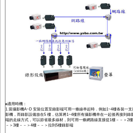
n
適用時機：
1.當攝影機A~D 安裝位置至錄影端可用一條線串起時．例如1~4樓各裝一支
影機，而錄影設備放在5 樓，估算將1~4樓所有攝影機串在一起後再接到錄
端的走線方式，可以節省最多線材，則可用一條網路線直接從1樓－－＞2
－＞3樓－－＞4樓－－＞拉到5樓錄影端