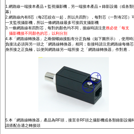
監聽器.麥克風
1.網路線一端接本產品＋監視攝影機，另一端接本產品＋錄影設備（或各類
網路設備
幕）
視訊轉換設備
2.網路線內有8芯（每2芯絞在一起，所以共四對），每對芯（一對有2芯）
雙絞線傳輸器
一支監視攝影機，所以一條網路線最多可接四支攝影機
雜訊改善器
3.一條網路線有四對芯，每對的顏色均不同，接線時請注意
務必使「每支
分配放大器
攝影機接不同顏色的芯」以利分別
網路線用水晶頭
4.本「網路線轉換器」之兩個螺絲接點有分正負極
（如下圖所示），使用時
網路線
負接法必須與另一頭之「網路線轉換器」相同；銜接時請注意網路線每條芯
懶人線.同軸線.花線
身所接之正負極，以便與網路線另一端所接 之「網路線轉換器」作對應．
線頭.插座.延長線.HDMI線
集線盒.防水盒.配線盒
變壓器.避雷器
轉接頭
偽裝嚇阻假監視器. 警示防盜貼紙
行車紀錄器.車用插座配件
電腦工業機殼
客訂商品
5.本「網路線轉換器」產品為RF頭，接至非RF頭之攝影機或各類錄影設備
請搭配合適之轉接頭