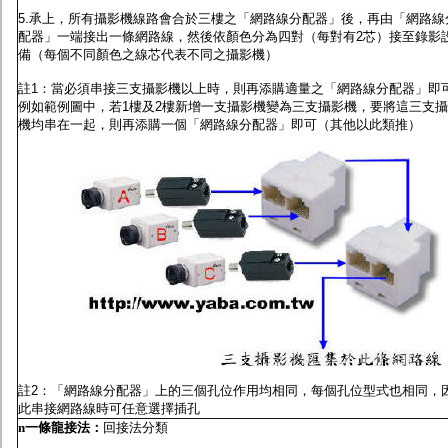
5.承上，所有攝影機線路會合於三樓之「網路線分配器」後，再由「網路線
配器」一端接出一條網路線，然後依顏色分為四對（每對有2芯）接至錄影
備（每個不同顏色之線芯代表不同之攝影機）
註1：當必須串接三支攝影機以上時，則再添購適量之「網路線分配器」即
例如範例圖中，若1樓及2樓新增一支攝影機變為三支攝影機，要將這三支
機均串在一起，則再添購一個「網路線分配器」即可（其他以此類推）
註2：「網路線分配器」上的三個孔位作用均相同，每個孔位型式也相同，
此串接網路線時可任意選擇插孔
n
一條龍接法
：
回接法分類