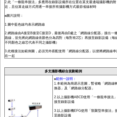
2.此「一條龍串接法」多應用在錄影設備所在位置在某支最邊端攝影機的附
近，且估算走線方式用逐一串接所有攝影機方式最節省線材時
n
圖片說明：
1.圖中藍色線均表示網路線
2.網路線由A接至B接至C接至D，最後再由D處之「網路線分配器」接出一
路線，並先將此網路線依顏色分為四對（每對有2芯）再接至錄影設備（每
不同顏色之線芯代表不同之攝影機）
3.此種接法如範例圖，必須另外搭配使用「網路線分配器」以便將網路線串
在一起
多支攝影機綜合規劃範例
n
範例一說明：
1.本範例為簡易示意圖，暫省略「網路線
換器」及「網路線分配器」
2.以上攝影機ABCD使用「一條龍串接法
接至錄影設備
3.以上攝影機EFG使用「類聚型串接法」
至錄影設備