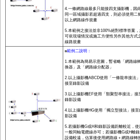
4.一條網路線最多只能接四支攝影機，因
同一區域攝影若超過四支，則必須使用二
以上網路線作規畫
5.本範例之接法並非100%絕對標準答案，
可依現場情況或施工方便性另作其他方式
線路規畫
n
範例二說明：
1.本範例為簡易示意圖，暫省略「網路線
換器」及「網路線分配器」
2.以上攝影機ABCD使用「一條龍串接法
接至錄影設備
3.以上攝影機EF使用「類聚型串接法」接
錄影設備
4.以上攝影機HG使用「獨立型接法」接至
影設備
5.若攝影機G或H和錄影設備距離較近，使
一般同軸電纜線亦可；若攝影機G或H離錄
設備較遠，估算後使用網路線＋網路線轉