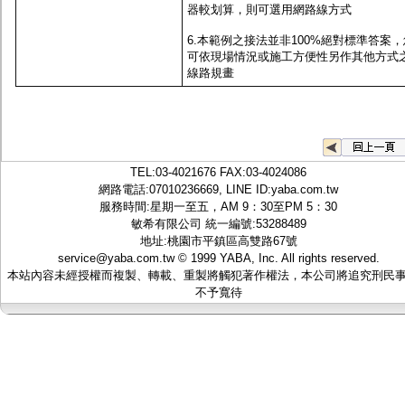
器較划算，則可選用網路線方式
6.本範例之接法並非100%絕對標準答案，
可依現場情況或施工方便性另作其他方式
線路規畫
TEL:
03-4021676
FAX:03-4024086
網路電話:07010236669, LINE ID:
yaba.com.tw
服務時間:星期一至五，AM 9：30至PM 5：30
敏希有限公司 統一編號:53288489
地址:桃園市平鎮區高雙路67號
service@yaba.com.tw
© 1999
YABA
, Inc. All rights reserved.
本站內容未經授權而複製、轉載、重製將觸犯著作權法，本公司將追究刑民
不予寬待