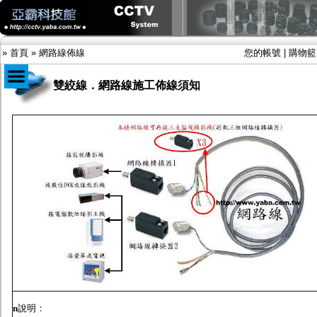
»
首頁
»
網路線佈線
您的帳號
|
購物籃
雙絞線．網路線施工佈線須知
商品目錄
限時促銷特惠專案
IP網路攝影機及錄放影機
AHD DVR數位錄放影機
AHD半球型(適用屋內)
AHD中小型紅外線攝影機(適用騎樓、室內外)
AHD防護罩型攝影機(適用屋外，紅外線照射
距離遠）
AHD特殊功能型攝影機
旋轉型攝影機.旋轉台
傳統高解析攝影機
鏡頭
投光設備
防護罩及支架
n
說明：
多路攝影機單軸傳輸