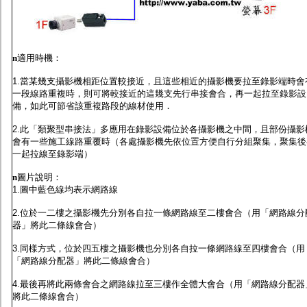
n
適用時機：
1.當某幾支攝影機相距位置較接近，且這些相近的攝影機要拉至錄影端時會
一段線路重複時，則可將較接近的這幾支先行串接會合，再一起拉至錄影設
備，如此可節省該重複路段的線材使用．
2.此「類聚型串接法」多應用在錄影設備位於各攝影機之中間，且部份攝影
會有一些施工線路重覆時（各處攝影機先依位置方便自行分組聚集，聚集後
一起拉線至錄影端）
n
圖片說明：
1.圖中藍色線均表示網路線
2.位於一二樓之攝影機先分別各自拉一條網路線至二樓會合（用「網路線分
器」將此二條線會合）
3.同樣方式，位於四五樓之攝影機也分別各自拉一條網路線至四樓會合（用
「網路線分配器」將此二條線會合）
4.最後再將此兩條會合之網路線拉至三樓作全體大會合（用「網路線分配器
將此二條線會合）