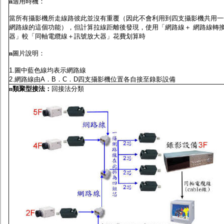
n
適用時機：
當所有攝影機所走線路彼此並沒有重覆（因此不會利用到四支攝影機共用一
網路線的這個功能），但計算拉線距離後發現，使用「網路線＋ 網路線轉
器」較「同軸電纜線＋訊號放大器」花費划算時
n
圖片說明：
1.圖中藍色線均表示網路線
2.網路線由A．B．C．D四支攝影機位置各自接至錄影設備
n
類聚型接法
：
回接法分類