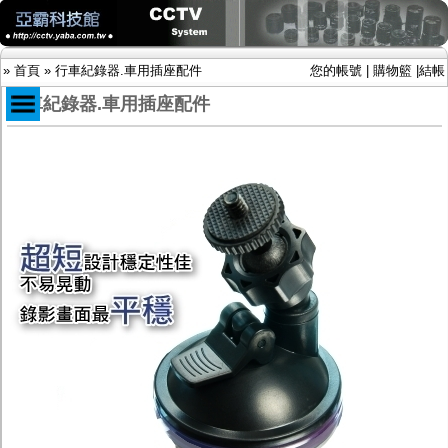
»
首頁
»
行車紀錄器.車用插座配件
您的帳號
|
購物籃
|
結帳
行車紀錄器.車用插座配件
商品目錄
限時促銷特惠專案
IP網路攝影機及錄放影機
AHD DVR數位錄放影機
AHD半球型(適用屋內)
AHD中小型紅外線攝影機(適用騎樓、室內外)
AHD防護罩型攝影機(適用屋外，紅外線照射
距離遠）
AHD特殊功能型攝影機
旋轉型攝影機.旋轉台
傳統高解析攝影機
鏡頭
投光設備
防護罩及支架
多路攝影機單軸傳輸