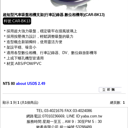
監聽器.麥克風
網路設備
視訊轉換設備
超短型汽車吸盤相機支架(行車記錄器.數位相機等)(CAR-BK13)
雙絞線傳輸器
料號:CAR-BK13
雜訊改善器
分配放大器
＊採用超大強力吸盤，穩定吸牢在擋風玻璃上
網路線用水晶頭
＊採用按壓傳力設計，輕鬆調整吸盤的吸力
網路線
＊造型概念新穎獨特，使用靈活方便
懶人線.同軸線.花線
＊架設平穩、噪音小
線頭.插座.延長線.HDMI線
＊適用各型數位相機、行車記錄器、DV、數位錄放影機等
集線盒.防水盒.配線盒
＊上或下螺孔機型皆適用
變壓器.避雷器
＊材質:ABS/POM/PVC
轉接頭
偽裝嚇阻假監視器. 警示防盜貼紙
行車紀錄器.車用插座配件
NT$ 80
電腦工業機殼
about USD$ 2.49
客訂商品
顯示
1
到
1
(共
1
個商品)
總頁數:
1
TEL:
03-4021676
FAX:03-4024086
網路電話:07010236669, LINE ID:
yaba.com.tw
服務時間:星期一至五，AM 9：30至PM 5：30
敏希有限公司 統一編號:53288489