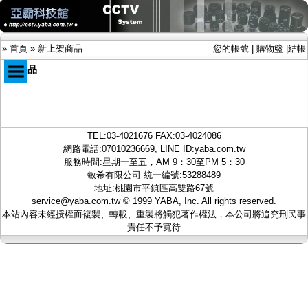
»
首頁
»
新上架商品
您的帳號
|
購物籃
|
結帳
新商品
商品目錄
限時促銷特惠專案
TEL:
03-4021676
FAX:03-4024086
IP網路攝影機及錄放影機
網路電話:07010236669, LINE ID:
yaba.com.tw
AHD DVR數位錄放影機
服務時間:星期一至五，AM 9：30至PM 5：30
AHD半球型(適用屋內)
敏希有限公司 統一編號:53288489
AHD中小型紅外線攝影機(適用騎樓、室內外)
地址:桃園市平鎮區高雙路67號
AHD防護罩型攝影機(適用屋外，紅外線照射
service@yaba.com.tw
© 1999
YABA
, Inc. All rights reserved.
距離遠）
本站內容未經授權而複製、轉載、重製將觸犯著作權法，本公司將追究刑民事
AHD特殊功能型攝影機
責任不予寬待
旋轉型攝影機.旋轉台
傳統高解析攝影機
鏡頭
投光設備
防護罩及支架
多路攝影機單軸傳輸