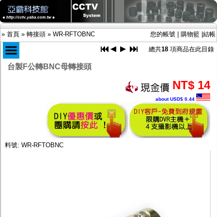
»
首頁
»
轉接頭
»
WR-RFTOBNC
您的帳號
|
購物籃
|
結帳
總共
18
項商品在此目錄
台製F公轉BNC母轉接頭
商品目錄
NT$ 14
限時促銷特惠專案
about USD$ 0.44
IP網路攝影機及錄放影機
AHD DVR數位錄放影機
AHD半球型(適用屋內)
AHD中小型紅外線攝影機(適用騎樓、室內外)
AHD防護罩型攝影機(適用屋外，紅外線照射
料號: WR-RFTOBNC
距離遠）
AHD特殊功能型攝影機
旋轉型攝影機.旋轉台
傳統高解析攝影機
鏡頭
投光設備
防護罩及支架
多路攝影機單軸傳輸