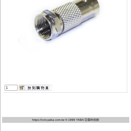
監聽器.麥克風
網路設備
視訊轉換設備
雙絞線傳輸器
雜訊改善器
分配放大器
網路線用水晶頭
網路線
懶人線.同軸線.花線
線頭.插座.延長線.HDMI線
集線盒.防水盒.配線盒
變壓器.避雷器
轉接頭
偽裝嚇阻假監視器. 警示防盜貼紙
行車紀錄器.車用插座配件
電腦工業機殼
客訂商品
https://cctv.yaba.com.tw
© 1999 YABA 亞霸科技館