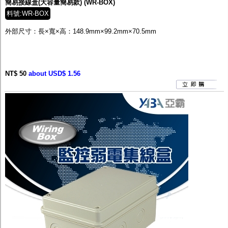
簡易接線盒(大容量簡易款) (WR-BOX)
料號:WR-BOX
外部尺寸：
長×寬×高：148.9mm×99.2mm×70.5mm
NT$ 50
about USD$ 1.56