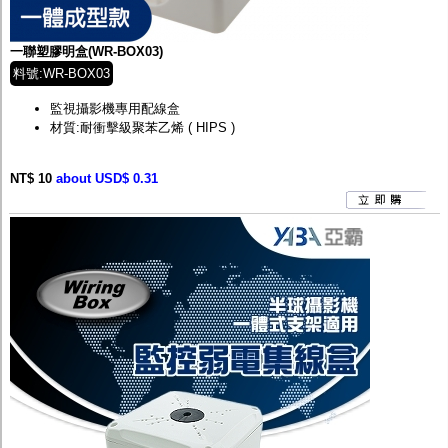
監聽器.麥克風
網路設備
視訊轉換設備
一聯塑膠明盒(WR-BOX03)
雙絞線傳輸器
料號:WR-BOX03
雜訊改善器
分配放大器
監視攝影機專用配線盒
網路線用水晶頭
材質:耐衝擊級聚苯乙烯 ( HIPS )
網路線
懶人線.同軸線.花線
NT$ 10
線頭.插座.延長線.HDMI線
about USD$ 0.31
集線盒.防水盒.配線盒
變壓器.避雷器
轉接頭
偽裝嚇阻假監視器. 警示防盜貼紙
行車紀錄器.車用插座配件
電腦工業機殼
客訂商品