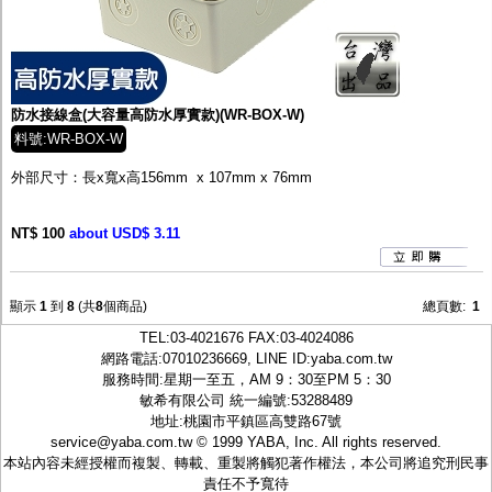
防水接線盒(大容量高防水厚實款)(WR-BOX-W)
料號:WR-BOX-W
外部尺寸：長x寬x高156mm x 107mm x 76mm
NT$ 100
about USD$ 3.11
顯示
1
到
8
(共
8
個商品)
總頁數:
1
TEL:
03-4021676
FAX:03-4024086
網路電話:07010236669, LINE ID:
yaba.com.tw
服務時間:星期一至五，AM 9：30至PM 5：30
敏希有限公司 統一編號:53288489
地址:桃園市平鎮區高雙路67號
service@yaba.com.tw
© 1999
YABA
, Inc. All rights reserved.
本站內容未經授權而複製、轉載、重製將觸犯著作權法，本公司將追究刑民事
責任不予寬待