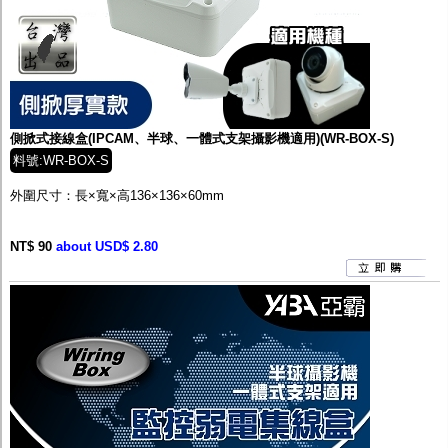
側掀式接線盒(IPCAM、半球、一體式支架攝影機適用)(WR-BOX-S)
料號:WR-BOX-S
外圍尺寸：長×寬×高136×136×60mm
NT$ 90
about USD$ 2.80