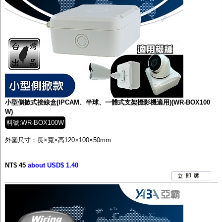
小型側掀式接線盒(IPCAM、半球、一體式支架攝影機適用)(WR-BOX100
W)
料號:WR-BOX100W
外圍尺寸：長×寬×高
120×100×50
mm
NT$ 45
about USD$ 1.40