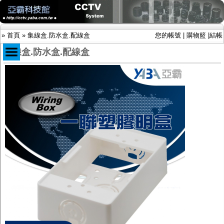
»
首頁
»
集線盒.防水盒.配線盒
您的帳號
|
購物籃
|
結帳
集線盒.防水盒.配線盒
商品目錄
限時促銷特惠專案
IP網路攝影機及錄放影機
AHD DVR數位錄放影機
AHD半球型(適用屋內)
AHD中小型紅外線攝影機(適用騎樓、室內外)
AHD防護罩型攝影機(適用屋外，紅外線照射
距離遠）
AHD特殊功能型攝影機
旋轉型攝影機.旋轉台
傳統高解析攝影機
鏡頭
投光設備
防護罩及支架
多路攝影機單軸傳輸