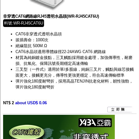
非穿透CAT6網路線RJ45透明水晶頭(WR-RJ45CAT6U)
料號:WR-RJ45CAT6U
CAT6非穿透式透明水晶頭
拔插壽命：1000次
絕緣阻抗 500M.Ω
CAT6水晶頭適用導體線徑22-24AWG CAT6 網路線
材質為純銅鍍金接點，三叉觸點採用鍍金處理，加強傳導性，耐磨
損、抗氧化、保障訊號長期穩定高速傳輸
三叉型（一件式）適用於單/多股線，純銅三叉片，觸點與線芯接觸
面更大，接觸更充分，傳導性更強更穩定，符合高速傳輸標準
彈片強化180度耐彎折，採用高晶TENJIN抗老化材料，韌性強勁，
彈片強化180度耐彎折
NT$ 2
about USD$ 0.06