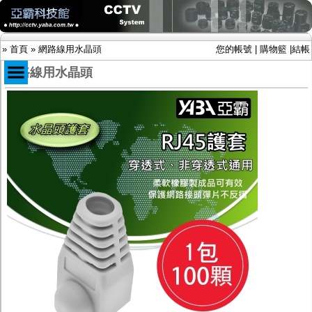
»
首頁
»
網路線用水晶頭
您的帳號
|
購物籃
|
結帳
網路線用水晶頭
商品目錄
限時促銷特惠專案
IP網路攝影機及錄放影機
AHD DVR數位錄放影機
AHD半球型(適用屋內)
AHD中小型紅外線攝影機(適用騎樓、室內外)
AHD防護罩型攝影機(適用屋外，紅外線照射
距離遠）
AHD特殊功能型攝影機
旋轉型攝影機.旋轉台
傳統高解析攝影機
鏡頭
投光設備
防護罩及支架
多路攝影機單軸傳輸