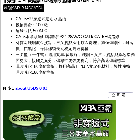
非穿透CAT5E網路線RJ45透明水晶頭(WR-RJ45CAT5U)
料號:WR-RJ45CAT5U
CAT.5E非穿透式透明水晶頭
拔插壽命：1000次
絕緣阻抗 500M.Ω
CAT5水晶頭適用導體線徑24-28AWG CAT5 CAT5E網路線
材質為純銅鍍金接點，三叉觸點採用鍍金處理，加強傳導性，耐磨
損、抗氧化、保障訊號長期穩定高速傳輸
三叉型（一件式）適用於單/多股線，純銅三叉片，觸點與線芯接觸
面更大，接觸更充分，傳導性更強更穩定，符合高速傳輸標準
彈片強化180度耐彎折，採用高晶TENJIN抗老化材料，韌性強勁，
彈片強化180度耐彎折
NT$ 1
about USD$ 0.03