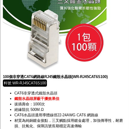
100個非穿透CAT6網路線RJ45鐵殼水晶頭(WR-RJ45CAT6S100)
料號:WR-RJ45CAT6S100
CAT6非穿透式鐵殼水晶頭
鐵殼水晶頭屏蔽干擾效果佳
拔插壽命：1000次
絕緣阻抗 500M.Ω
CAT6水晶頭適用導體線徑22-24AWG CAT6 網路線
材質為純銅鍍金接點，三叉觸點採用鍍金處理，加強傳導性，耐磨
損、抗氧化、保障訊號長期穩定高速傳輸