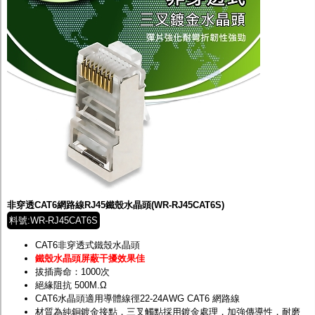
非穿透CAT6網路線RJ45鐵殼水晶頭(WR-RJ45CAT6S)
料號:WR-RJ45CAT6S
CAT6非穿透式鐵殼水晶頭
鐵殼水晶頭屏蔽干擾效果佳
拔插壽命：1000次
絕緣阻抗 500M.Ω
CAT6水晶頭適用導體線徑22-24AWG CAT6 網路線
材質為純銅鍍金接點，三叉觸點採用鍍金處理，加強傳導性，耐磨