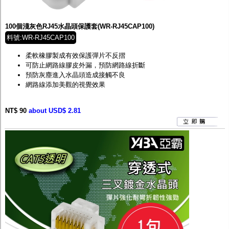
監聽器.麥克風
網路設備
視訊轉換設備
100個淺灰色RJ45水晶頭保護套(WR-RJ45CAP100)
雙絞線傳輸器
料號:WR-RJ45CAP100
雜訊改善器
分配放大器
柔軟橡膠製成有效保護彈片不反摺
網路線用水晶頭
可防止網路線膠皮外漏，預防網路線折斷
網路線
預防灰塵進入水晶頭造成接觸不良
懶人線.同軸線.花線
網路線添加美觀的視覺效果
線頭.插座.延長線.HDMI線
集線盒.防水盒.配線盒
NT$ 90
變壓器.避雷器
about USD$ 2.81
轉接頭
偽裝嚇阻假監視器. 警示防盜貼紙
行車紀錄器.車用插座配件
電腦工業機殼
客訂商品