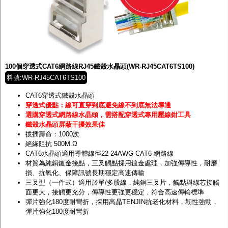
100個穿透式CAT6網路線RJ45鐵殼水晶頭(WR-RJ45CAT6TS100)
料號:WR-RJ45CAT6TS100
CAT6穿透式鐵殼水晶頭
穿透式優點：線可直穿到底避免線不到底無法導通
選購穿透式網路線水晶頭，需搭配穿透式專用壓線鉗工具
鐵殼水晶頭屏蔽干擾效果佳
拔插壽命：1000次
絕緣阻抗 500M.Ω
CAT6水晶頭適用導體線徑22-24AWG CAT6 網路線
材質為純銅鍍金接點，三叉觸點採用鍍金處理，加強傳導性，耐磨
損、抗氧化、保障訊號長期穩定高速傳輸
三叉型（一件式）適用於單/多股線，純銅三叉片，觸點與線芯接觸
面更大，接觸更充分，傳導性更強更穩定，符合高速傳輸標準
彈片強化180度耐彎折，採用高晶TENJIN抗老化材料，韌性強勁，
彈片強化180度耐彎折