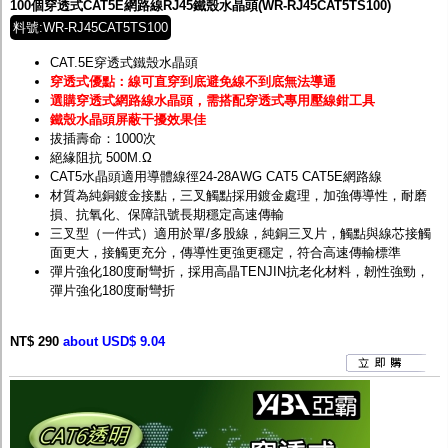
100個穿透式CAT5E網路線RJ45鐵殼水晶頭(WR-RJ45CAT5TS100)
料號:WR-RJ45CAT5TS100
CAT.5E穿透式鐵殼水晶頭
穿透式優點：線可直穿到底避免線不到底無法導通
選購穿透式網路線水晶頭，需搭配穿透式專用壓線鉗工具
鐵殼水晶頭屏蔽干擾效果佳
拔插壽命：1000次
絕緣阻抗 500M.Ω
CAT5水晶頭適用導體線徑24-28AWG CAT5 CAT5E網路線
材質為純銅鍍金接點，三叉觸點採用鍍金處理，加強傳導性，耐磨
損、抗氧化、保障訊號長期穩定高速傳輸
三叉型（一件式）適用於單/多股線，純銅三叉片，觸點與線芯接觸
面更大，接觸更充分，傳導性更強更穩定，符合高速傳輸標準
彈片強化180度耐彎折，採用高晶TENJIN抗老化材料，韌性強勁，
彈片強化180度耐彎折
NT$ 290
about USD$ 9.04