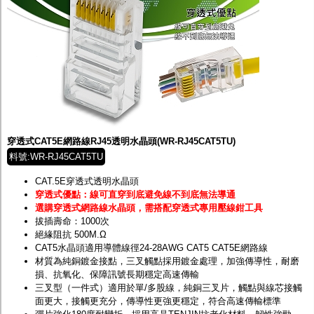
穿透式CAT5E網路線RJ45透明水晶頭(WR-RJ45CAT5TU)
料號:WR-RJ45CAT5TU
CAT.5E穿透式透明水晶頭
穿透式優點：線可直穿到底避免線不到底無法導通
選購穿透式網路線水晶頭，需搭配穿透式專用壓線鉗工具
拔插壽命：1000次
絕緣阻抗 500M.Ω
CAT5水晶頭適用導體線徑24-28AWG CAT5 CAT5E網路線
材質為純銅鍍金接點，三叉觸點採用鍍金處理，加強傳導性，耐磨
損、抗氧化、保障訊號長期穩定高速傳輸
三叉型（一件式）適用於單/多股線，純銅三叉片，觸點與線芯接觸
面更大，接觸更充分，傳導性更強更穩定，符合高速傳輸標準