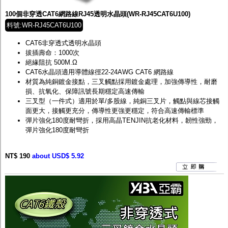
100個非穿透CAT6網路線RJ45透明水晶頭(WR-RJ45CAT6U100)
料號:WR-RJ45CAT6U100
CAT6非穿透式透明水晶頭
拔插壽命：1000次
絕緣阻抗 500M.Ω
CAT6水晶頭適用導體線徑22-24AWG CAT6 網路線
材質為純銅鍍金接點，三叉觸點採用鍍金處理，加強傳導性，耐磨
損、抗氧化、保障訊號長期穩定高速傳輸
三叉型（一件式）適用於單/多股線，純銅三叉片，觸點與線芯接觸
面更大，接觸更充分，傳導性更強更穩定，符合高速傳輸標準
彈片強化180度耐彎折，採用高晶TENJIN抗老化材料，韌性強勁，
彈片強化180度耐彎折
NT$ 190
about USD$ 5.92