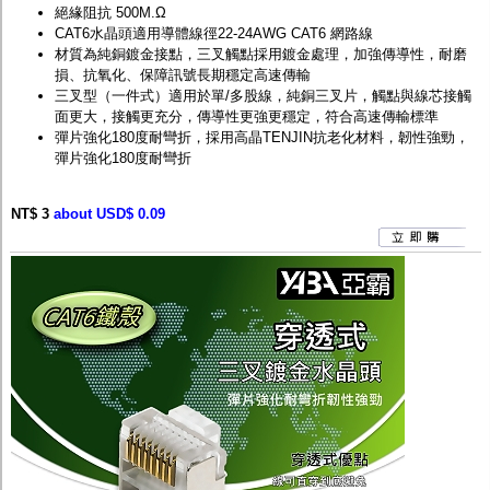
絕緣阻抗 500M.Ω
CAT6水晶頭適用導體線徑22-24AWG CAT6 網路線
材質為純銅鍍金接點，三叉觸點採用鍍金處理，加強傳導性，耐磨
損、抗氧化、保障訊號長期穩定高速傳輸
三叉型（一件式）適用於單/多股線，純銅三叉片，觸點與線芯接觸
面更大，接觸更充分，傳導性更強更穩定，符合高速傳輸標準
彈片強化180度耐彎折，採用高晶TENJIN抗老化材料，韌性強勁，
彈片強化180度耐彎折
NT$ 3
about USD$ 0.09