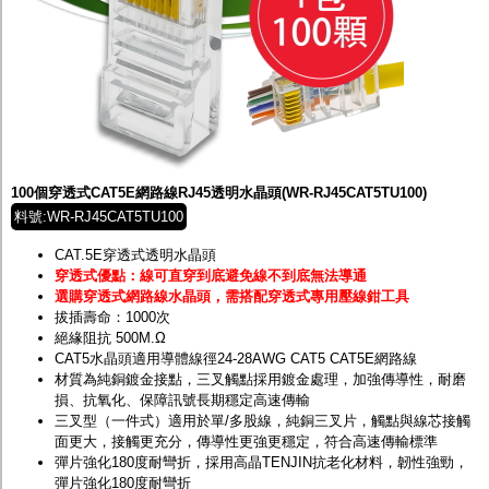
100個穿透式CAT5E網路線RJ45透明水晶頭(WR-RJ45CAT5TU100)
料號:WR-RJ45CAT5TU100
CAT.5E穿透式透明水晶頭
穿透式優點：線可直穿到底避免線不到底無法導通
選購穿透式網路線水晶頭，需搭配穿透式專用壓線鉗工具
拔插壽命：1000次
絕緣阻抗 500M.Ω
CAT5水晶頭適用導體線徑24-28AWG CAT5 CAT5E網路線
材質為純銅鍍金接點，三叉觸點採用鍍金處理，加強傳導性，耐磨
損、抗氧化、保障訊號長期穩定高速傳輸
三叉型（一件式）適用於單/多股線，純銅三叉片，觸點與線芯接觸
面更大，接觸更充分，傳導性更強更穩定，符合高速傳輸標準
彈片強化180度耐彎折，採用高晶TENJIN抗老化材料，韌性強勁，
彈片強化180度耐彎折