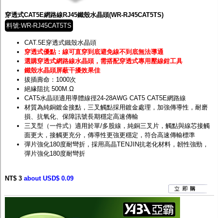
穿透式CAT5E網路線RJ45鐵殼水晶頭(WR-RJ45CAT5TS)
料號:WR-RJ45CAT5TS
CAT.5E穿透式鐵殼水晶頭
穿透式優點：線可直穿到底避免線不到底無法導通
選購穿透式網路線水晶頭，需搭配穿透式專用壓線鉗工具
鐵殼水晶頭屏蔽干擾效果佳
拔插壽命：1000次
絕緣阻抗 500M.Ω
CAT5水晶頭適用導體線徑24-28AWG CAT5 CAT5E網路線
材質為純銅鍍金接點，三叉觸點採用鍍金處理，加強傳導性，耐磨
損、抗氧化、保障訊號長期穩定高速傳輸
三叉型（一件式）適用於單/多股線，純銅三叉片，觸點與線芯接觸
面更大，接觸更充分，傳導性更強更穩定，符合高速傳輸標準
彈片強化180度耐彎折，採用高晶TENJIN抗老化材料，韌性強勁，
彈片強化180度耐彎折
NT$ 3
about USD$ 0.09