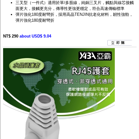
三叉型（一件式）適用於單/多股線，純銅三叉片，觸點與線芯接觸
面更大，接觸更充分，傳導性更強更穩定，符合高速傳輸標準
彈片強化180度耐彎折，採用高晶TENJIN抗老化材料，韌性強勁，
彈片強化180度耐彎折
NT$ 290
about USD$ 9.04