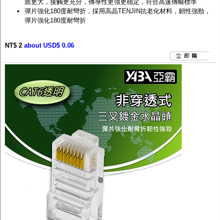
面更大，接觸更充分，傳導性更強更穩定，符合高速傳輸標準
彈片強化180度耐彎折，採用高晶TENJIN抗老化材料，韌性強勁，
彈片強化180度耐彎折
NT$ 2
about USD$ 0.06