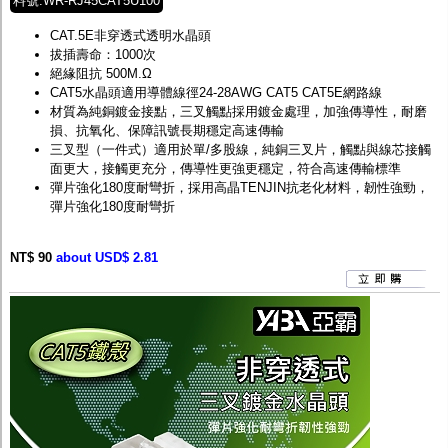
料號:WR-RJ45CAT5U100
CAT.5E非穿透式透明水晶頭
拔插壽命：1000次
絕緣阻抗 500M.Ω
CAT5水晶頭適用導體線徑24-28AWG CAT5 CAT5E網路線
材質為純銅鍍金接點，三叉觸點採用鍍金處理，加強傳導性，耐磨
損、抗氧化、保障訊號長期穩定高速傳輸
三叉型（一件式）適用於單/多股線，純銅三叉片，觸點與線芯接觸
面更大，接觸更充分，傳導性更強更穩定，符合高速傳輸標準
彈片強化180度耐彎折，採用高晶TENJIN抗老化材料，韌性強勁，
彈片強化180度耐彎折
NT$ 90
about USD$ 2.81