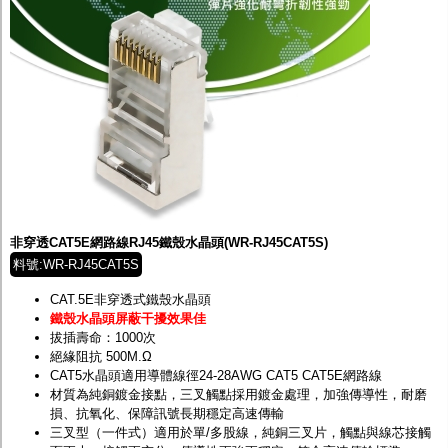
非穿透CAT5E網路線RJ45鐵殼水晶頭(WR-RJ45CAT5S)
料號:WR-RJ45CAT5S
CAT.5E非穿透式鐵殼水晶頭
鐵殼水晶頭屏蔽干擾效果佳
拔插壽命：1000次
絕緣阻抗 500M.Ω
CAT5水晶頭適用導體線徑24-28AWG CAT5 CAT5E網路線
材質為純銅鍍金接點，三叉觸點採用鍍金處理，加強傳導性，耐磨
損、抗氧化、保障訊號長期穩定高速傳輸
三叉型（一件式）適用於單/多股線，純銅三叉片，觸點與線芯接觸