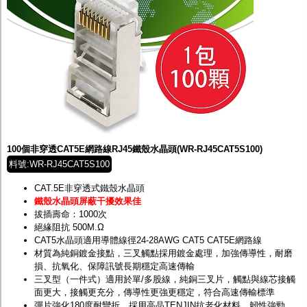
100個非穿透CAT5E網路線RJ45鐵殼水晶頭(WR-RJ45CAT5S100)
料號:WR-RJ45CAT5S100
CAT.5E非穿透式鐵殼水晶頭
鐵殼水晶頭屏蔽干擾效果佳
拔插壽命：1000次
絕緣阻抗 500M.Ω
CAT5水晶頭適用導體線徑24-28AWG CAT5 CAT5E網路線
材質為純銅鍍金接點，三叉觸點採用鍍金處理，加強傳導性，耐磨
損、抗氧化、保障訊號長期穩定高速傳輸
三叉型（一件式）適用於單/多股線，純銅三叉片，觸點與線芯接觸
面更大，接觸更充分，傳導性更強更穩定，符合高速傳輸標準
彈片強化180度耐彎折，採用高晶TENJIN抗老化材料，韌性強勁，