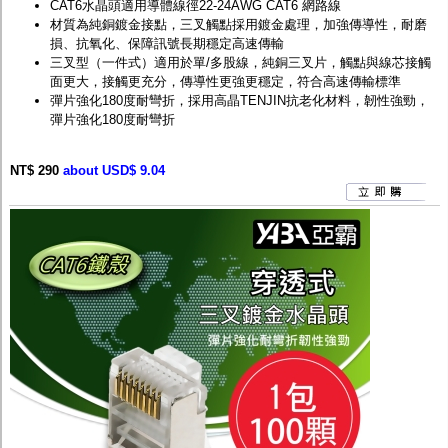
CAT6水晶頭適用導體線徑22-24AWG CAT6 網路線
材質為純銅鍍金接點，三叉觸點採用鍍金處理，加強傳導性，耐磨
損、抗氧化、保障訊號長期穩定高速傳輸
三叉型（一件式）適用於單/多股線，純銅三叉片，觸點與線芯接觸
面更大，接觸更充分，傳導性更強更穩定，符合高速傳輸標準
彈片強化180度耐彎折，採用高晶TENJIN抗老化材料，韌性強勁，
彈片強化180度耐彎折
NT$ 290
about USD$ 9.04