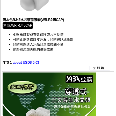
淺灰色RJ45水晶頭保護套(WR-RJ45CAP)
料號:WR-RJ45CAP
柔軟橡膠製成有效保護彈片不反摺
可防止網路線膠皮外漏，預防網路線折斷
預防灰塵進入水晶頭造成接觸不良
網路線添加美觀的視覺效果
NT$ 1
about USD$ 0.03