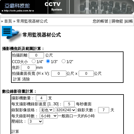
»
首頁
»
常用監視器材公式
您的帳號
|
購物籃
|
結帳
常用監視器材公式
商品目錄
攝影機焦距及範圍計算：
拍攝距離
公尺
限時促銷特惠專案
CCD大小
1/4"
1/3"
1/2"
IP網路攝影機及錄放影機
焦距
mm
AHD DVR數位錄放影機
拍攝畫面長寬 (H x V):
公尺 x
公尺
AHD半球型(適用屋內)
計算
清除
AHD中小型紅外線攝影機(適用騎樓、室內外)
AHD防護罩型攝影機(適用屋外，紅外線照射
距離遠）
數位錄影容量計算：
AHD特殊功能型攝影機
攝影機數量：
支
旋轉型攝影機.旋轉台
每支攝影機錄影速度 [1..30]：
每秒畫面
傳統高解析攝影機
錄製影像規格：
錄影天數：
天
鏡頭
每天錄影時數：
一般路口一天約6小時
投光設備
壓縮比：
防護罩及支架
多路攝影機單軸傳輸
計算