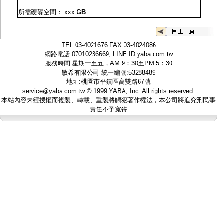
監聽器.麥克風
所需硬碟空間：
xxx
GB
網路設備
視訊轉換設備
雙絞線傳輸器
雜訊改善器
TEL:
03-4021676
FAX:03-4024086
分配放大器
網路電話:07010236669, LINE ID:
yaba.com.tw
網路線用水晶頭
服務時間:星期一至五，AM 9：30至PM 5：30
網路線
敏希有限公司 統一編號:53288489
懶人線.同軸線.花線
地址:桃園市平鎮區高雙路67號
線頭.插座.延長線.HDMI線
service@yaba.com.tw
© 1999
YABA
, Inc. All rights reserved.
集線盒.防水盒.配線盒
本站內容未經授權而複製、轉載、重製將觸犯著作權法，本公司將追究刑民事
變壓器.避雷器
責任不予寬待
轉接頭
偽裝嚇阻假監視器. 警示防盜貼紙
行車紀錄器.車用插座配件
電腦工業機殼
客訂商品