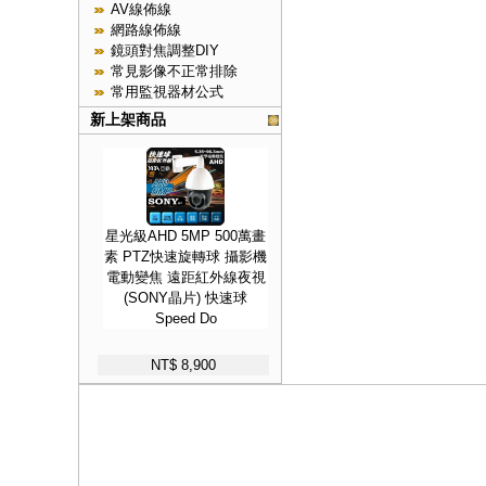
AV線佈線
網路線佈線
鏡頭對焦調整DIY
常見影像不正常排除
常用監視器材公式
新上架商品
星光級AHD 5MP 500萬畫
素 PTZ快速旋轉球 攝影機
電動變焦 遠距紅外線夜視
(SONY晶片) 快速球
Speed Do
NT$ 8,900