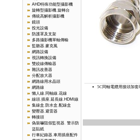
AHD特殊功能型攝影機
旋轉型攝影機.旋轉台
傳統高解析攝影機
鏡頭
投光設備
防護罩及支架
多路攝影機單軸傳輸
監聽器.麥克風
網路設備
視訊轉換設備
雙絞線傳輸器
雜訊改善器
分配放大器
網路線用水晶頭
5C同軸電纜用接頭加套
網路線
懶人線.同軸線.花線
線頭.插座.延長線.HDMI線
集線盒.防水盒.配線盒
變壓器.避雷器
轉接頭
偽裝嚇阻假監視器. 警示防
盜貼紙
行車紀錄器.車用插座配件