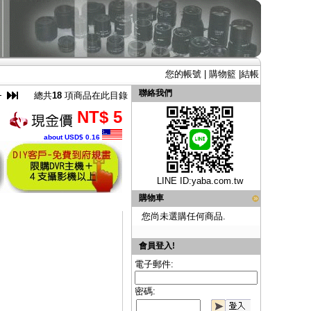
您的帳號
|
購物籃
|
結帳
聯絡我們
總共
18
項商品在此目錄
NT$ 5
about USD$ 0.16
LINE ID:
yaba.com.tw
購物車
您尚未選購任何商品.
會員登入!
電子郵件:
密碼: