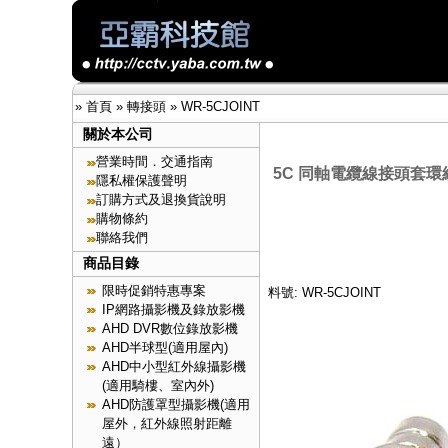
»
首頁
»
轉接頭
»
WR-5CJOINT
關於本公司
營業時間．交通指南
5C 同軸電纜線接頭套環
隱私權保護聲明
訂購方式及退換貨說明
購物條約
聯絡我們
商品目錄
限時促銷特惠專案
料號: WR-5CJOINT
IP網路攝影機及錄放影機
AHD DVR數位錄放影機
AHD半球型(適用屋內)
AHD中小型紅外線攝影機
(適用騎樓、室內外)
AHD防護罩型攝影機(適用
屋外，紅外線照射距離
遠）