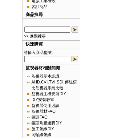
電腦工業機殼
客訂商品
商品搜尋
>> 進階搜尋
快速購買
請輸入商品型號.
監視器材相關知識
監視器基本認識
AHD.CVI.TVI.SDI.傳統類
比監視器系統比較
監視器主機安裝DIY
DIY安裝教室
監視器使用必讀
監視器材FAQ
鏡頭FAQ
鏡頭焦距選購DIY
施工佈線DIY
同軸線佈線