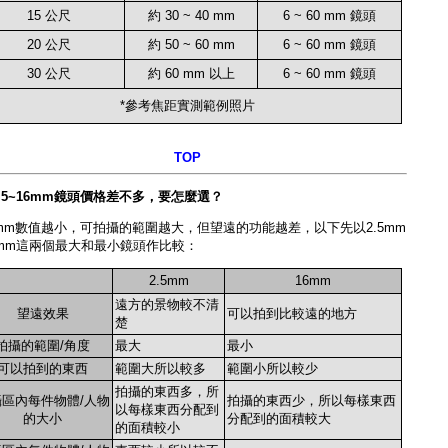
15 公尺
約 30 ~ 40 mm
6 ~ 60 mm 鏡頭
20 公尺
約 50 ~ 60 mm
6 ~ 60 mm 鏡頭
30 公尺
約 60 mm 以上
6 ~ 60 mm 鏡頭
*參考焦距實測範例照片
TOP
2.5~16mm鏡頭價格差不多，要怎麼選？
mm數值越小，可拍攝的範圍越大，但望遠的功能越差，以下先以2.5mm
6mm這兩個最大和最小鏡頭作比較：
2.5mm
16mm
遠方的景物較不清
望遠效果
可以拍到比較遠的地方
楚
拍攝的範圍/角度
最大
最小
可以拍到的東西
範圍大所以較多
範圍小所以較少
拍攝的東西多，所
區內每件物體/人物
拍攝的東西少，所以每樣東西
以每樣東西分配到
的大小
分配到的面積較大
的面積較小