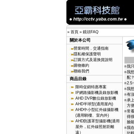
»
首頁
»
鏡頭FAQ
關於本公司
營業時間．交通指南
隱私權保護聲明
訂購方式及退換貨說明
購物條約
n
我
聯絡我們
n
我
配
商品目錄
n
2.
限時促銷特惠專案
n
我
IP網路攝影機及錄放影機
n
有
AHD DVR數位錄放影機
n
承
AHD半球型(適用屋內)
方
AHD中小型紅外線攝影機
n
常
(適用騎樓、室內外)
得
AHD防護罩型攝影機(適用
臉
屋外，紅外線照射距離
n
我
遠）
比