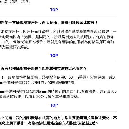
深+廣+清楚」境界。
TOP
我想架一支攝影機在戶外，白天拍攝，選擇那種鏡頭比較好？
如果架在戶外，因戶外光線多變，所以選擇
自動感應調光圈鏡頭
最好！
一
廣角鏡頭
因為「光圈」是固定的，所以當日光太亮的時候，拍攝的影像
白白的，像曝光過度的樣子；這就是有經驗的使用者為何都選擇用
自動
調光圈鏡頭
的緣故。
TOP
有沒有那種攝影機是那種可以把景物拉遠拉近來看的？
有！一般的標準型攝影機，只要配合使
用6~60mm手調可變焦鏡頭
，或3.
8mm手調可變焦鏡頭，均可作近物與遠物的拍攝。
0mm手調可變焦鏡頭
調到6mm的時候近的東西可以看得清楚，調到最大6
m望遠的時候也可以看到30公尺遠的車子車牌號碼。
TOP
承上問題，我的攝影機架在很高的地方，常常要把鏡頭拉遠拉近變化，不
便爬上爬下動作，有沒有辦法用遙控的方式將鏡頭拉遠拉近？