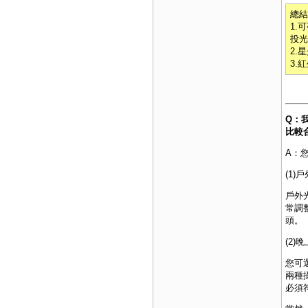
總結
1.
投光
2.
3.
Q：
比較
A：
(1
戶外
常調
頭
。
(2)
您可
兩種
必須