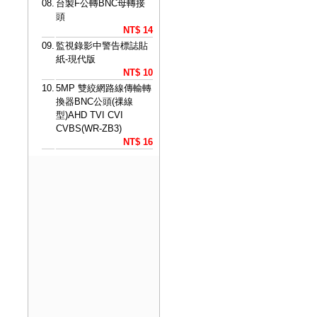
08.
台製F公轉BNC母轉接
頭
NT$ 14
09.
監視錄影中警告標誌貼
紙-現代版
NT$ 10
10.
5MP 雙絞網路線傳輸轉
換器BNC公頭(祼線
型)AHD TVI CVI
CVBS(WR-ZB3)
NT$ 16