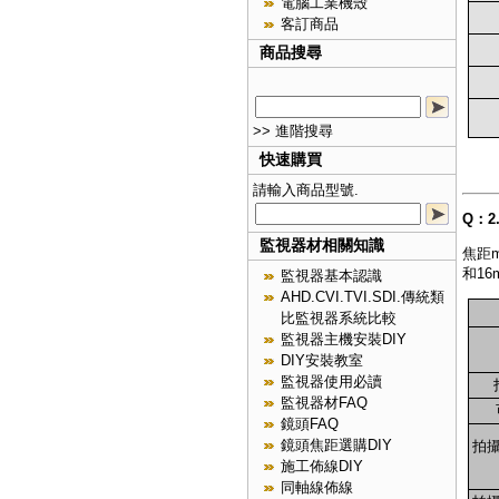
電腦工業機殼
客訂商品
商品搜尋
>> 進階搜尋
快速購買
請輸入商品型號.
Q：
監視器材相關知識
焦距
和1
監視器基本認識
AHD.CVI.TVI.SDI.傳統類
比監視器系統比較
監視器主機安裝DIY
DIY安裝教室
監視器使用必讀
監視器材FAQ
鏡頭FAQ
鏡頭焦距選購DIY
拍攝
施工佈線DIY
同軸線佈線