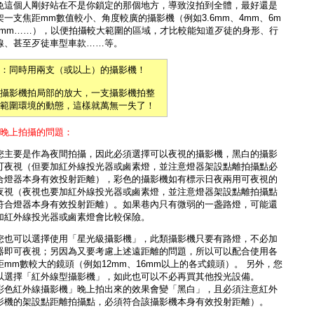
免這個人剛好站在不是你鎖定的那個地方，導致沒拍到全體，最好還是
架一支焦距mm數值較小、角度較廣的攝影機（例如3.6mm、4mm、6m
8mm……），以便拍攝較大範圍的區域，才比較能知道歹徒的身形、行
線、甚至歹徒車型車款……等。
：同時用兩支（或以上）的攝影機！
攝影機拍局部的放大，一支攝影機拍整
範圍環境的動態，這樣就萬無一失了！
）晚上拍攝的問題：
您主要是作為夜間拍攝，因此必須選擇可以夜視的攝影機，黑白的攝影
可夜視（但要加
紅外線投光器或鹵素燈
，並注意燈器架設點離拍攝點必
合燈器本身有效投射距離），彩色的攝影機如有標示日夜兩用可夜視的
夜視（夜視也要加
紅外線投光器或鹵素燈
，並注意燈器架設點離拍攝點
符合燈器本身有效投射距離）。如果巷內只有微弱的一盏路燈，可能還
加紅外線投光器或鹵素燈會比較保險。
您也可以選擇使用「
星光級攝影機
」，此類攝影機只要有路燈，不必加
器即可夜視；另因為又要考慮上述遠距離的問題，所以可以配合使用各
距mm數較大的鏡頭（例如12mm、16mm以上的各式鏡頭）。 另外，您
以選擇「
紅外線型攝影機
」，如此也可以不必再買其他投光設備。
彩色紅外線攝影機」晚上拍出來的效果會變「黑白」，且必須注意紅外
影機的架設點距離拍攝點，必須符合該攝影機本身有效投射距離）。