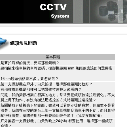
鏡頭常見問題
基本問題
只是要拍店裡的情況，要選那種鏡頭？
想要拍攝來往車輛的車牌號碼，攝影機鏡頭 mm 焦距數應該如何選用搭
？
5~16mm鏡頭價格差不多，要怎麼選？
想架一支攝影機在戶外，白天拍攝，選擇那種鏡頭比較好？
沒有那種攝影機是那種可以把景物拉遠拉近來看的？
上問題，我的攝影機架在很高的地方，常常要把鏡頭拉遠拉近變化，不太
便爬上爬下動作，有沒有辦法用遙控的方式將鏡頭拉遠拉近？
看新聞播放歹徒被錄下的畫面，雖然可以看到歹徒的身材，但臉並不是看
很清楚，我想在三樓的陽台上架一支攝影機抓刮我車子的歹徒，而且希望
能拍得很清楚，請問使用那一種鏡頭比較合適？（我要夜間拍攝）
在戶外架設一支攝影機，白天到晚上24小時 都要使用，選擇那一種鏡頭
較合適？