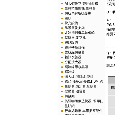
AHD特殊功能型攝影機
n
為何
旋轉型攝影機.旋轉台
Q：
傳統高解析攝影機
鏡頭
A：
投光設備
的3
防護罩及支架
攝範
多路攝影機單軸傳輸
線變
監聽器.麥克風
網路設備
視訊轉換設備
雙絞線傳輸器
Q：
雜訊改善器
搭配
分配放大器
請參
網路線用水晶頭
網路線
懶人線.同軸線.花線
線頭.插座.延長線.HDMI線
集線盒.防水盒.配線盒
攝
變壓器.避雷器
轉接頭
偽裝嚇阻假監視器. 警示防
盜貼紙
行車紀錄器.車用插座配件