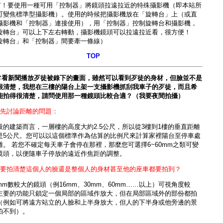
有！要使用一種可用「控制器」將鏡頭拉遠拉近的特殊攝影機（即本站所
可變焦標準型攝影機
）。使用的時候把攝影機放在「旋轉台」上（或直
攝影機和「控制器」連接使用），用「控制器」控制旋轉台和攝影機，
旋轉台」可以上下左右轉動，攝影機鏡頭可以拉遠拉近看，很方便！
旋轉台」和「控制器」間要牽一條線）
TOP
常看新聞播放歹徒被錄下的畫面，雖然可以看到歹徒的身材，但臉並不是
很清楚，我想在三樓的陽台上架一支攝影機抓刮我車子的歹徒，而且希
能拍得很清楚，請問使用那一種鏡頭比較合適？（我要夜間拍攝）
）先討論距離的問題：
般的建築而言，一層樓的高度大約2.5公尺，所以從3樓到1樓的垂直距離
是5公尺。您可以以這個標準作為估算的比例尺來計算家裡陽台至停車處
離。 若您不確定每天車子會停在那裡，那麼您可選擇6~60mm之類可變
鏡頭，以便隨車子停放的遠近作焦距的調整。
）要拍清楚這個人的臉還是整個人的身材甚至他的座車都要拍到？
mm數較大的鏡頭（例16mm、30mm、60mm……以上）可視角度較
主要的功能只鎖定一個局部的區域作放大，但在局部區域外的部份都拍
（例如可將遠方站立的人臉和上半身放大，但人的下半身或他旁邊的景
拍不到）。