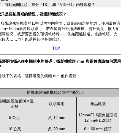
「自動光圈鏡頭」有分「DC」和「VIDEO」兩種規格？
我只是要拍店裡的情況，要選那種鏡頭？
一般來說像無挑高的10坪以內室內空間，或光線穩定的地方，使用最便宜
.6mm~16mm廣角鏡頭即可。若希望提升拍攝清晰度、提升亮度、擴大拍
圍等情況，或所要監視的環境較特殊－－例如距離較遠、光線較暗、光
化較大……也可以選擇其他各類鏡頭。
TOP
我想要拍攝來往車輛的車牌號碼，攝影機鏡頭 mm 焦距數應該如何選用
？
考以下的表格，選擇適當的鏡頭 mm 值作搭配
：
拍攝車牌攝影機鏡頭最佳搭配說明
影機架設位置與車道
鏡頭選用
產品建議
距離
12mm/F1.6廣角鏡頭或
5 公尺
約 12 mm
12mm/F1.2鏡頭
10 公尺
約 20 mm
6 ~ 60 mm 鏡頭