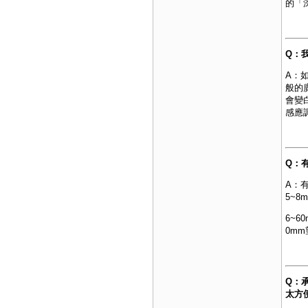
的「
Q：
A：
般的
會變
感應
Q：
A：
5~
6~6
0m
Q：
太方