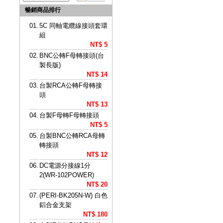
暢銷商品排行
01.
5C 同軸電纜線接頭套環
組
NT$ 5
02.
BNC公轉F母轉接頭(台
製長版)
NT$ 14
03.
台製RCA公轉F母轉接
頭
NT$ 13
04.
台製F母轉F母轉接頭
NT$ 5
05.
台製BNC公轉RCA母轉
轉接頭
NT$ 12
06.
DC電源分接線1分
2(WR-102POWER)
NT$ 20
07.
(PERI-BK205N-W) 白色
鋁合金支架
NT$ 180