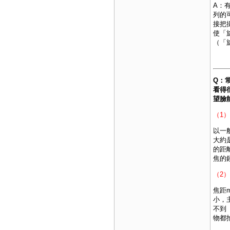
A：
列的
接把
使「
（「
Q：
看得
望臉
（1
以一
大約
的距
焦的
（2
焦距
小，
不到
物都