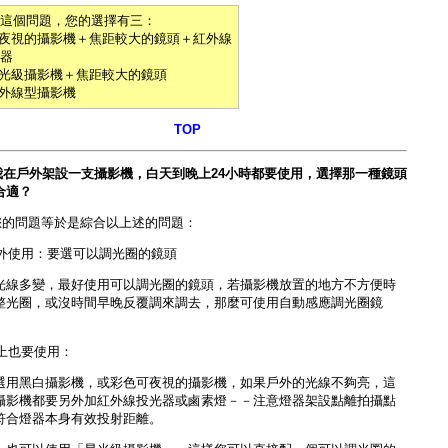
這個問題，您的選擇有三：
可夜視的攝影機＋焦距較大的鏡頭＋紅外線
器
星光級攝影機＋焦距較大的鏡頭
紅外線型攝影機
TOP
我在戶外架設一支攝影機，白天到晚上24小時都要使用，選擇那一種鏡頭
合適？
您的問題等於是綜合以上述的問題：
)戶外使用：要選可以調光圈的鏡頭
光線多變，最好使用可以調光圈的鏡頭，若攝影機放置的地方不方便時
整光圈，或沒時間早晚反覆調來調去，那麼可使用
自動感應調光圈鏡
晩上也要使用：
選用黑白攝影機，或彩色可夜視的攝影機，如果戶外的光線不夠亮，這
攝影機都要另外加
紅外線投光器或鹵素燈
－－注意燈器架設點離拍攝點
符合燈器本身有效投射距離。