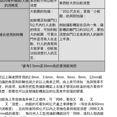
區內每件物體/人物
東西較小所以較不
東西較大所以較清楚
的清晰度
清楚
大範圍的拍攝：
「10公尺左右」某個「小範
圍」的局部拍攝：
如銀樓店拍攝門口
5公尺內行人走動
例如攝影機架在店內一角，攝
的情況，可拍到較
影機距離門口約10公尺，要拍
大的範圍，可看出
清楚由門口走進來的人的臉和
適合使用的時機
門外是否有人在走
上半身。
動、行人的身形與
大致穿著，但較無
法拍清楚行人的五
官。
*參考2.5mm及16mm焦距實測範例照
以上兩者間常用的2.8mm、3.6mm、4mm、6mm、8mm、12mm鏡
拍攝的角度和距離也就介於以上兩者之間。由上表可得知「魚與熊掌不
得」的道理。如果您把監視攝影機架上去後才發現比較遠的地方看得不
清楚，那麼也可以改變攝影機架設的位置來作當場的變通。
肉眼為上帝造物鬼斧神工之傑作，可「同時」看得又「廣」、又
」、又「清楚」。肉眼約可看到40公尺處之車牌數字 （等於具有60mm
的清晰度），且此時連同40公尺以內之景物也看得相當清楚（同時又具
.5mm鏡的廣度），無任何人工監視攝影機鏡頭可「同時」達到人類肉眼