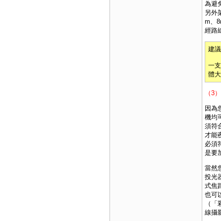
為避
另外
m、
經路
建議
一支
體大
（3
因為
機均
須符
才能
必須
是要
當然
投光
式焦
也可
（「
線攝