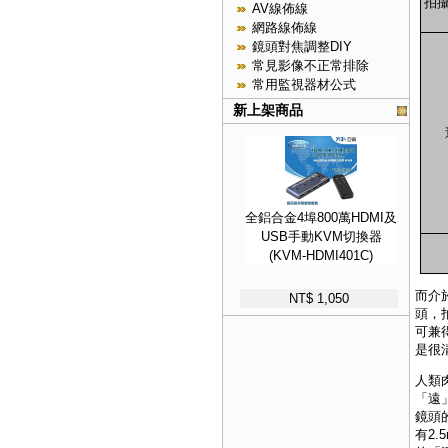
拍攝
AV線佈線
網路線佈線
鏡頭對焦調整DIY
常見影像不正常排除
常用監視器材公式
新上架商品
全鋁合金4埠800萬HDMI及
USB手動KVM切換器
(KVM-HDMI401C)
而介於
NT$ 1,050
頭，
可兼
是很
人類
「遠
鏡頭
有2