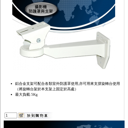
監聽器.麥克風
網路設備
視訊轉換設備
雙絞線傳輸器
雜訊改善器
分配放大器
網路線用水晶頭
網路線
懶人線.同軸線.花線
線頭.插座.延長線.HDMI線
集線盒.防水盒.配線盒
變壓器.避雷器
轉接頭
偽裝嚇阻假監視器. 警示防盜貼紙
行車紀錄器.車用插座配件
電腦工業機殼
鋁合金支架可配合各類室外防護罩使用,亦可用來支撐旋轉台使用
客訂商品
（將旋轉台架於本支架上固定於高處）
最大負載:5Kg