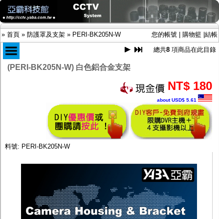
»
首頁
»
防護罩及支架
»
PERI-BK205N-W
您的帳號
|
購物籃
|
結帳
總共
8
項商品在此目錄
(PERI-BK205N-W) 白色鋁合金支架
商品目錄
NT$ 180
限時促銷特惠專案
about USD$ 5.61
IP網路攝影機及錄放影機
AHD DVR數位錄放影機
AHD半球型(適用屋內)
AHD中小型紅外線攝影機(適用騎樓、室內外)
AHD防護罩型攝影機(適用屋外，紅外線照射
料號: PERI-BK205N-W
距離遠）
AHD特殊功能型攝影機
旋轉型攝影機.旋轉台
傳統高解析攝影機
鏡頭
投光設備
防護罩及支架
多路攝影機單軸傳輸