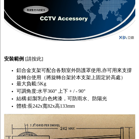
安裝範例
[
請按此
]
鋁合金支架可配合各類室外防護罩使用,亦可用來支撐
旋轉台使用（將旋轉台架於本支架上固定於高處）
最大負載:5Kg
可調角度:水平360° 上下 + / - 90°
結構:鋁製乳白色烤漆，可防雨水、防陽光
體積:長242x寬82x高133mm