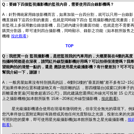
Q：要錄下四個監視攝影機的監視內容，需要使用四台錄影機嗎？
A：
針對傳統家用錄放影機而言，如果加裝一台四分割，就可以只用一台錄影
機直接錄下這四分割的畫面，也就是同時錄下四台 監視攝影機的監視畫面；
前監視上多採用數位錄放影機，且已經內建分割畫面功能，也就是您不需要
購買分割器，即可達到四台攝影機，同時顯示、錄影之功能（如本館所販售
機種
按此觀看
）
TOP
Q：
我想買一台 監視攝影機，是想監視我的汽車用的，大概要裝在4樓的高度
拍攝時間都是在深夜，請問紅外線型攝影機好用嗎？可以拍得很清楚嗎？我
望能夠拍的清楚一點的，還是 應該使用星光級攝影機？有什麼差別？可不可
幫我介紹一下，謝謝！
A：一般房屋如果沒有特別挑高的話，4樓到1樓的"垂直距離"差不多有12~15
尺如果停車的位置和建築物又有一段距離的話 ，那四樓陽台(或窗口)到車子的
距離還會更遠(可能會超過15公尺)，因此建議您選擇紅外線光可投射 15 公尺
上之攝影機種(如本館所販售 15米∼20米紅外線型攝影機，
按此觀看
)。
星光級攝影機適合使用在現場有微弱燈光，但非完全無光的環境下。例
您汽車停放位置附近剛好有路燈或其他任何光度類似之光源，投射出來的光
可照到您的愛車，即可使用星光級攝影機(如本館所販售之星光級攝影機，
按
觀看
)。