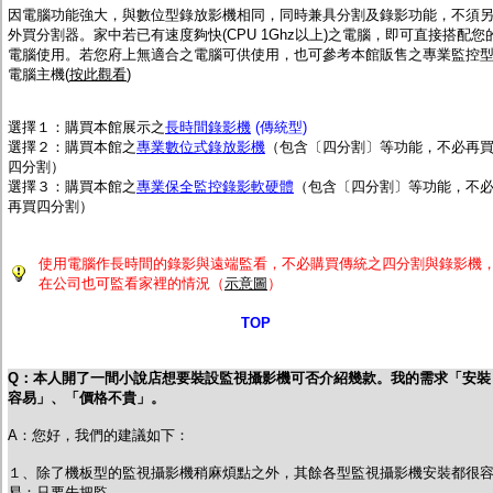
因電腦功能強大，與數位型錄放影機相同，同時兼具分割及錄影功能，不須
外買分割器。家中若已有速度夠快(CPU 1Ghz以上)之電腦，即可直接搭配您
電腦使用。若您府上無適合之電腦可供使用，也可參考本館販售之專業監控
電腦主機(
按此觀看
)
選擇１：購買本館展示之
長時間錄影機
(傳統型)
選擇２
：購買本館之
專業數位式錄放影機
（包含〔四分割〕等功能，不必再
四分割）
選擇３：購買本館之
專業保全監控錄影軟硬體
（包含〔四分割〕等功能，不
再買四分割）
使用電腦作長時間的錄影與遠端監看，不必購買傳統之四分割與錄影機
在公司也可監看家裡的情況（
示意圖
）
TOP
Q：本人開了一間小說店想要裝設監視攝影機可否介紹幾款。我的需求「安裝
容易」、「價格不貴」。
A：您好，我們的建議如下：
１、除了機板型的監視攝影機稍麻煩點之外，其餘各型監視攝影機安裝都很
易：只要先把監