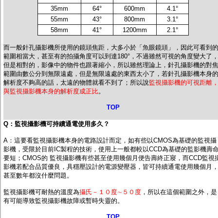
35mm
64°
600mm
4.1°
55mm
43°
800mm
3.1°
58mm
41°
1200mm
2.1°
而
一般針孔攝影機所使用的鏡頭焦距，大多小於「魚眼鏡頭」，因此可看到
範圍相當大，甚至有的拍攝角度可以到達180°
，不過雖然可視的角度變大了
但是相對的，影像中的物件也跟著縮小，所以雖然理論上，針孔攝影機的對
範圍由數公分到無限遠處，但是無限遠處的東西太小了，若針孔攝影機本身
解析度不夠高的話，太遠的物體就看不到了；所以說
監視攝影機的可視距離
與監視攝影機本身的解析度成正比
。
TOP
Q：
監視攝影機
可持續通電使用多久？
A：這要看監視攝影機本身的電路設計而定，如有些以CMOS為基礎的監視攝
影機，受限於目前IC製程的技術，使用上一般都較以CCD為基礎的監影機壽
要短；CMOS的 監視攝影機有些甚至使用幾個月便告壽終正寢，而CCD監視
影機若配合品質優良，具穩壓設計的電源變壓器，皆可持續通電使用幾個月
甚至數年都沒什麼問題。
監視攝影機可耐熱的溫度為
攝氏－１０度∼５０度
，所以在這個範圍之外，是
有可能導致監視攝影機故障或暫時失靈的。
TOP