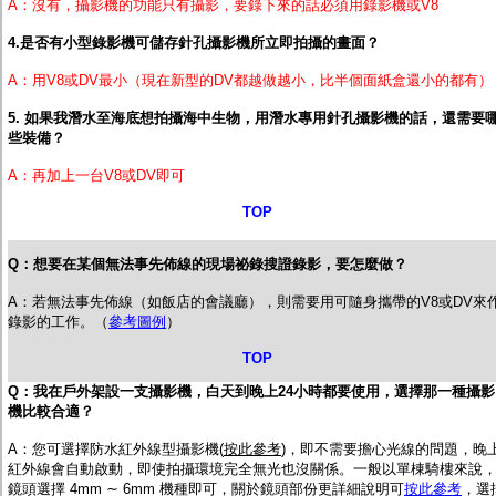
A：沒有，攝影機的功能只有攝影，要錄下來的話必須用錄影機或V8
4.是否有小型錄影機可儲存針孔攝影機所立即拍攝的畫面？
A：用V8或DV最小（現在新型的DV都越做越小，比半個面紙盒還小的都有）
5. 如果我潛水至海底想拍攝海中生物，用潛水專用針孔攝影機的話，還需要
些裝備？
A：再加上一台V8或DV即可
TOP
Q：想要在某個無法事先佈線的現場祕錄搜證錄影，要怎麼做？
A：若無法事先佈線（如飯店的會議廳），則需要用可隨身攜帶的V8或DV來
錄影的工作。（
參考圖例
）
TOP
Q：我在戶外架設一支攝影機，白天到晚上24小時都要使用，選擇那一種攝影
機比較合適？
A：您可選擇防水紅外線型攝影機(
按此參考
)，
即不需要擔心光線的問題，晚
紅外線會自動啟動，即使拍攝環境完全無光也沒關係。一般以單棟騎樓來說
鏡頭選擇 4mm ∼ 6mm 機種即可，關於鏡頭部份更詳細說明可
按此參考
，選