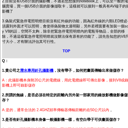
2.目前沒有USB介面的攝影機，不過若您想接到notebook上，可以至一般的
腦賣場，買一個USB介面的影像擷取卡，這樣就可以接到一般具有AV端子的
影機了
3.偽裝式緊急停電照明燈目前沒有紅外線的功能，因為紅外線的六顆LED燈必
須露到外面才可以照明，會使得偽裝物太過明顯，另外若裡面要有加裝一個so
y V8的話，空間不太夠，除非把緊急停電照明燈內的電瓶等物品，全部的移
除，不過這樣緊急停電照明燈就沒辦法保有原有的功能了，請先告知您的V8
寸大小，才有辦法評估其可行性。
TOP
Q：
1.貴公司之
潛水專用針孔攝影機
，沒有帶子，如何把畫面傳輸出來做儲存？
A：此攝影機本身附20公尺的電纜線，用此電纜線即可傳出影像，接到V8或
影機上即可錄影儲存
2.所謂的無線，是否必須在特定的距離內另外架一部家用的錄放影機做影像儲
存？
A:是的，通常合法的 2.4GHZ頻率傳輸器傳輸距離約在50公尺以內
。
3.是否有針孔攝影機本身像一般攝影機一樣，有空白帶子可供畫面儲存？