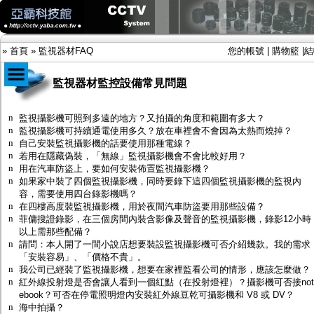
»
首頁
»
監視器材FAQ
您的帳號
|
購物籃
|
結
監視器材監控設備常見問題
商品目錄
n
監視攝影機可照到多遠的地方？又拍攝的角度和範圍有多大？
n
監視攝影機可持續通電使用多久？放在車裡會不會因為太熱而燒掉？
限時促銷特惠專案
n
自己安裝監視攝影機的話要使用那種電線？
IP網路攝影機及錄放影機
n
若用在隱藏偽裝，「無線」監視攝影機會不會比較好用？
AHD DVR數位錄放影機
n
用在汽車防盜上，要如何安裝佈置監視攝影機？
AHD半球型(適用屋內)
n
如果家中裝了四個監視攝影機，同時要錄下這四個監視攝影機的監視內
AHD中小型紅外線攝影機(適用騎樓、室內外)
容，需要使用四台錄影機嗎？
AHD防護罩型攝影機(適用屋外，紅外線照射
n
在四樓高度裝監視攝影機，用於夜間汽車防盜要用那些設備？
距離遠）
n
菲傭搜證錄影，在三個房間內裝含影像及聲音的監視攝影機，錄影12小時
AHD特殊功能型攝影機
以上需那些配備？
旋轉型攝影機.旋轉台
n
請問：本人開了一間小說店想要裝設監視攝影機可否介紹幾款。我的需求
傳統高解析攝影機
「安裝容易」、「價格不貴」。
鏡頭
n
我公司已經裝了監視攝影機，想要在家裡監看公司的情形，應該怎麼做？
投光設備
n
紅外線投射燈是否會讓人看到一個紅點（在投射燈裡）？攝影機可否接not
防護罩及支架
ebook？可否在停電照明燈內安裝紅外線豆乾可攝影機和 V8 或 DV？
多路攝影機單軸傳輸
n
海中拍攝？