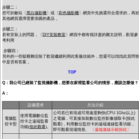
步驟二：
您可於敝站〔
黑白攝影機
〕或〔
彩色攝影機
〕網頁中先挑選符合需求的，再
其他網頁選擇需要添購的產品 。
步驟三：
若有安裝上的問題，〔
DIY安裝教室
〕網頁中都有很詳盡的圖文說明，歡迎參
考利用
步驟四：
另外的一些疑難雜症除了歡迎繼續利用此客服信箱外，您還可以找找此頁問
中是否有答案 。
TOP
Q：我公司已經裝了監視攝影機，想要在家裡監看公司的情形，應該怎麼做？
A：
設備需求
方法介紹
公司若已有現成可用速度夠快(CPU 1Ghz以上)
使用電腦數位監
電腦監
之電腦，可直接加裝數位監控影像擷取卡(按此
控卡之遠端監看
控卡型
觀看)，利用數位監控卡的遠端連線監看功能，
功能(
按此觀看
)。
即可觀看現場情形。
〔遠端連線示範按此〕