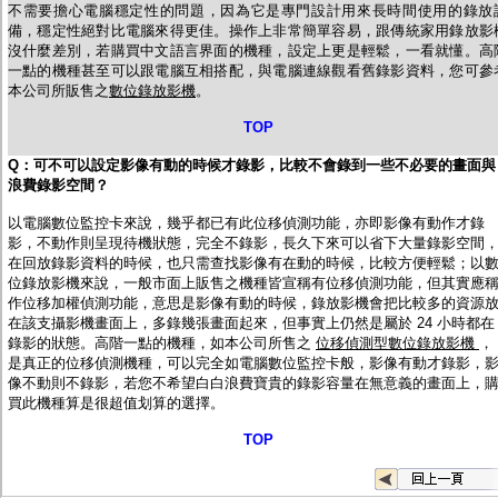
不需要擔心電腦穩定性的問題，因為它是專門設計用來長時間使用的錄放
備，穩定性絕對比電腦來得更佳。操作上非常簡單容易，跟傳統家用錄放影
沒什麼差別，若購買中文語言界面的機種，設定上更是輕鬆，一看就懂。高
一點的機種甚至可以跟電腦互相搭配，與電腦連線觀看舊錄影資料，您可參
本公司所販售之
數位錄放影機
。
TOP
Q
：可不可以設定影像有動的時候才錄影，比較不會錄到一些不必要的畫面與
浪費錄影空間？
以電腦數位監控卡來說，幾乎都已有此位移偵測功能，亦即影像有動作才錄
影，不動作則呈現待機狀態，完全不錄影，長久下來可以省下大量錄影空間
在回放錄影資料的時候，也只需查找影像有在動的時候，比較方便輕鬆；以
位錄放影機來說，一般市面上販售之機種皆宣稱有位移偵測功能，但其實應
作位移加權偵測功能，意思是影像有動的時候，錄放影機會把比較多的資源
在該支攝影機畫面上，多錄幾張畫面起來，但事實上仍然是屬於 24 小時都在
錄影的狀態。高階一點的機種，如本公司所售之
位移偵測型數位錄放影機
，
是真正的位移偵測機種，可以完全如電腦數位監控卡般，影像有動才錄影，
像不動則不錄影，若您不希望白白浪費寶貴的錄影容量在無意義的畫面上，
買此機種算是很超值划算的選擇。
TOP