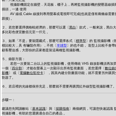
視攝影機固定在牆壁．天花板．櫃子上，再將監視攝影機的變壓器線插
插頭，一邊 使用
AV 線或 Cable 線接到專用螢幕或電視即可完成(也就是僅有兩條線需要
跟接) 。
２、若您要選擇價格較經濟的，那麼可以選〔
黑白
〕款式，一般來說，黑白
多比彩色便宜數佰元至一仟元 。
３、如果「不是」要裝隱藏式，那麼可選擇各式〔
標準型
〕的 監視攝影機（
積比較大，具 有嚇阻作用），不然〔
半球型
〕的也不錯， 造型上比較不會帶
顧客壓迫感，大部份的店家都是裝這兩種監視攝影機。
５、錄影方面
：
若您一次要裝二台以上的監視攝影機，使用傳統 VHS 錄放影機須再加
一個〔
四分割
〕 才能在螢幕上一次顯示出所有監視畫面 ，若您選擇
〔
數位錄
影機
〕 或
〔
電腦數位監控卡
〕 ，因其內建分割畫面功能，就不需要另外購買
割器了。
６、若店裡的光線都保持充足，那麼就不需要再購買紅外線型監視攝影機了
步驟一：
建議您先閱讀敝站〔
基本認識
〕與〔
採購指南
〕兩個網頁，可讓您快速認識 
視攝影機，有助於您選購適合自己的產品 。