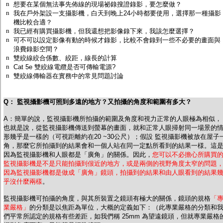
n
監聽器.麥克風
想要在某個無法事先佈線的現場祕錄搜證錄影，要怎麼做？
n
我在戶外架設一支攝影機，白天到晚上24小時都要使用，選擇那一種攝影
網路設備
機比較合適？
視訊轉換設備
n
我已經有購買攝影機，但我還想把影像錄下來，我該怎麼選擇？
雙絞線傳輸器
n
可不可以設定影像有動的時候才錄影，比較不會錄到一些不必要的畫面與
雜訊改善器
浪費錄影空間？
分配放大器
n
雙絞線絞合係數、絞距，線長的計算
網路線用水晶頭
n
Cat 5e 雙絞線電纜是否可傳輸電源?
網路線
n
雙絞線傳輸器在實務中的常見問題討論
懶人線.同軸線.花線
線頭.插座.延長線.HDMI線
集線盒.防水盒.配線盒
Q： 監視攝影機可照到多遠的地方？又拍攝的角度和範圍有多大？
變壓器.避雷器
轉接頭
A：簡單的說，監視攝影機所拍攝的範圍及角度和視力正常的人眼極為相似，
偽裝嚇阻假監視器. 警示防盜貼紙
也就是說，從監視攝影機傳送到螢幕的畫面，就和正常人眼掃射同一場景的
行車紀錄器.車用插座配件
形幾乎是一樣的（可視距離約在20 ~30公尺）；假設 監視攝影機被放在屋子
角，那麼它所拍攝到的結果會和一個人站在同一定點所看到的結果一様。這
電腦工業機殼
因為監視攝影機和人眼都是「廣角」的關係。因此，
您可以不必擔心所購買
客訂商品
監視攝影機是不是只能拍攝到佷近的地方，或是兩側的視野角度太窄的問題
因為監視攝影機都是做成「廣角」鏡頭，拍攝到的結果和由人眼看到的結果
乎沒什麼兩樣
。
監視攝影機可拍攝的角度，與其所裝置之鏡頭有極大的關係，鏡頭的規格
「
業嚴格」
的分類是以焦距為單位，大概的定義如下：（此專業嚴格的分類和
們平常所認定的規格有些差距，如我們稱 25mm 為望遠鏡頭，但就專業嚴格