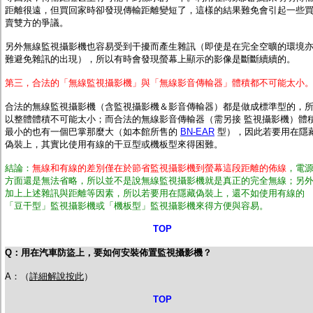
距離很遠，但買回家時卻發現傳輸距離變短了，這樣的結果難免會引起一些
賣雙方的爭議。
另外無線監視攝影機也容易受到干擾而產生雜訊（即使是在完全空曠的環境
難避免雜訊的出現），所以有時會發現螢幕上顯示的影像是斷斷續續的。
第三，合法的「無線監視攝影機」與「無線影音傳輸器」體積都不可能太小
合法的無線監視攝影機（含監視攝影機＆影音傳輸器）都是做成標準型的，
以整體體積不可能太小；而合法的無線影音傳輸器（需另接 監視攝影機）體
最小的也有一個巴掌那麼大（如本館所售的
BN-EAR
型），因此若要用在隱
偽裝上，其實比使用有線的干豆型或機板型來得困難。
結論：
無線和有線的差別僅在於節省監視攝影機到螢幕這段距離的佈線
，電
方面還是無法省略，所以並不是說無線監視攝影機就是真正的完全無線；另
加上上述雜訊與距離等因素，所以若要用在隱藏偽裝上，還不如使用有線的
「豆干型」監視攝影機或「機板型」監視攝影機來得方便與容易。
TOP
Q：用在汽車防盜上，要如何安裝佈置監視攝影機？
A：（
詳細解說按此
）
TOP