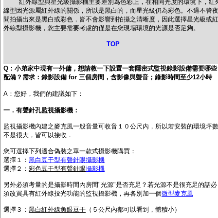
紅外線型與星光級攝影機主要差別為色彩上，在相同光度的環境下，紅
線型因光源屬紅外線的關係，所以是黑白的，而星光級仍為彩色。不過不管
間拍攝出來是黑白或彩色，皆不會影響到拍攝之清晰度，因此選擇星光級或
外線型攝影機，您主要需要考慮的僅是在您現場環境的光源是否足夠。
TOP
Q：
小
弟家中現有一外傭，想請教一下設置一套隱密式監視錄影設備需要哪些
配備？需求：錄影設備 for 三個房間，含影像與聲音；錄影時間至少12小時
A：您好，我們的建議如下：
一．有聲針孔監視攝影機：
監視攝影機內建之麥克風一般音量可收音１０公尺內，所以若安裝的環境坪
不是很大，皆可以接收．
您可選擇下列適合偽裝之單一款式攝影機購買：
選擇１：
黑白豆干型有聲針眼攝影機
選擇２：
彩色豆干型有聲針眼
攝影機
另外必須考量的是攝影時間內房間"光源"是否充足？若光源不是很充足的話必
須改買具有紅外線投光功能的監視攝影機，再各別加一個
微型麥克風
選擇３：
黑白紅外線魚眼豆干
（５公尺內都可以看到，體積小）