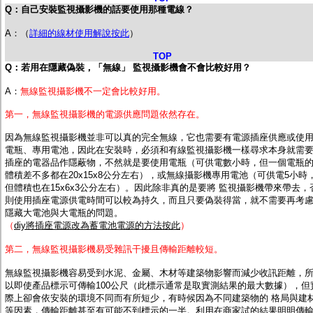
Q：自己安裝監視攝影機的話要使用那種電線？
A：（
詳細的線材使用解說按此
）
TOP
Q：若用在隱藏偽裝，「無線」 監視攝影機會不會比較好用？
A：
無線監視攝影機不一定會比較好用。
第一，無線監視攝影機的電源供應問題依然存在。
因為無線監視攝影機並非可以真的完全無線，它也需要有電源插座供應或使
電瓶、專用電池，因此在安裝時，必須和有線監視攝影機一樣尋求本身就需
插座的電器品作隱蔽物，不然就是要使用電瓶（可供電數小時，但一個電瓶
體積差不多都在20x15x8公分左右），或無線攝影機專用電池（可供電5小時
但體積也在15x6x3公分左右）。因此除非真的是要將 監視攝影機帶來帶去，
則使用插座電源供電時間可以較為持久，而且只要偽裝得當，就不需要再考
隱藏大電池與大電瓶的問題。
（
diy將插座電源改為蓄電池電源的方法按此
）
第二，無線監視攝影機易受雜訊干擾且傳輸距離較短。
無線監視攝影機容易受到水泥、金屬、木材等建築物影響而減少收訊距離，
以即使產品標示可傳輸100公尺（此標示通常是取實測結果的最大數據），但
際上卻會依安裝的環境不同而有所短少，有時候因為不同建築物的 格局與建
等因素，傳輸距離甚至有可能不到標示的一半。利用在商家試的結果明明傳