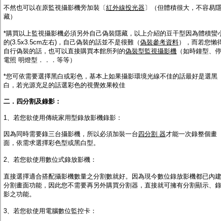
不然也可以在原監視攝影機旁加裝〔
紅外線投光器
〕（但體積很大，不容易
藏）
*購買以上監視攝影機必須另外自己偽裝隱藏，以上介紹的豆干型因為體積蠻
的(3.5x3.5cm左右)，自己偽裝的話並不是很難（
偽裝參考資料
），而若您懶
自行偽裝的話，也可以直接購買本館所列的
偽裝型監視攝影機
（如時鐘型、
電照 明燈型．．．等等）
*您可依需要選擇黑白或彩色，基本上如果攝影環境光線不佳的話最好是選黑
白，若光源充足的話選彩色的視覺效果較佳
二．四分割及錄影：
1、若您欲使用傳統家用型錄放影機錄影
：
因為同時需要錄三台攝影機，所以必須加裝一台
四分割 器
才能一次錄整個畫
面，依需求選擇彩色型或黑白型。
2、若您欲使用數位式錄放影機
：
直接選擇適合搭配攝影機數量之分割數就好。因為現今數位錄放影機都已內
分割畫面功能，因此您不需要再另外購買分割器，直接就可擁有分割顯示、
影之功能。
3、若您欲使用電腦數位監控卡
：