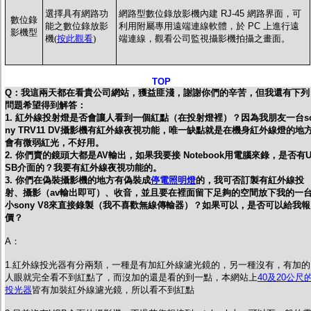
選擇具有網路功
網路型數位錄放影機內建 RJ-45 網路界面，可
數位錄
能之數位錄放影
利用附屬專用遠端連線軟體，於 PC 上進行遠
影機型
機(
按此觀看
)
端連線，觀看公司監視攝影機拍攝之畫面。
TOP
Q：我這兩天都在看貴公司網站，獲益匪淺，謝謝你們的辛苦，但我還有下列
問題希望得到解答：
1. 紅外線投射燈是否會讓人看到一個紅點（在投射燈裡）？因為我朋友一台s
ny TRV11 DV攝影機有紅外線夜視功能，唯一缺點就是在機身紅外線燈的地
會有微弱紅光，不好用。
2. 你們賣的鏡頭大都是AV輸出，如果我要接 Notebook用電腦來錄，是否有
SB介面的？我要有紅外線夜視功能的。
3. 你們在偽裝攝影機的地方有偽裝成
停電照明燈
的，我可否訂製有紅外線投
射、攝影（av輸出即可）、收音，並且要在裡面留下足夠的空間放下我的一
小sony V8來直接錄製（我不喜歡無線傳輸器）？如果可以，是否可以給我報
價？
A：
1.紅外線投光器有分兩類，一種是有加紅外線濾光鏡的，另一種沒有，有加的
人眼就完全看不到紅點了，而沒加的還是看的到一點，本網站上
40及20公尺
投光器
皆有加裝紅外線濾光鏡，所以看不到紅點