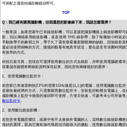
可搭配之適當拍攝距離鏡頭即可。
TOP
Q
：
我已經有購買攝影機，但我還想把影像錄下來，我該怎麼選擇？
一般來說，如果您家中已有錄放影機，可以直接把攝影機接上錄放影機即可
影，但以傳統家用錄放影機，多是使用 VHS 錄影帶，除了每幾個小時就必
手動換帶子的麻煩之外，帶子久了還有發霉畫面變模糊的缺點，回放錄影資
還必須使用倒轉的方式，慢慢的觀看有無異常狀況，實在是非常浪費時間跟
有效率的方式。
科技日新月異，您現在可選擇使用數位的方式去錄影，亦即使用電腦硬碟等
容量儲存媒體來將錄影資料保存起來。因此您有兩種很好的選擇：
1、使用電腦數位監控卡：
若您家已有速度夠快(CPU約需要1GHz速度以上)的電腦，使用電腦數位監控
是最快最經濟的方式，只需要購買數位監控卡，安裝監控軟體在電腦上，並
攝影機接上監控卡後面的接頭即可使用，方便又快速，可參考本公司所販售
數位監控卡
。
2、使用數位錄放影機：
若您患有電腦恐懼症，或家中有不太會操作電腦的人，這時數位錄放影機會
很好的選擇，因為它擁有操作簡易但功能強大的優點，使用數位錄放影機您