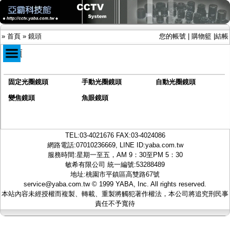
»
首頁
»
鏡頭
您的帳號
|
購物籃
|
結帳
鏡頭
固定光圈鏡頭
手動光圈鏡頭
自動光圈鏡頭
商品目錄
限時促銷特惠專案
變焦鏡頭
魚眼鏡頭
IP網路攝影機及錄放影機
AHD DVR數位錄放影機
AHD半球型(適用屋內)
TEL:
03-4021676
FAX:03-4024086
AHD中小型紅外線攝影機(適用騎樓、室內外)
網路電話:07010236669, LINE ID:
yaba.com.tw
AHD防護罩型攝影機(適用屋外，紅外線照射
服務時間:星期一至五，AM 9：30至PM 5：30
距離遠）
敏希有限公司 統一編號:53288489
AHD特殊功能型攝影機
地址:桃園市平鎮區高雙路67號
旋轉型攝影機.旋轉台
service@yaba.com.tw
© 1999
YABA
, Inc. All rights reserved.
傳統高解析攝影機
本站內容未經授權而複製、轉載、重製將觸犯著作權法，本公司將追究刑民事
鏡頭
責任不予寬待
-
固定光圈鏡頭
-
手動光圈鏡頭
-
自動光圈鏡頭