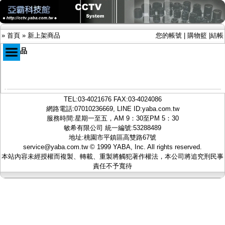
»
首頁
»
新上架商品
您的帳號
|
購物籃
|
結帳
新商品
商品目錄
限時促銷特惠專案
TEL:
03-4021676
FAX:03-4024086
IP網路攝影機及錄放影機
網路電話:07010236669, LINE ID:
yaba.com.tw
AHD DVR數位錄放影機
服務時間:星期一至五，AM 9：30至PM 5：30
AHD半球型(適用屋內)
敏希有限公司 統一編號:53288489
AHD中小型紅外線攝影機(適用騎樓、室內外)
地址:桃園市平鎮區高雙路67號
AHD防護罩型攝影機(適用屋外，紅外線照射
service@yaba.com.tw
© 1999
YABA
, Inc. All rights reserved.
距離遠）
本站內容未經授權而複製、轉載、重製將觸犯著作權法，本公司將追究刑民事
AHD特殊功能型攝影機
責任不予寬待
旋轉型攝影機.旋轉台
傳統高解析攝影機
鏡頭
投光設備
防護罩及支架
多路攝影機單軸傳輸