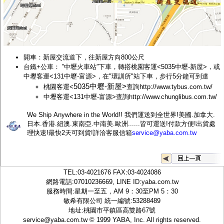
開車：新屋交流道下，往新屋方向800公尺
台鐵+公車： ”中壢火車站”下車，轉搭桃園客運<
5035中壢-新屋>，或
中壢客運<131中壢-富源>，在"環訓所"站下車，步行5分鐘可到達
5035中壢-新屋>
桃園客運<
查詢
http://www.tybus.com.tw/
中壢客運<131中壢-富源>查詢
http://www.chunglibus.com.tw/
We Ship Anywhere in the World!! 我們運送到全世界!美國.加拿大.
日本.香港.紐澳.東南亞.中南美.歐洲......皆可運送!付款方便!出貨處
理快速!最快2天可到貨!詳洽客服信箱
service@yaba.com.tw
TEL:
03-4021676
FAX:03-4024086
網路電話:07010236669, LINE ID:
yaba.com.tw
服務時間:星期一至五，AM 9：30至PM 5：30
敏希有限公司 統一編號:53288489
地址:桃園市平鎮區高雙路67號
service@yaba.com.tw
© 1999
YABA
, Inc. All rights reserved.