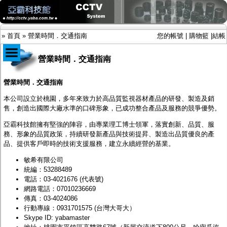
»
首頁
»
營業時間．交通指南
您的帳號
|
購物籃
|
結帳
營業時間．交通指南
商品目錄
營業時間．交通指南
限時促銷特惠專案
本公司設立於桃園，多年來致力於高品質監視器材產品的研發、製造及銷
IP網路攝影機及錄放影機
售，創造出國際大廠水準的口碑形象，已成功整合產品及服務的競爭優勢。
AHD DVR數位錄放影機
亞霸科技館擁有堅強的陣容，由專業理工博士領軍，落實創新、品質、服
AHD半球型(適用屋內)
務、形象的品質政策，持續研發新產品與技術提昇、製造出品質優良的產
AHD中小型紅外線攝影機(適用騎樓、室內外)
品、提供客戶即時的技術支援服務，建立永續經營的基業。
AHD防護罩型攝影機(適用屋外，紅外線照射
距離遠）
敏希有限公司
AHD特殊功能型攝影機
統編：53288489
旋轉型攝影機.旋轉台
電話：
03-4021676
(代表號)
傳統高解析攝影機
網路電話：07010236669
鏡頭
傳真：03-4024086
投光設備
行動專線：
0931701575
(台灣大哥大）
防護罩及支架
Skype ID: yabamaster
多路攝影機單軸傳輸