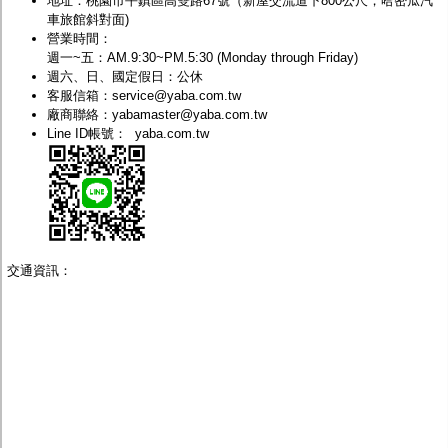
地址：桃園市
平鎮區高雙路67號
（
新屋交流道下800公尺
，哈密瓜汽
監聽器.麥克風
車旅館斜對面)
網路設備
營業時間：
視訊轉換設備
週一~五：AM.9:30~PM.5:30 (Monday through Friday)
雙絞線傳輸器
週六、日、國定假日：公休
雜訊改善器
客服信箱：
service@yaba.com.tw
分配放大器
廠商聯絡：
yabamaster@yaba.com.tw
網路線用水晶頭
Line ID帳號：
yaba.com.tw
網路線
懶人線.同軸線.花線
線頭.插座.延長線.HDMI線
集線盒.防水盒.配線盒
變壓器.避雷器
轉接頭
偽裝嚇阻假監視器. 警示防盜貼紙
交通資訊：
行車紀錄器.車用插座配件
電腦工業機殼
客訂商品