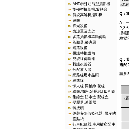
AHD特殊功能型攝影機
n
為何
旋轉型攝影機.旋轉台
Q：
傳統高解析攝影機
鏡頭
A：
投光設備
的3
防護罩及支架
攝範
多路攝影機單軸傳輸
線變
監聽器.麥克風
網路設備
視訊轉換設備
雙絞線傳輸器
Q：
雜訊改善器
搭配
分配放大器
請參
網路線用水晶頭
網路線
懶人線.同軸線.花線
線頭.插座.延長線.HDMI線
集線盒.防水盒.配線盒
攝
變壓器.避雷器
轉接頭
偽裝嚇阻假監視器. 警示防
盜貼紙
行車紀錄器.車用插座配件