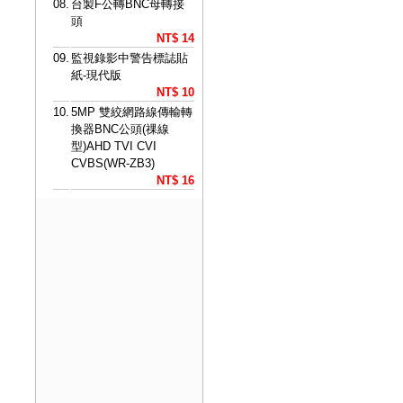
08.
台製F公轉BNC母轉接
頭
NT$ 14
09.
監視錄影中警告標誌貼
紙-現代版
NT$ 10
10.
5MP 雙絞網路線傳輸轉
換器BNC公頭(祼線
型)AHD TVI CVI
CVBS(WR-ZB3)
NT$ 16