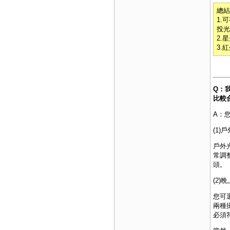
總結
1.
投光
2.
3.
Q：
比較
A：
(1
戶外
常調
頭
。
(2)
您可
兩種
必須