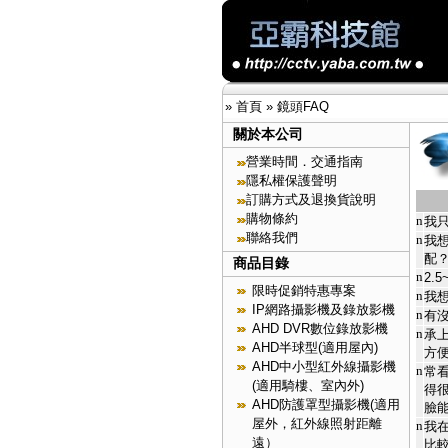
»
首頁
»
鏡頭FAQ
關於本公司
營業時間．交通指南
隱私權保護聲明
訂購方式及退換貨說明
購物條約
n
我
聯絡我們
n
我
配
商品目錄
n
2.
限時促銷特惠專案
n
我
IP網路攝影機及錄放影機
n
有
AHD DVR數位錄放影機
n
承
AHD半球型(適用屋內)
方
AHD中小型紅外線攝影機
n
常
(適用騎樓、室內外)
得
AHD防護罩型攝影機(適用
臉
屋外，紅外線照射距離
n
我
遠）
比