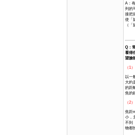
A：
列的
接把
使「
（「
Q：
看得
望臉
（1
以一
大約
的距
焦的
（2
焦距
小，
不到
物都