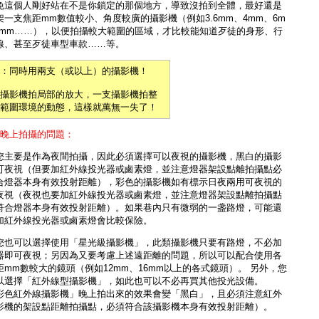
免這個人剛好站在不是你鎖定的那個地方，導致沒拍到全體，最好還是
架一支焦距mm數值較小、角度較廣的攝影機（例如3.6mm、4mm、6m
8mm……），以便拍攝較大範圍的區域，才比較能知道歹徒的身形、行
線、甚至歹徒車型車款……等。
：同時用兩支（或以上）的攝影機！
攝影機拍局部的放大，一支攝影機拍整
範圍環境的動態，這樣就萬無一失了！
）晚上拍攝的問題：
您主要是作為夜間拍攝，因此必須選擇可以夜視的攝影機，黑白的攝影
可夜視（但要加
紅外線投光器或鹵素燈
，並注意燈器架設點離拍攝點必
合燈器本身有效投射距離），彩色的攝影機如有標示日夜兩用可夜視的
夜視（夜視也要加
紅外線投光器或鹵素燈
，並注意燈器架設點離拍攝點
符合燈器本身有效投射距離）。如果巷內只有微弱的一盏路燈，可能還
加紅外線投光器或鹵素燈會比較保險。
您也可以選擇使用「
星光級攝影機
」，此類攝影機只要有路燈，不必加
器即可夜視；另因為又要考慮上述遠距離的問題，所以可以配合使用各
距mm數較大的鏡頭（例如12mm、16mm以上的各式鏡頭）。 另外，您
以選擇「
紅外線型攝影機
」，如此也可以不必再買其他投光設備。
彩色紅外線攝影機」晚上拍出來的效果會變「黑白」，且必須注意紅外
影機的架設點距離拍攝點，必須符合該攝影機本身有效投射距離）。