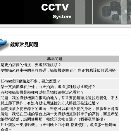
鏡頭常見問題
基本問題
只是要拍店裡的情況，要選那種鏡頭？
想要拍攝來往車輛的車牌號碼，攝影機鏡頭 mm 焦距數應該如何選用搭
？
5~16mm鏡頭價格差不多，要怎麼選？
想架一支攝影機在戶外，白天拍攝，選擇那種鏡頭比較好？
沒有那種攝影機是那種可以把景物拉遠拉近來看的？
上問題，我的攝影機架在很高的地方，常常要把鏡頭拉遠拉近變化，不太
便爬上爬下動作，有沒有辦法用遙控的方式將鏡頭拉遠拉近？
看新聞播放歹徒被錄下的畫面，雖然可以看到歹徒的身材，但臉並不是看
很清楚，我想在三樓的陽台上架一支攝影機抓刮我車子的歹徒，而且希望
能拍得很清楚，請問使用那一種鏡頭比較合適？（我要夜間拍攝）
在戶外架設一支攝影機，白天到晚上24小時 都要使用，選擇那一種鏡頭
較合適？