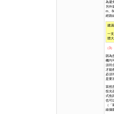
為避
另外
m、
經路
建議
一支
體大
（3
因為
機均
須符
才能
必須
是要
當然
投光
式焦
也可
（「
線攝