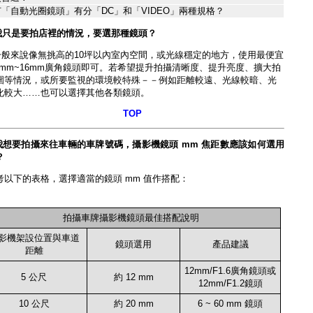
「自動光圈鏡頭」有分「DC」和「VIDEO」兩種規格？
我只是要拍店裡的情況，要選那種鏡頭？
一般來說像無挑高的10坪以內室內空間，或光線穩定的地方，使用最便宜
.6mm~16mm廣角鏡頭即可。若希望提升拍攝清晰度、提升亮度、擴大拍
圍等情況，或所要監視的環境較特殊－－例如距離較遠、光線較暗、光
化較大……也可以選擇其他各類鏡頭。
TOP
我想要拍攝來往車輛的車牌號碼，攝影機鏡頭 mm 焦距數應該如何選用
？
考以下的表格，選擇適當的鏡頭 mm 值作搭配
：
拍攝車牌攝影機鏡頭最佳搭配說明
影機架設位置與車道
鏡頭選用
產品建議
距離
12mm/F1.6廣角鏡頭或
5 公尺
約 12 mm
12mm/F1.2鏡頭
10 公尺
約 20 mm
6 ~ 60 mm 鏡頭