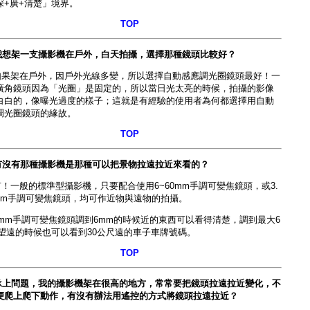
深+廣+清楚」境界。
TOP
我想架一支攝影機在戶外，白天拍攝，選擇那種鏡頭比較好？
如果架在戶外，因戶外光線多變，所以選擇
自動感應調光圈鏡頭
最好！
一
廣角鏡頭
因為「光圈」是固定的，所以當日光太亮的時候，拍攝的影像
白白的，像曝光過度的樣子；這就是有經驗的使用者為何都選擇用
自動
調光圈鏡頭
的緣故。
TOP
有沒有那種攝影機是那種可以把景物拉遠拉近來看的？
有！一般的標準型攝影機，只要配合使
用6~60mm手調可變焦鏡頭
，或3.
8mm手調可變焦鏡頭，均可作近物與遠物的拍攝。
0mm手調可變焦鏡頭
調到6mm的時候近的東西可以看得清楚，調到最大6
m望遠的時候也可以看到30公尺遠的車子車牌號碼。
TOP
承上問題，我的攝影機架在很高的地方，常常要把鏡頭拉遠拉近變化，不
便爬上爬下動作，有沒有辦法用遙控的方式將鏡頭拉遠拉近？