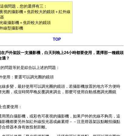
這個問題，您的選擇有三：
可夜視的攝影機＋焦距較大的鏡頭＋紅外線
器
星光級攝影機＋焦距較大的鏡頭
紅外線型攝影機
TOP
我在戶外架設一支攝影機，白天到晚上24小時都要使用，選擇那一種鏡頭
合適？
您的問題等於是綜合以上述的問題：
)戶外使用：要選可以調光圈的鏡頭
光線多變，最好使用可以調光圈的鏡頭，若攝影機放置的地方不方便時
整光圈，或沒時間早晚反覆調來調去，那麼可使用
自動感應調光圈鏡
晩上也要使用：
選用黑白攝影機，或彩色可夜視的攝影機，如果戶外的光線不夠亮，這
攝影機都要另外加
紅外線投光器或鹵素燈
－－注意燈器架設點離拍攝點
符合燈器本身有效投射距離。