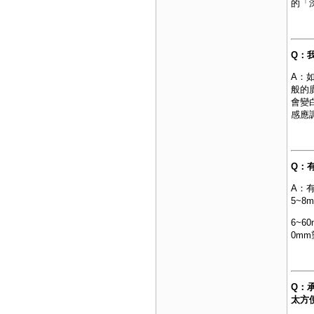
的「
Q：
A：
般的
會變
感應
Q：
A：
5~
6~6
0m
Q：
太方