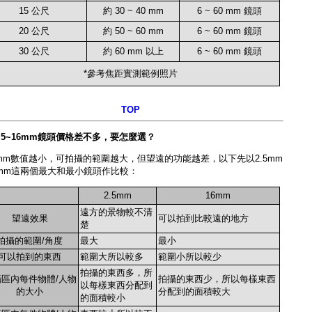
15 公尺
約 30 ~ 40 mm
6 ~ 60 mm 鏡頭
20 公尺
約 50 ~ 60 mm
6 ~ 60 mm 鏡頭
30 公尺
約 60 mm 以上
6 ~ 60 mm 鏡頭
*參考焦距實測範例照片
TOP
2.5~16mm鏡頭價格差不多，要怎麼選？
mm數值越小，可拍攝的範圍越大，但望遠的功能越差，以下先以2.5mm
6mm這兩個最大和最小鏡頭作比較：
2.5mm
16mm
遠方的景物較不清
望遠效果
可以拍到比較遠的地方
楚
拍攝的範圍/角度
最大
最小
可以拍到的東西
範圍大所以較多
範圍小所以較少
拍攝的東西多，所
區內每件物體/人物
拍攝的東西少，所以每樣東西
以每樣東西分配到
的大小
分配到的面積較大
的面積較小