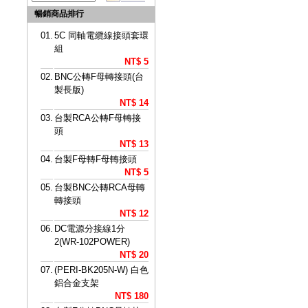
暢銷商品排行
01.
5C 同軸電纜線接頭套環
組
NT$ 5
02.
BNC公轉F母轉接頭(台
製長版)
NT$ 14
03.
台製RCA公轉F母轉接
頭
NT$ 13
04.
台製F母轉F母轉接頭
NT$ 5
05.
台製BNC公轉RCA母轉
轉接頭
NT$ 12
06.
DC電源分接線1分
2(WR-102POWER)
NT$ 20
07.
(PERI-BK205N-W) 白色
鋁合金支架
NT$ 180