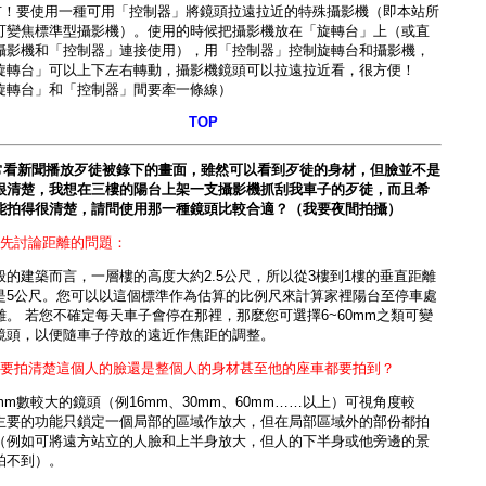
有！要使用一種可用「控制器」將鏡頭拉遠拉近的特殊攝影機（即本站所
可變焦標準型攝影機
）。使用的時候把攝影機放在「旋轉台」上（或直
攝影機和「控制器」連接使用），用「控制器」控制旋轉台和攝影機，
旋轉台」可以上下左右轉動，攝影機鏡頭可以拉遠拉近看，很方便！
旋轉台」和「控制器」間要牽一條線）
TOP
常看新聞播放歹徒被錄下的畫面，雖然可以看到歹徒的身材，但臉並不是
很清楚，我想在三樓的陽台上架一支攝影機抓刮我車子的歹徒，而且希
能拍得很清楚，請問使用那一種鏡頭比較合適？（我要夜間拍攝）
）先討論距離的問題：
般的建築而言，一層樓的高度大約2.5公尺，所以從3樓到1樓的垂直距離
是5公尺。您可以以這個標準作為估算的比例尺來計算家裡陽台至停車處
離。 若您不確定每天車子會停在那裡，那麼您可選擇6~60mm之類可變
鏡頭，以便隨車子停放的遠近作焦距的調整。
）要拍清楚這個人的臉還是整個人的身材甚至他的座車都要拍到？
mm數較大的鏡頭（例16mm、30mm、60mm……以上）可視角度較
主要的功能只鎖定一個局部的區域作放大，但在局部區域外的部份都拍
（例如可將遠方站立的人臉和上半身放大，但人的下半身或他旁邊的景
拍不到）。