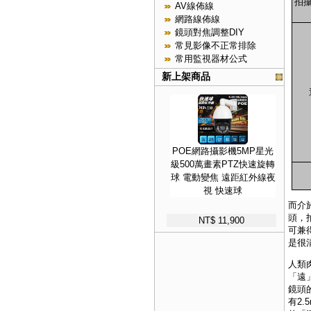
拍攝
AV線佈線
網路線佈線
鏡頭對焦調整DIY
常見影像不正常排除
常用監視器材公式
新上架商品
POE網路攝影機5MP星光
級500萬畫素PTZ快速旋轉
球 電動變焦 遠距紅外線夜
視 快速球
而介於
頭，
NT$ 11,900
可兼
是很
人類
「遠
鏡頭
有2