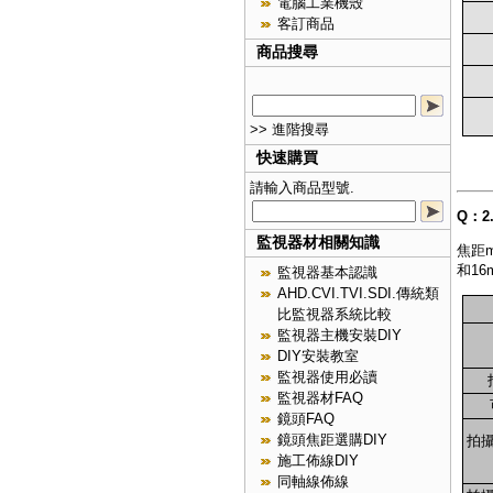
電腦工業機殼
客訂商品
商品搜尋
>> 進階搜尋
快速購買
請輸入商品型號.
Q：
監視器材相關知識
焦距
和1
監視器基本認識
AHD.CVI.TVI.SDI.傳統類
比監視器系統比較
監視器主機安裝DIY
DIY安裝教室
監視器使用必讀
監視器材FAQ
鏡頭FAQ
鏡頭焦距選購DIY
拍攝
施工佈線DIY
同軸線佈線