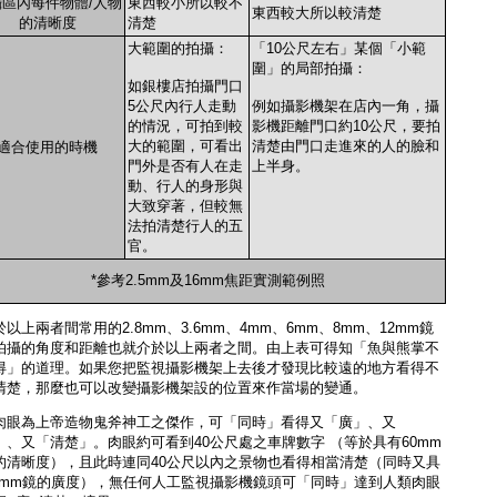
區內每件物體/人物
東西較小所以較不
東西較大所以較清楚
的清晰度
清楚
大範圍的拍攝：
「10公尺左右」某個「小範
圍」的局部拍攝：
如銀樓店拍攝門口
5公尺內行人走動
例如攝影機架在店內一角，攝
的情況，可拍到較
影機距離門口約10公尺，要拍
大的範圍，可看出
清楚由門口走進來的人的臉和
適合使用的時機
門外是否有人在走
上半身。
動、行人的身形與
大致穿著，但較無
法拍清楚行人的五
官。
*參考2.5mm及16mm焦距實測範例照
以上兩者間常用的2.8mm、3.6mm、4mm、6mm、8mm、12mm鏡
拍攝的角度和距離也就介於以上兩者之間。由上表可得知「魚與熊掌不
得」的道理。如果您把監視攝影機架上去後才發現比較遠的地方看得不
清楚，那麼也可以改變攝影機架設的位置來作當場的變通。
肉眼為上帝造物鬼斧神工之傑作，可「同時」看得又「廣」、又
」、又「清楚」。肉眼約可看到40公尺處之車牌數字 （等於具有60mm
的清晰度），且此時連同40公尺以內之景物也看得相當清楚（同時又具
.5mm鏡的廣度），無任何人工監視攝影機鏡頭可「同時」達到人類肉眼