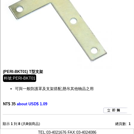
(PERI-BKT01) T型支架
料號:PERI-BKT01
可與一般防護罩及支架搭配,懸吊其他物品之用
NT$ 35
about USD$ 1.09
顯示
1
到
8
(共
8
個商品)
總頁數:
1
TEL:
03-4021676
FAX:03-4024086