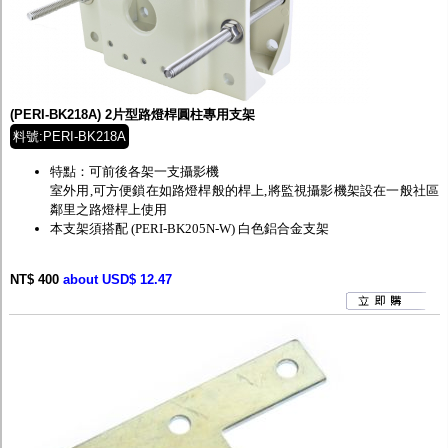
(PERI-BK218A) 2片型路燈桿圓柱專用支架
料號:PERI-BK218A
特點：可前後各架一支攝影機
室外用,可方便鎖在如路燈桿般的桿上,將監視攝影機架設在一般社區
鄰里之路燈桿上使用
本支架須搭配
(PERI-BK205N-W) 白色鋁合金支架
NT$ 400
about USD$ 12.47