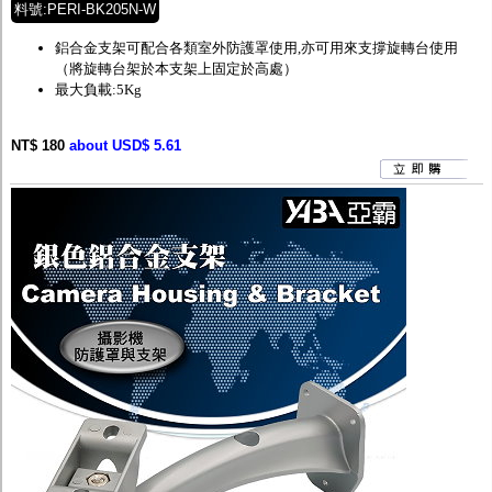
料號:PERI-BK205N-W
鋁合金支架可配合各類室外防護罩使用,亦可用來支撐旋轉台使用
（將旋轉台架於本支架上固定於高處）
最大負載:5Kg
NT$ 180
about USD$ 5.61