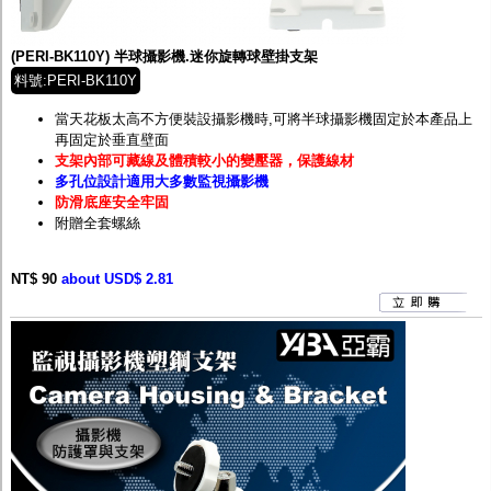
監聽器.麥克風
網路設備
視訊轉換設備
(PERI-BK110Y) 半球攝影機.迷你旋轉球壁掛支架
雙絞線傳輸器
料號:PERI-BK110Y
雜訊改善器
分配放大器
當天花板太高不方便裝設攝影機時,可將半球攝影機固定於本產品上
網路線用水晶頭
再固定於垂直壁面
網路線
支架內部可藏線及體積較小的變壓器，保護線材
懶人線.同軸線.花線
多孔位設計適用大多數監視攝影機
線頭.插座.延長線.HDMI線
防滑底座安全牢固
集線盒.防水盒.配線盒
附贈全套螺絲
變壓器.避雷器
轉接頭
NT$ 90
偽裝嚇阻假監視器. 警示防盜貼紙
about USD$ 2.81
行車紀錄器.車用插座配件
電腦工業機殼
客訂商品