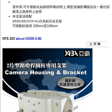
室外用,可方便鎖在如路燈桿般的桿上,將監視攝影機架設在一般社區
鄰里之路燈桿上使用
本支架須搭配
(PERI-BK205N-W) 白色鋁合金支架
可搭配的直徑 105mm至145mm
NT$ 220
about USD$ 6.86