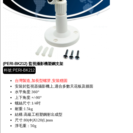
(PERI-BK212) 監視攝影機塑鋼支架
料號:PERI-BK212
台灣製造,加長型螺芽,安裝穩固
安裝於監視器攝影機上,適合多數天花板及牆面
水平角度:360°
上下角度:+/-90°
螺絲尺寸:1/4吋
耐重:1.5kg
結構:高級工程塑鋼射出成型
尺寸:80(Φ)X120(L)mm
淨毛重：50g