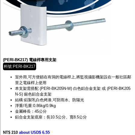
(PERI-BK217) 電線桿專用支架
料號:PERI-BK217
室外用,可方便鎖在有洞的電線桿上,將監視攝影機架設在一般社區鄰
里之電線桿上使用
本支架需搭配 (PERI-BK205N-W) 白色鋁合金支架 或 (PERI-BK205
N-S) 銀色鋁合金支架
結構:鋁製乳白色烤漆,可防雨水、防陽光
淨重/毛重:0.86kg/0.9kg
金屬棒長：45公分
鋁合金支架底座：長10.5公分、寬8.5公分
NT$ 210
about USD$ 6.55