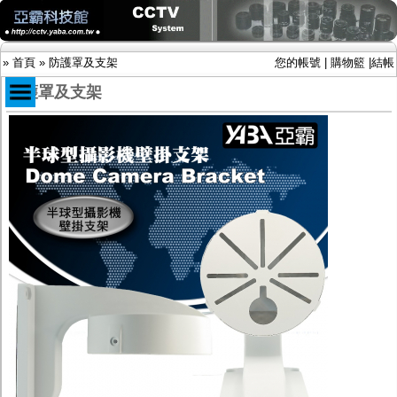
»
首頁
»
防護罩及支架
您的帳號
|
購物籃
|
結帳
防護罩及支架
商品目錄
限時促銷特惠專案
IP網路攝影機及錄放影機
AHD DVR數位錄放影機
AHD半球型(適用屋內)
AHD中小型紅外線攝影機(適用騎樓、室內外)
AHD防護罩型攝影機(適用屋外，紅外線照射
距離遠）
AHD特殊功能型攝影機
旋轉型攝影機.旋轉台
傳統高解析攝影機
鏡頭
投光設備
防護罩及支架
多路攝影機單軸傳輸