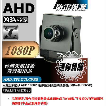
★蒐證利器★AHD 1080P 迷你型魚眼鏡頭攝影機 (MIN-AHD36SB)
料號:MIN-AHD36SB
品質穩定,適合長時間數天或連續數個月的錄影,可接於DVR等錄影設
備錄影(本產品無錄影功能)