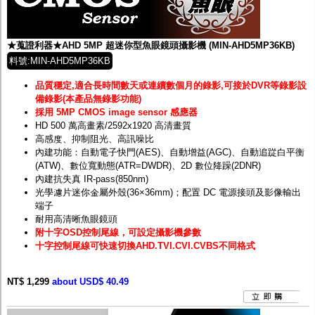
★蒐證利器★AHD 5MP 超迷你型魚眼鏡頭攝影機 (MIN-AHD5MP36KB)
料號:MIN-AHD5MP36KB
品質穩定,適合長時間數天或連續數個月的錄影,可接於DVR等錄影設
備錄影(本產品無錄影功能)
採用 5MP CMOS image sensor 感應器
HD 500 萬高畫素/2592x1920 高清畫質
高感度、抑制阻光、高訊噪比
內建功能：自動電子快門(AES)、自動增益(AGC)、自動追踨白平衡
(ATW)、數位寬動態(ATR=DWDR)、2D 數位降躁(2DNR)
內建抗失真 IR-pass(850nm)
光學濾片迷你金屬外殼(36×36mm)；配置 DC 電源接頭及影像輸出
端子
耐用高清晰魚眼鏡頭
附十字OSD控制尾線，可設定攝影機參數
十字控制尾線可快速切換AHD.TVI.CVI.CVBS不同格式
NT$ 1,299
about USD$ 40.49