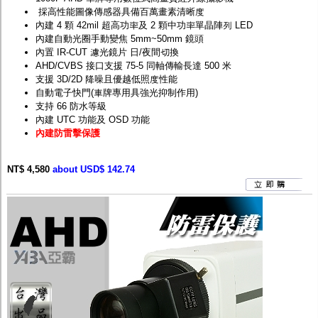
採高性能圖像傳感器具備百萬畫素清晰度
內建 4 顆 42mil 超高功率及 2 顆中功率單晶陣列 LED
內建自動光圈手動變焦 5mm~50mm 鏡頭
內置 IR-CUT 濾光鏡片 日/夜間切換
AHD/CVBS 接口支援 75-5 同軸傳輸長達 500 米
支援 3D/2D 降噪且優越低照度性能
自動電子快門(車牌專用具強光抑制作用)
支持 66 防水等級
內建 UTC 功能及 OSD 功能
內建防雷擊保護
NT$ 4,580
about USD$ 142.74