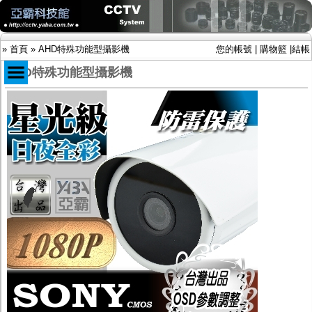
»
首頁
»
AHD特殊功能型攝影機
您的帳號
|
購物籃
|
結帳
AHD特殊功能型攝影機
商品目錄
限時促銷特惠專案
IP網路攝影機及錄放影機
AHD DVR數位錄放影機
AHD半球型(適用屋內)
AHD中小型紅外線攝影機(適用騎樓、室內外)
AHD防護罩型攝影機(適用屋外，紅外線照射
距離遠）
AHD特殊功能型攝影機
旋轉型攝影機.旋轉台
傳統高解析攝影機
鏡頭
投光設備
防護罩及支架
多路攝影機單軸傳輸