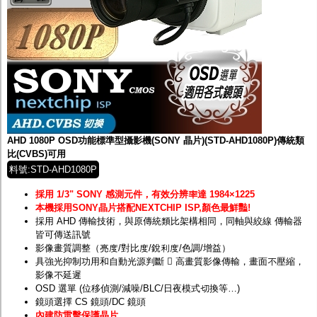
AHD 1080P OSD功能標準型攝影機(SONY 晶片)(STD-AHD1080P)傳統類
比(CVBS)可用
料號:STD-AHD1080P
採用 1/3" SONY 感測元件，有效分辨率達 1984×1225
本機採用SONY晶片搭配NEXTCHIP ISP,顏色最鮮豔!
採用 AHD 傳輸技術，與原傳統類比架構相同，同軸與絞線 傳輸器
皆可傳送訊號
影像畫質調整（亮度/對比度/銳利度/色調/增益）
具強光抑制功用和自動光源判斷  高畫質影像傳輸，畫面不壓縮，
影像不延遲
OSD 選單 (位移偵測/減噪/BLC/日夜模式切換等…)
鏡頭選擇 CS 鏡頭/DC 鏡頭
內建防雷擊保護晶片