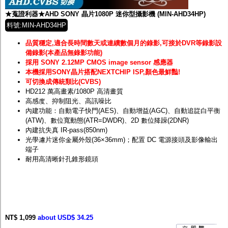
★蒐證利器★AHD SONY 晶片1080P 迷你型攝影機 (MIN-AHD34HP)
料號:MIN-AHD34HP
品質穩定,適合長時間數天或連續數個月的錄影,可接於DVR等錄影設
備錄影(本產品無錄影功能)
採用 SONY 2.12MP CMOS image sensor 感應器
本機採用SONY晶片搭配NEXTCHIP ISP,顏色最鮮豔!
可切換成傳統類比(CVBS)
HD212 萬高畫素/1080P 高清畫質
高感度、抑制阻光、高訊噪比
內建功能：自動電子快門(AES)、自動增益(AGC)、自動追踨白平衡
(ATW)、數位寬動態(ATR=DWDR)、2D 數位降躁(2DNR)
內建抗失真 IR-pass(850nm)
光學濾片迷你金屬外殼(36×36mm)；配置 DC 電源接頭及影像輸出
端子
耐用高清晰針孔錐形鏡頭
NT$ 1,099
about USD$ 34.25