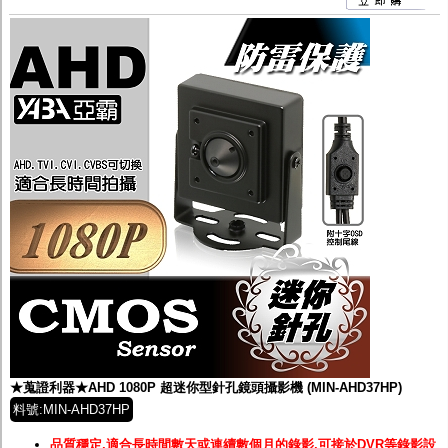
★蒐證利器★AHD 1080P 超迷你型針孔鏡頭攝影機 (MIN-AHD37HP)
料號:MIN-AHD37HP
品質穩定,適合長時間數天或連續數個月的錄影,可接於DVR等錄影設