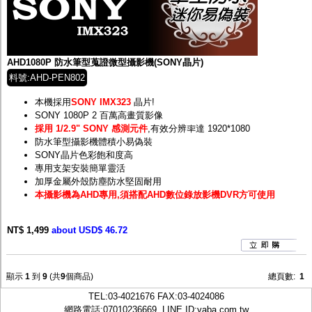
AHD1080P 防水筆型蒐證微型攝影機(SONY晶片)
料號:AHD-PEN802
本機採用
SONY IMX323
晶片!
SONY 1080P 2 百萬高畫質影像
採用 1/2.9" SONY 感測元件
,有效分辨率達 1920*1080
防水筆型攝影機體積小易偽裝
SONY晶片色彩飽和度高
專用支架安裝簡單靈活
加厚金屬外殼防塵防水堅固耐用
本攝影機為AHD專用,須搭配AHD數位錄放影機DVR方可使用
NT$ 1,499
about USD$ 46.72
顯示
1
到
9
(共
9
個商品)
總頁數:
1
TEL:
03-4021676
FAX:03-4024086
網路電話:07010236669, LINE ID:
yaba.com.tw