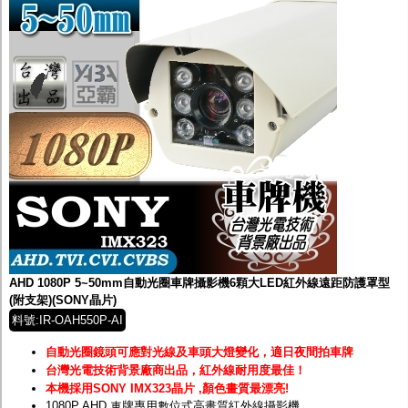
AHD 1080P 5~50mm自動光圈車牌攝影機6顆大LED紅外線遠距防護罩型
(附支架)(SONY晶片)
料號:IR-OAH550P-AI
自動光圈鏡頭可應對光線及車頭大燈變化，適日夜間拍車牌
台灣光電技術背景廠商出品，紅外線耐用度最佳！
本機採用SONY IMX323晶片 ,顏色畫質最漂亮!
1080P AHD 車牌專用數位式高畫質紅外線攝影機