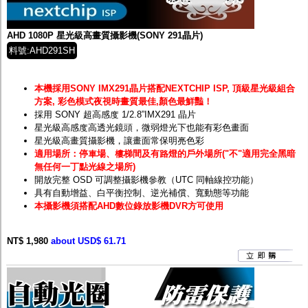
監聽器.麥克風
網路設備
視訊轉換設備
AHD 1080P 星光級高畫質攝影機(SONY 291晶片)
雙絞線傳輸器
料號:AHD291SH
雜訊改善器
分配放大器
網路線用水晶頭
本機採用SONY IMX291晶片搭配NEXTCHIP ISP, 頂級星光級組合
網路線
方案, 彩色模式夜視時畫質最佳,顏色最鮮豔！
懶人線.同軸線.花線
採用 SONY 超高感度 1/2.8”IMX291 晶片
線頭.插座.延長線.HDMI線
星光級高感度高透光鏡頭，微弱燈光下也能有彩色畫面
集線盒.防水盒.配線盒
星光級高畫質攝影機，讓畫面常保明亮色彩
變壓器.避雷器
適用場所：停車場、樓梯間及有路燈的戶外場所("不"適用完全黑暗
轉接頭
無任何一丁點光線之場所)
偽裝嚇阻假監視器. 警示防盜貼紙
開放完整 OSD 可調整攝影機參教（UTC 同軸線控功能）
行車紀錄器.車用插座配件
具有自動增益、白平衡控制、逆光補償、寬動態等功能
電腦工業機殼
本攝影機須搭配AHD數位錄放影機DVR方可使用
客訂商品
NT$ 1,980
about USD$ 61.71