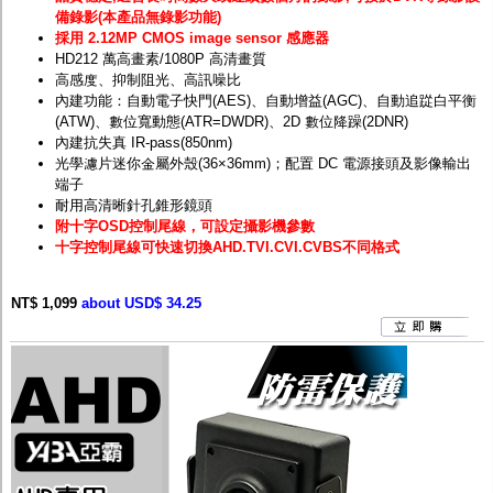
備錄影(本產品無錄影功能)
採用 2.12MP CMOS image sensor 感應器
HD212 萬高畫素/1080P 高清畫質
高感度、抑制阻光、高訊噪比
內建功能：自動電子快門(AES)、自動增益(AGC)、自動追踨白平衡
(ATW)、數位寬動態(ATR=DWDR)、2D 數位降躁(2DNR)
內建抗失真 IR-pass(850nm)
光學濾片迷你金屬外殼(36×36mm)；配置 DC 電源接頭及影像輸出
端子
耐用高清晰針孔錐形鏡頭
附十字OSD控制尾線，可設定攝影機參數
十字控制尾線可快速切換AHD.TVI.CVI.CVBS不同格式
NT$ 1,099
about USD$ 34.25