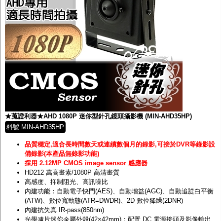
★蒐證利器★AHD 1080P 迷你型針孔鏡頭攝影機 (MIN-AHD35HP)
料號:MIN-AHD35HP
品質穩定,適合長時間數天或連續數個月的錄影,可接於DVR等錄影設
備錄影(本產品無錄影功能)
採用 2.12MP CMOS image sensor 感應器
HD212 萬高畫素/1080P 高清畫質
高感度、抑制阻光、高訊噪比
內建功能：自動電子快門(AES)、自動增益(AGC)、自動追踨白平衡
(ATW)、數位寬動態(ATR=DWDR)、2D 數位降躁(2DNR)
內建抗失真 IR-pass(850nm)
光學濾片迷你金屬外殼(42×42mm)；配置 DC 電源接頭及影像輸出