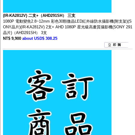
監聽器.麥克風
網路設備
視訊轉換設備
(IR-KA2812V) 二支+（AHD291SH） 三支
雙絞線傳輸器
1080P 電動變焦2.8~12mm 彩色30顆微晶LED紅外線防水攝影機(附支架)(S
雜訊改善器
ONY晶片)(IR-KA2812V) 2支+ AHD 1080P 星光級高畫質攝影機(SONY 291
分配放大器
晶片)（AHD291SH） 3支
網路線用水晶頭
NT$ 9,900
about USD$ 308.25
網路線
懶人線.同軸線.花線
線頭.插座.延長線.HDMI線
集線盒.防水盒.配線盒
變壓器.避雷器
轉接頭
偽裝嚇阻假監視器. 警示防盜貼紙
行車紀錄器.車用插座配件
電腦工業機殼
客訂商品