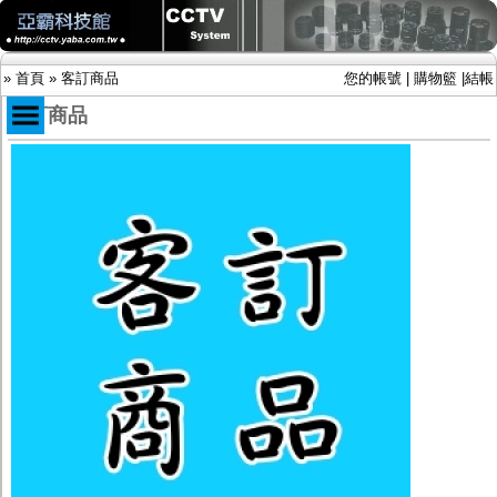
»
首頁
»
客訂商品
您的帳號
|
購物籃
|
結帳
客訂商品
商品目錄
限時促銷特惠專案
IP網路攝影機及錄放影機
AHD DVR數位錄放影機
AHD半球型(適用屋內)
AHD中小型紅外線攝影機(適用騎樓、室內外)
AHD防護罩型攝影機(適用屋外，紅外線照射
距離遠）
AHD特殊功能型攝影機
旋轉型攝影機.旋轉台
傳統高解析攝影機
鏡頭
投光設備
防護罩及支架
多路攝影機單軸傳輸