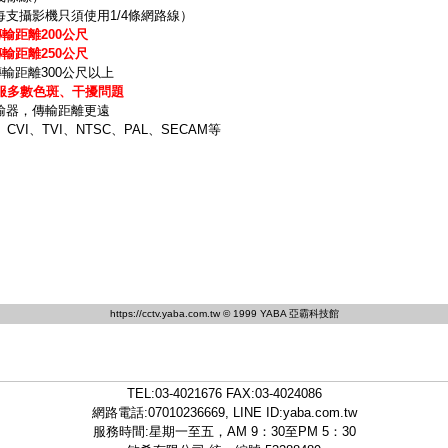
支攝影機只須使用1/4條網路線）
傳輸距離200公尺
傳輸距離250公尺
傳輸距離300公尺以上
服多數色斑、干擾問題
輸器，傳輸距離更遠
VI、TVI、NTSC、PAL、SECAM等
https://cctv.yaba.com.tw
© 1999 YABA 亞霸科技館
TEL:
03-4021676
FAX:03-4024086
網路電話:07010236669, LINE ID:
yaba.com.tw
服務時間:星期一至五，AM 9：30至PM 5：30