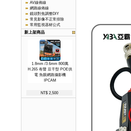
AV線佈線
網路線佈線
鏡頭對焦調整DIY
常見影像不正常排除
常用監視器材公式
新上架商品
1.8mm /3.6mm 800萬
H.265 有聲 豆干型 POE供
電 魚眼網路攝影機
IPCAM
NT$ 2,500