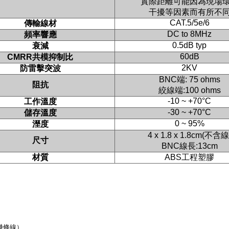
實際距離可能因為現場
干擾等因素而有所不
CAT.5/5e/6
傳輸線材
DC to 8MHz
頻率響應
0.5dB typ
衰減
60dB
CMRR
共模抑制比
2KV
防雷擊突波
BNC
端
: 75 ohms
阻抗
絞線端
:100 ohms
-10 ~ +70°C
工作溫度
-30 ~ +70°C
儲存溫度
0 ~ 95%
溼度
4 x 1.8 x 1.8cm(
不含線
尺寸
BNC
線長
:13cm
材質
ABS
工程塑膠
幾條線）