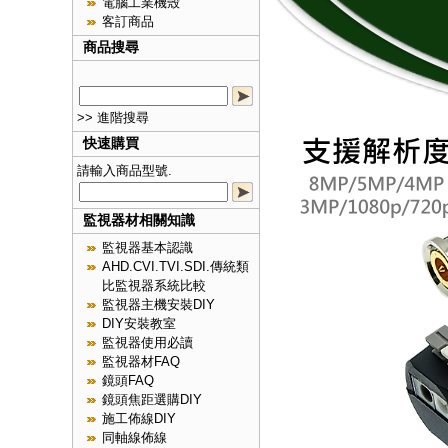
電腦工業機殼
客訂商品
商品搜尋
>> 進階搜尋
快速購買
請輸入商品型號.
監視器材相關知識
監視器基本認識
AHD.CVI.TVI.SDI.傳統類
比監視器系統比較
監視器主機安裝DIY
DIY安裝教室
監視器使用必讀
監視器材FAQ
鏡頭FAQ
鏡頭焦距選購DIY
施工佈線DIY
同軸線佈線