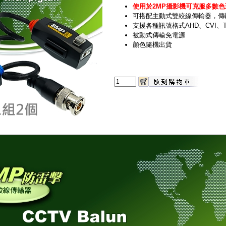
使用於2MP攝影機可克服多數
可搭配主動式雙絞線傳輸器，傳
支援各種訊號格式AHD、CVI、TV
被動式傳輸免電源
顏色隨機出貨