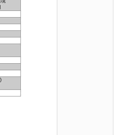
環境
同
)