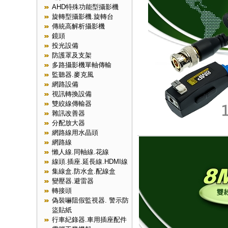
AHD特殊功能型攝影機
旋轉型攝影機.旋轉台
傳統高解析攝影機
鏡頭
投光設備
防護罩及支架
多路攝影機單軸傳輸
監聽器.麥克風
網路設備
視訊轉換設備
雙絞線傳輸器
雜訊改善器
分配放大器
網路線用水晶頭
網路線
懶人線.同軸線.花線
線頭.插座.延長線.HDMI線
集線盒.防水盒.配線盒
變壓器.避雷器
轉接頭
偽裝嚇阻假監視器. 警示防
盜貼紙
行車紀錄器.車用插座配件