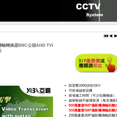
輸轉換器BNC公頭AHD TVI
)
防雷擊2000伏特/2KV
可節省線材花費
節省施工時間（可少拉幾條線）
線材較細不破壞裝潢（每支攝影機
800萬畫素8MP攝影機傳輸距離2
500萬畫素5MP攝影機傳輸距離2
200萬畫素2MP攝影機傳輸距離