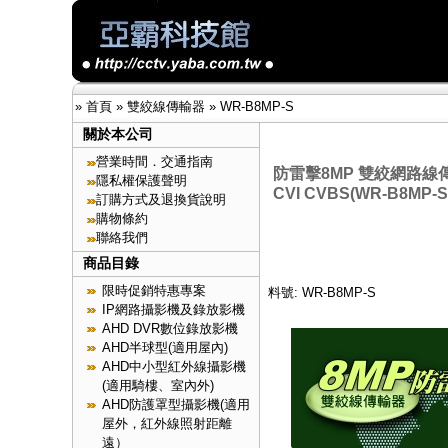
»
首頁
»
雙絞線傳輸器
»
WR-B8MP-S
關於本公司
營業時間．交通指南
防雷擊8MP 雙絞網路線傳
隱私權保護聲明
CVI CVBS(WR-B8MP-S
訂購方式及退換貨說明
購物條約
聯絡我們
商品目錄
限時促銷特惠專案
料號: WR-B8MP-S
IP網路攝影機及錄放影機
AHD DVR數位錄放影機
AHD半球型(適用屋內)
AHD中小型紅外線攝影機
(適用騎樓、室內外)
AHD防護罩型攝影機(適用
屋外，紅外線照射距離
遠）