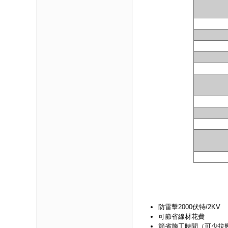
防雷擊2000伏特/2KV
可節省線材花費
節省施工時間（可少拉