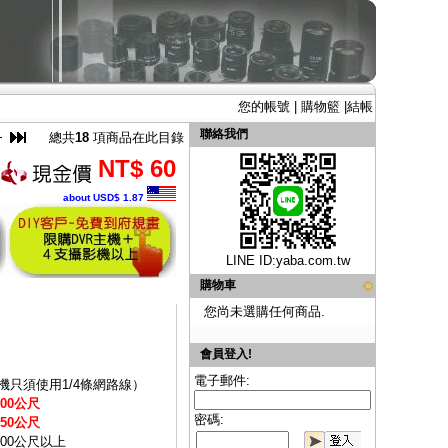
您的帳號
|
購物籃
|
結帳
聯絡我們
總共
18
項商品在此目錄
NT$ 60
about USD$ 1.87
LINE ID:
yaba.com.tw
購物車
您尚未選購任何商品.
會員登入!
電子郵件:
只須使用1/4條網路線）
00公尺
密碼:
50公尺
300公尺以上