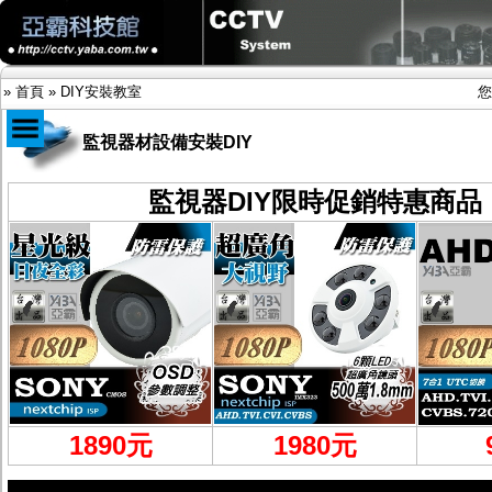
»
首頁
»
DIY安裝教室
您
監視器材設備安裝DIY
商品目錄
監視器DIY限時促銷特惠商品
限時促銷特惠專案
IP網路攝影機及錄放影機
AHD DVR數位錄放影機
AHD半球型(適用屋內)
AHD中小型紅外線攝影機(適用騎樓、室內外)
AHD防護罩型攝影機(適用屋外，紅外線照射
距離遠）
AHD特殊功能型攝影機
旋轉型攝影機.旋轉台
傳統高解析攝影機
鏡頭
投光設備
1890元
1980
元
防護罩及支架
多路攝影機單軸傳輸