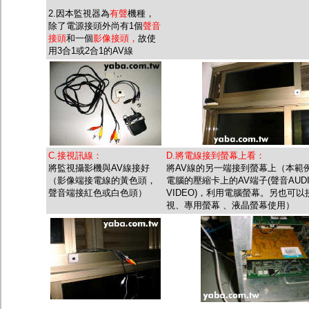
2.因本監視器為
有聲
機種，
除了電源接頭外尚有1個
聲音
接頭
和一個
影像接頭，
故使
用3合1或2合1的AV線
C.接視訊線：
D.將電線接到螢幕上看：
將監視攝影機與AV線接好
將AV線的另一端接到螢幕上（本範
（影像端接電線的黃色頭，
電腦的壓縮卡上的AV端子(聲音AUD
聲音端接紅色或白色頭）
VIDEO)，利用電腦螢幕。另也可以
視、專用螢幕 、液晶螢幕使用）