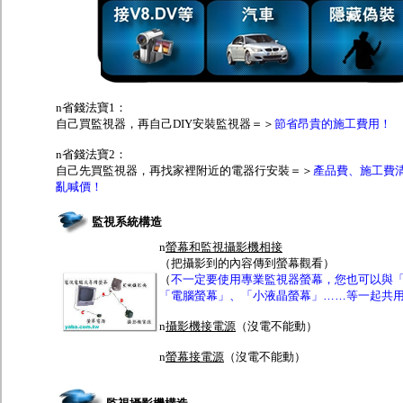
n
省錢法寶1：
自己買監視器，再自己DIY安裝監視器＝＞
節省昂貴的施工費用！
n
省錢法寶2：
自己先買監視器，再找家裡附近的電器行安裝＝＞
產品費、施工費
亂喊價！
監視系統構造
n
螢幕和監視攝影機相接
（把攝影到的內容傳到螢幕觀看）
（
不一定要使用專業監視器螢幕，您也可以與
「電腦螢幕」、「小液晶螢幕」……等一起共
n
攝影機接電源
（
沒電不能動）
n
螢幕接電源
（沒電不能動）