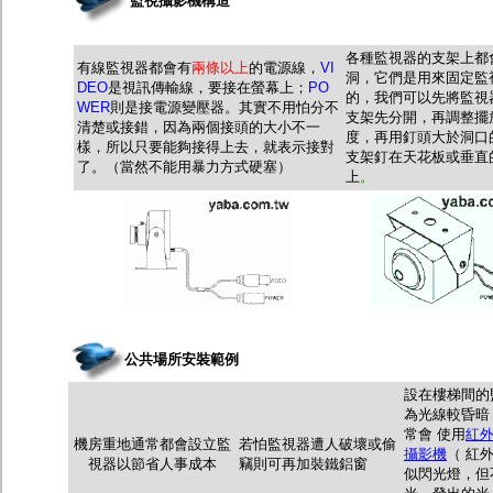
監視攝影機構造
各種監視器的支架上都
有線監視器都會有
兩條以上
的電源線，
VI
洞，它們是用來固定監
DEO
是視訊傳輸線，要接在螢幕上
；
PO
的，我們可以先將監視
WER
則是接電源變壓器。其實不用怕分不
支架先分開，再調整擺
清楚或接錯，因為兩個接頭的大小不一
度，再用釘頭大於洞口
樣，所以只要能夠接得上去，就表示接對
支架釘在天花板或垂直
了。（當然不能用暴力方式硬塞）
上
。
公共場所安裝範例
設在樓梯間的
為光線較昏暗
常會 使用
紅
機房重地通常都會設立監
若怕監視器遭人破壞或偷
攝影機
（ 紅
視器以節省人事成本
竊則可再加裝鐵鋁窗
似閃光燈，但