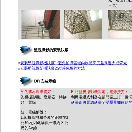
光，發出的光
不見）
監視攝影的安裝訣竅
n
安裝監視攝影機訣竅1:避免拍攝區域內物體亮度差異過大或背光
n
安裝監視攝影機訣竅2:改善色飄的方法
DIY安裝示範
A.先將材料準備好：
B.將監視攝影機固定，電源接妥：
監視攝影機、變壓器、轉接
利用電鑽或利器在鋁門窗上打一個
頭、電線
延長線將電源延長至變壓器插得到
註．電線解說：
1.因攝影機和螢幕的距離在3
公尺內,因此購買一條約 3 公
尺的AV線