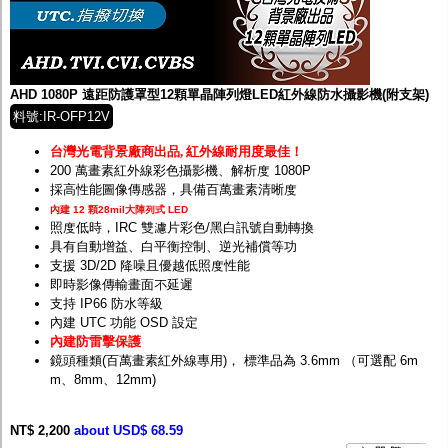
監聽器.麥克風
網路設備
視訊轉換設備
雙絞線傳輸器
雜訊改善器
AHD 1080P 遠距防護罩型12顆單晶陣列燈LED紅外線防水攝影機(附支架)
分配放大器
料號:IR-OFP12V
網路線用水晶頭
網路線
台灣光電背景廠商出品
,
紅外線耐用度最佳！
懶人線.同軸線.花線
200 萬畫素紅外線彩色攝影機、解析度 1080P
線頭.插座.延長線.HDMI線
採高性能圖像傳感器，具備百萬畫素清晰度
集線盒.防水盒.配線盒
內建 12 顆28mil大陣列式 LED
變壓器.避雷器
照度低時，IRC 雙濾片彩色/黑白訊號自動轉換
轉接頭
具有自動增益、白平衡控制、逆光補償等功
偽裝嚇阻假監視器. 警示防盜貼紙
支援 3D/2D 降噪且優越低照度性能
行車紀錄器.車用插座配件
即時影像傳輸畫面不延遲
電腦工業機殼
支持 IP66 防水等級
客訂商品
內建 UTC 功能 OSD 設定
內建防雷擊保護
鏡頭種類(百萬畫素紅外線專用)， 標準品為 3.6mm （可選配 6m
m、8mm、12mm)
NT$ 2,200
about USD$ 68.59