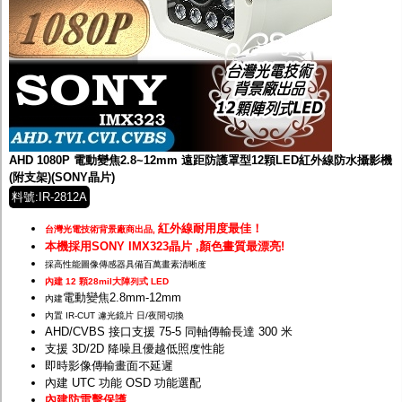
AHD 1080P 電動變焦2.8~12mm 遠距防護罩型12顆LED紅外線防水攝影機
(附支架)(SONY晶片)
料號:IR-2812A
紅外線耐用度最佳！
台灣光電技術背景廠商出品,
本機採用SONY IMX323晶片 ,顏色畫質最漂亮!
採高性能圖像傳感器具備百萬畫素清晰度
內建 12 顆28mil大陣列式 LED
電動變焦2.8mm-12mm
內建
內置 IR-CUT 濾光鏡片 日/夜間切換
AHD/CVBS 接口支援 75-5 同軸傳輸長達 300 米
支援 3D/2D 降噪且優越低照度性能
即時影像傳輸畫面不延遲
內建 UTC 功能 OSD 功能選配
內建防雷擊保護