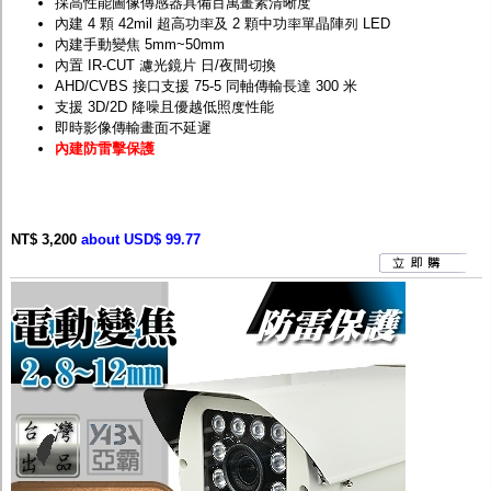
採高性能圖像傳感器具備百萬畫素清晰度
內建 4 顆 42mil 超高功率及 2 顆中功率單晶陣列 LED
內建手動變焦 5mm~50mm
內置 IR-CUT 濾光鏡片 日/夜間切換
AHD/CVBS 接口支援 75-5 同軸傳輸長達 300 米
支援 3D/2D 降噪且優越低照度性能
即時影像傳輸畫面不延遲
內建防雷擊保護
NT$ 3,200
about USD$ 99.77