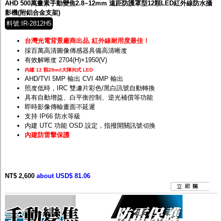
AHD 500萬畫素手動變焦2.8~12mm 遠距防護罩型12顆LED紅外線防水攝
影機(附鋁合金支架)
料號:IR-2812H5
台灣光電背景廠商出品
紅外線耐用度最佳！
,
採百萬高清圖像傳感器具備高清晰度
有效解晰度 2704(H)×1950(V)
內建 12 顆28mil大陣列式 LED
AHD/TVI 5MP 輸出 CVI 4MP 輸出
照度低時，IRC 雙濾片彩色/黑白訊號自動轉換
具有自動增益、白平衡控制、逆光補償等功能
即時影像傳輸畫面不延遲
支持 IP66 防水等級
內建 UTC 功能 OSD 設定，指撥開關訊號切換
內建防雷擊保護
NT$ 2,600
about USD$ 81.06