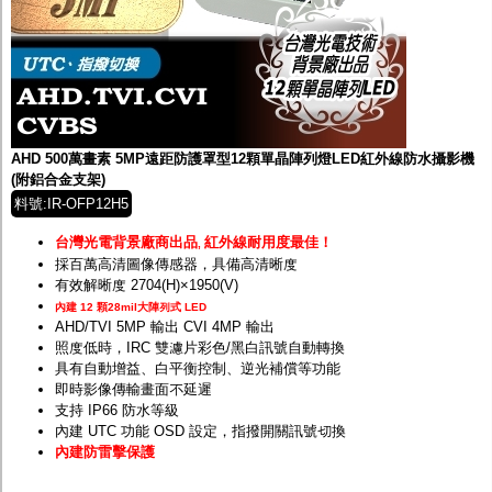
AHD 500萬畫素 5MP遠距防護罩型12顆單晶陣列燈LED紅外線防水攝影機
(附鋁合金支架)
料號:IR-OFP12H5
台灣光電背景廠商出品
紅外線耐用度最佳！
,
採百萬高清圖像傳感器，具備高清晰度
有效解晰度 2704(H)×1950(V)
內建 12 顆28mil大陣列式 LED
AHD/TVI 5MP 輸出 CVI 4MP 輸出
照度低時，IRC 雙濾片彩色/黑白訊號自動轉換
具有自動增益、白平衡控制、逆光補償等功能
即時影像傳輸畫面不延遲
支持 IP66 防水等級
內建 UTC 功能 OSD 設定，指撥開關訊號切換
內建防雷擊保護