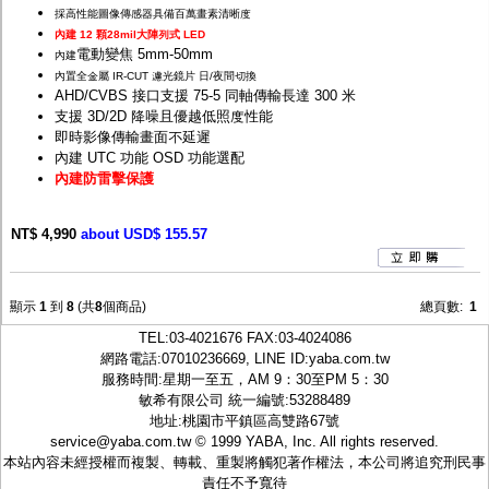
採高性能圖像傳感器具備百萬畫素清晰度
內建 12 顆28mil大陣列式 LED
電動變焦 5mm-50mm
內建
內置全金屬 IR-CUT 濾光鏡片 日/夜間切換
AHD/CVBS 接口支援 75-5 同軸傳輸長達 300 米
支援 3D/2D 降噪且優越低照度性能
即時影像傳輸畫面不延遲
內建 UTC 功能 OSD 功能選配
內建防雷擊保護
NT$ 4,990
about USD$ 155.57
顯示
1
到
8
(共
8
個商品)
總頁數:
1
TEL:
03-4021676
FAX:03-4024086
網路電話:07010236669, LINE ID:
yaba.com.tw
服務時間:星期一至五，AM 9：30至PM 5：30
敏希有限公司 統一編號:53288489
地址:桃園市平鎮區高雙路67號
service@yaba.com.tw
© 1999
YABA
, Inc. All rights reserved.
本站內容未經授權而複製、轉載、重製將觸犯著作權法，本公司將追究刑民事
責任不予寬待