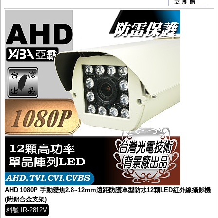
AHD 1080P 手動變焦2.8~12mm遠距防護罩型防水12顆LED紅外線攝影機
(附鋁合金支架)
料號:IR-2812V