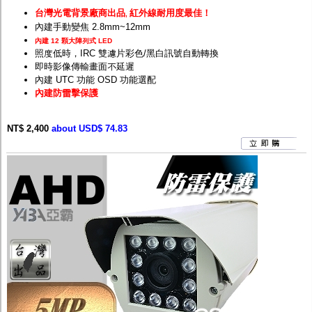
台灣光電背景廠商出品
紅外線耐用度最佳！
,
內建手動變焦 2.8mm~12mm
內建 12 顆大陣列式 LED
照度低時，IRC 雙濾片彩色/黑白訊號自動轉換
即時影像傳輸畫面不延遲
內建 UTC 功能 OSD 功能選配
內建防雷擊保護
NT$ 2,400
about USD$ 74.83