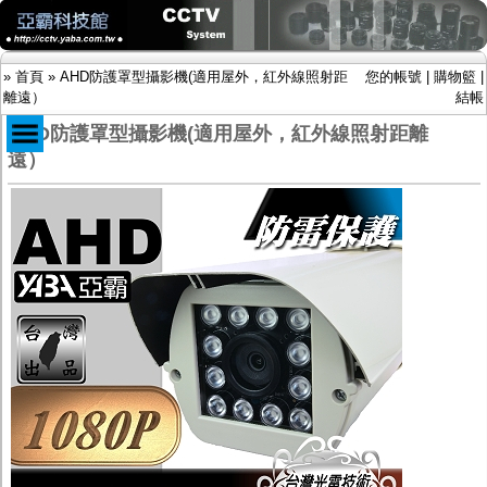
»
首頁
»
AHD防護罩型攝影機(適用屋外，紅外線照射距
您的帳號
|
購物籃
|
離遠）
結帳
AHD防護罩型攝影機(適用屋外，紅外線照射距離
遠）
商品目錄
限時促銷特惠專案
IP網路攝影機及錄放影機
AHD DVR數位錄放影機
AHD半球型(適用屋內)
AHD中小型紅外線攝影機(適用騎樓、室內外)
AHD防護罩型攝影機(適用屋外，紅外線照射
距離遠）
AHD特殊功能型攝影機
旋轉型攝影機.旋轉台
傳統高解析攝影機
鏡頭
投光設備
防護罩及支架
多路攝影機單軸傳輸