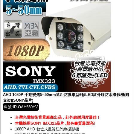
AHD 1080P 手動變焦5~50mm遠距防護罩型6顆LED紅外線防水攝影機(附
支架)(SONY晶片)
料號:IR-OAH550HV
台灣光電技術背景廠商出品，紅外線耐用度最佳！
本機採用SONY IMX323晶片 ,顏色畫質最漂亮!
1080P AHD 數位式畫質紅外線攝影機