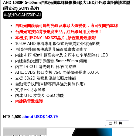
AHD 1080P 5~50mm自動光圈車牌攝影機6顆大LED紅外線遠距防護罩型
(附支架)(SONY晶片)
料號:IR-OAH550P-AI
自動光圈鏡頭可應對光線及車頭大燈變化，適日夜間拍車牌
台灣光電技術背景廠商出品，紅外線耐用度最佳！
本機採用SONY IMX323晶片 ,顏色畫質最漂亮!
1080P AHD 車牌專用數位式高畫質紅外線攝影機
採高性能圖像傳感器具備百萬畫素清晰度
內建 4 顆 42mil 超高功率及 2 顆中功率單晶陣列 LED
內建自動光圈手動變焦 5mm~50mm 鏡頭
內置 IR-CUT 濾光鏡片 日/夜間切換
AHD/CVBS 接口支援 75-5 同軸傳輸長達 500 米
支援 3D/2D 降噪且優越低照度性能
自動電子快門(車牌專用具強光抑制作用)
支持 66 防水等級
內建 UTC 功能及 OSD 功能
內建防雷擊保護
NT$ 4,580
about USD$ 142.79