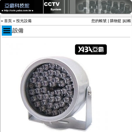
»
首頁
»
投光設備
您的帳號
|
購物籃
|
結帳
投光設備
商品目錄
限時促銷特惠專案
IP網路攝影機及錄放影機
AHD DVR數位錄放影機
AHD半球型(適用屋內)
AHD中小型紅外線攝影機(適用騎樓、室內外)
AHD防護罩型攝影機(適用屋外，紅外線照射
距離遠）
AHD特殊功能型攝影機
旋轉型攝影機.旋轉台
傳統高解析攝影機
鏡頭
投光設備
防護罩及支架
多路攝影機單軸傳輸