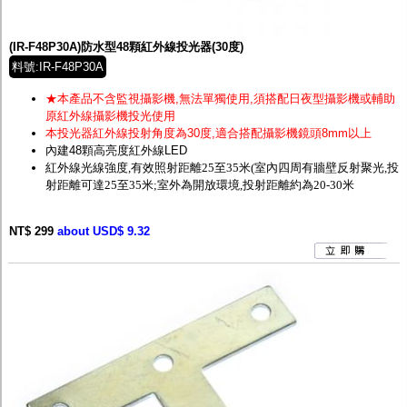
監聽器.麥克風
網路設備
視訊轉換設備
(IR-F48P30A)防水型48顆紅外線投光器(30度)
雙絞線傳輸器
料號:IR-F48P30A
雜訊改善器
分配放大器
★本產品不含監視攝影機,無法單獨使用,須搭配日夜型攝影機或輔助
網路線用水晶頭
原紅外線攝影機投光使用
網路線
本投光器紅外線投射角度為30度,適合搭配攝影機鏡頭
8mm以上
懶人線.同軸線.花線
內建48顆高亮度紅外線LED
線頭.插座.延長線.HDMI線
紅外線光線強度,有效照射距離25至35米
(室內四周有牆壁反射聚光,投
集線盒.防水盒.配線盒
射距離可達2
5至35米;
室外為開放環境,投射距離約為20-30米
變壓器.避雷器
轉接頭
NT$ 299
偽裝嚇阻假監視器. 警示防盜貼紙
about USD$ 9.32
行車紀錄器.車用插座配件
電腦工業機殼
客訂商品