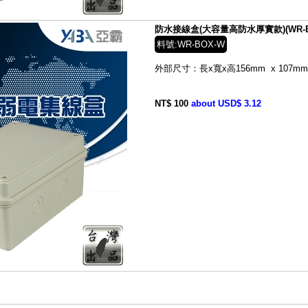
防水接線盒(大容量高防水厚實款)(WR-B
料號:WR-BOX-W
外部尺寸：長x寬x高156mm x 107mm 
NT$ 100
about USD$ 3.12