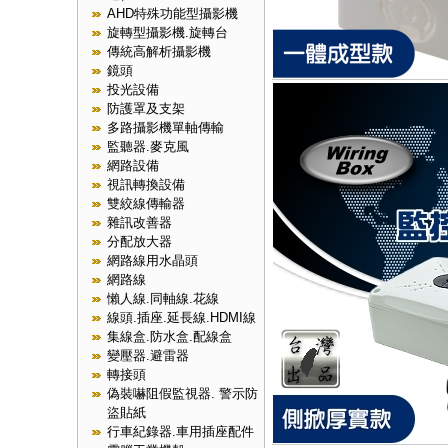
AHD特殊功能型攝影機
旋轉型攝影機.旋轉台
傳統高解析攝影機
鏡頭
投光設備
防護罩及支架
多路攝影機單軸傳輸
監聽器.麥克風
網路設備
視訊轉換設備
雙絞線傳輸器
雜訊改善器
分配放大器
網路線用水晶頭
網路線
懶人線.同軸線.花線
線頭.插座.延長線.HDMI線
集線盒.防水盒.配線盒
變壓器.避雷器
轉接頭
偽裝嚇阻假監視器. 警示防
盜貼紙
行車紀錄器.車用插座配件