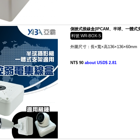
側掀式接線盒(IPCAM、半球、一體式支架
料號:WR-BOX-S
外圍尺寸：長×寬×高136×136×60mm
NT$ 90
about USD$ 2.81