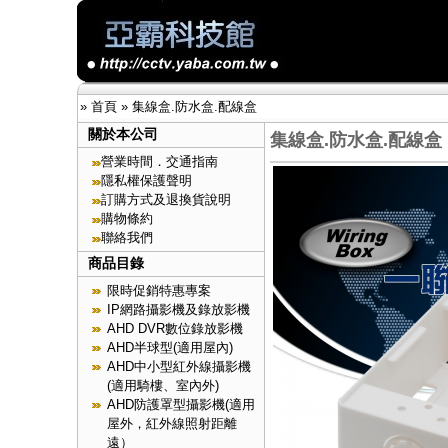
»
首頁
»
集線盒.防水盒.配線盒
關於本公司
集線盒.防水盒.配線盒
營業時間．交通指南
隱私權保護聲明
訂購方式及退換貨說明
購物條約
聯絡我們
商品目錄
限時促銷特惠專案
IP網路攝影機及錄放影機
AHD DVR數位錄放影機
AHD半球型(適用屋內)
AHD中小型紅外線攝影機
(適用騎樓、室內外)
AHD防護罩型攝影機(適用
屋外，紅外線照射距離
遠）