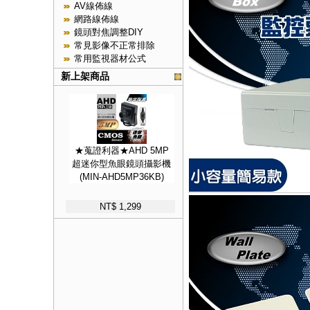
AV線佈線
網路線佈線
鏡頭對焦調整DIY
常見影像不正常排除
常用監視器材公式
新上架商品
★蒐證利器★AHD 5MP
超迷你型魚眼鏡頭攝影機
(MIN-AHD5MP36KB)
NT$ 1,299