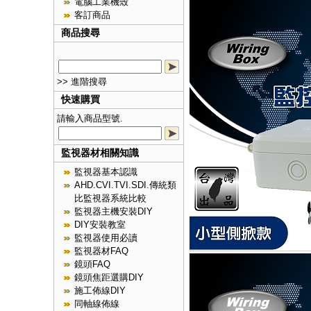
電腦工業機殼
客訂商品
商品搜尋
>> 進階搜尋
快速購買
請輸入商品型號.
監視器材相關知識
監視器基本認識
AHD.CVI.TVI.SDI.傳統類
比監視器系統比較
監視器主機安裝DIY
DIY安裝教室
監視器使用必讀
監視器材FAQ
鏡頭FAQ
鏡頭焦距選購DIY
施工佈線DIY
同軸線佈線