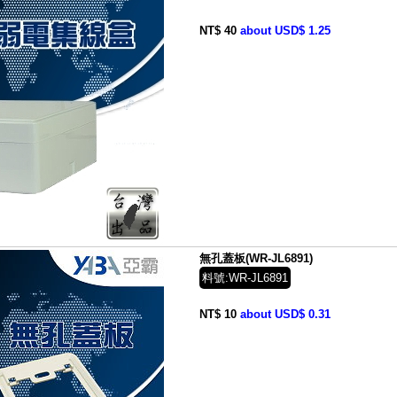
NT$ 40
about USD$ 1.25
無孔蓋板(WR-JL6891)
料號:WR-JL6891
NT$ 10
about USD$ 0.31