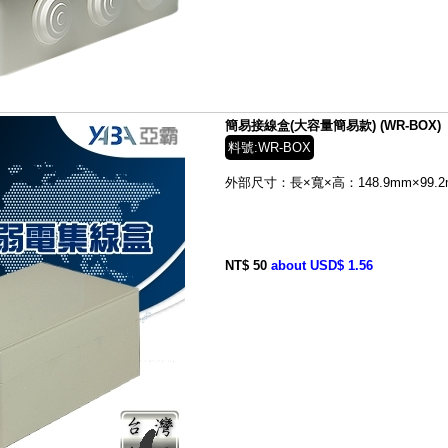
簡易接線盒(大容量簡易款) (WR-BOX)
料號:WR-BOX
外部尺寸：
長×寬×高：148.9mm×99.2
NT$ 50
about USD$ 1.56