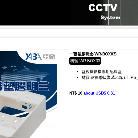
一聯塑膠明盒(WR-BOX03)
料號:WR-BOX03
監視攝影機專用配線盒
材質:耐衝擊級聚苯乙烯 ( HIPS 
NT$ 10
about USD$ 0.31