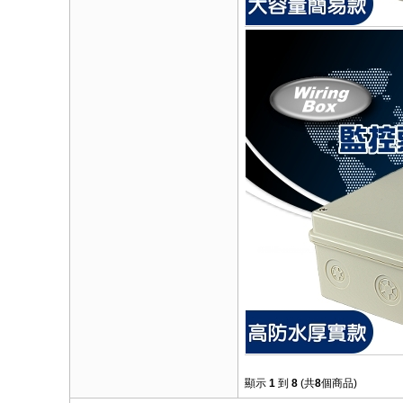
顯示
1
到
8
(共
8
個商品)