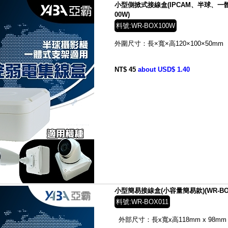
小型側掀式接線盒(IPCAM、半球、一體
00W)
料號:WR-BOX100W
外圍尺寸：長×寬×高
120×100×50
mm
NT$ 45
about USD$ 1.40
小型簡易接線盒(小容量簡易款)(WR-BOX
料號:WR-BOX011
外部尺寸：長x寬x高
118mm x 98mm