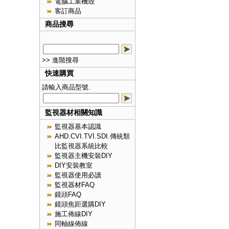
電腦工業機殼
客訂商品
商品搜尋
>> 進階搜尋
快速購買
請輸入商品型號.
監視器材相關知識
監視器基本認識
AHD.CVI.TVI.SDI.傳統類
比監視器系統比較
監視器主機安裝DIY
DIY安裝教室
監視器使用必讀
監視器材FAQ
鏡頭FAQ
鏡頭焦距選購DIY
施工佈線DIY
同軸線佈線