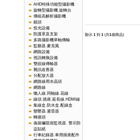
AHD特殊功能型攝影機
旋轉型攝影機.旋轉台
傳統高解析攝影機
鏡頭
投光設備
防護罩及支架
顯示
1
到
1
(共
1
個商品)
多路攝影機單軸傳輸
監聽器.麥克風
網路設備
視訊轉換設備
雙絞線傳輸器
雜訊改善器
分配放大器
網路線用水晶頭
網路線
懶人線.同軸線.花線
線頭.插座.延長線.HDMI線
集線盒.防水盒.配線盒
變壓器.避雷器
轉接頭
偽裝嚇阻假監視器. 警示防
盜貼紙
行車紀錄器.車用插座配件