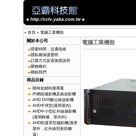
»
首頁
»
電腦工業機殼
關於本公司
電腦工業機殼
營業時間．交通指南
隱私權保護聲明
訂購方式及退換貨說明
購物條約
聯絡我們
商品目錄
限時促銷特惠專案
IP網路攝影機及錄放影機
AHD DVR數位錄放影機
AHD半球型(適用屋內)
AHD中小型紅外線攝影機
(適用騎樓、室內外)
AHD防護罩型攝影機(適用
屋外，紅外線照射距離
遠）