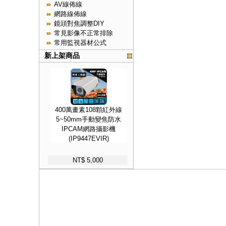
AV線佈線
網路線佈線
鏡頭對焦調整DIY
常見影像不正常排除
常用監視器材公式
新上架商品
400萬畫素108顆紅外線
5~50mm手動變焦防水
IPCAM網路攝影機
(IP9447EVIR)
NT$ 5,000