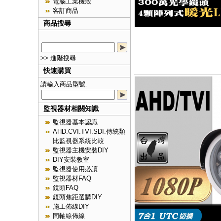
電腦工業機殼
客訂商品
商品搜尋
>> 進階搜尋
快速購買
請輸入商品型號.
監視器材相關知識
監視器基本認識
AHD.CVI.TVI.SDI.傳統類
比監視器系統比較
監視器主機安裝DIY
DIY安裝教室
監視器使用必讀
監視器材FAQ
鏡頭FAQ
鏡頭焦距選購DIY
施工佈線DIY
同軸線佈線