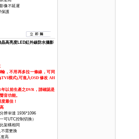
影像不延遲
擊保護
18顆微晶高亮度LED紅外線防水攝影
遺
傳輸，不用再多拉一條線，可同
I模式),可進入OSD 修改 AH
21年以前生產之DVR，請確認是
聲音功能。
用度最佳！
高
分辨率達 1936*1096
H)四合一可UTC控制切換）
類比架構相同
,不需更換
原度高