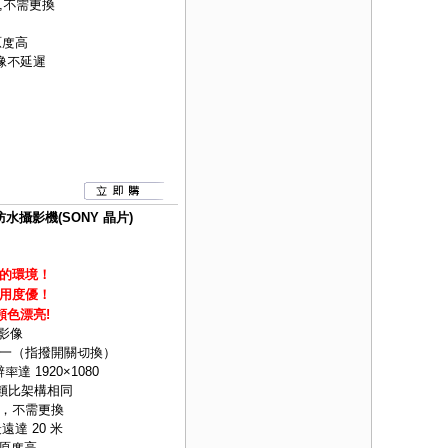
,不需更換
原度高
像不延遲
防水攝影機(SONY 晶片)
的環境
！
用度優！
頻色漂亮!
質影像
H)四合一（指撥開關切換）
率達 1920×1080
統類比架構相同
，不需更換
遠達 20 米
還原度高