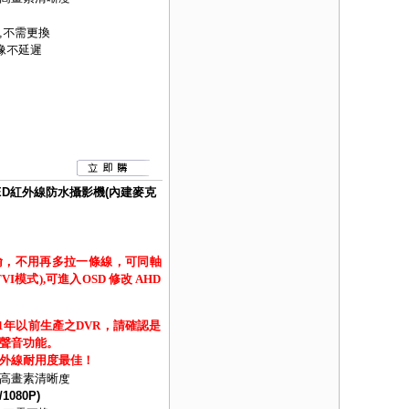
,不需更換
像不延遲
燈LED紅外線防水攝影機(內建麥克
，不用再多拉一條線，可同軸
模式),可進入OSD 修改 AHD
21年以前生產之DVR，請確認是
聲音功能。
外線耐用度最佳！
高畫素清晰度
1080P)