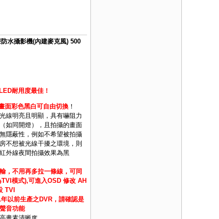
聲防水攝影機(內建麥克風) 500
LED耐用度最佳！
間畫面彩色黑白可自由切換
！
光線明亮且明顯，具有嚇阻力
（如同開燈），且拍攝的畫面
無隱蔽性，例如不希望被拍攝
房不想被光線干擾之環境，則
紅外線夜間拍攝效果為黑
輸，不用再多拉一條線，可同
I模式),可進入OSD 修改 AH
設 TVI
1年以前生產之DVR，請確認是
聲音功能
高畫素清晰度