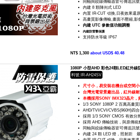
同軸與絞線傳輸器皆可傳送訊號
內建 8 顆陣列式 LED
內置 IR-CUT 切換,日夜效果還
高畫質影像傳輸,畫面不壓縮,影
內建 UTC 參數值功能調整
內建防雷擊保護
支持防水等級 IP67
NT$ 1,300
about USD$ 40.48
1080P 小型AHD 彩色24顆LED紅外線
料號:IR-AH24SV
尺寸小，易安裝在機台或空間小
台灣光電背景廠出品，紅外線耐
本機採用SONY IMX323晶片
，
1/3 SONY 1080P 2 百萬高畫
AHD/TVI/CVI/CVBS(960
採用 1/3 SONY CMOS 有效分辨
採用 AHD 傳輸技術，與原傳
同軸與絞線傳輸器皆可傳送訊號
內建 24 顆 LED 燈，照射距離最
內置 IR-CUT 切換，日夜效果