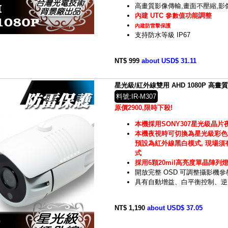
高畫質影像傳輸,畫面不壓縮,影
內建 UTC 參數值功能調整
內建防雷擊保護
支持防水等級 IP67
NT$ 999
about USD$ 31.11
星光級/紅外線雙用 AHD 1080P 高畫質
料號:IR-M307
原價2900,限時下殺!
本機採用SONY307星光級晶片
本機夜視時可切換為星光級彩色
預設為紅外線黑白模式, 現場
式
採用6顆20mil高亮度單晶陣列
開放完整 OSD 可調整攝影機參
具有自動增益、白平衡控制、逆
NT$ 1,190
about USD$ 37.05