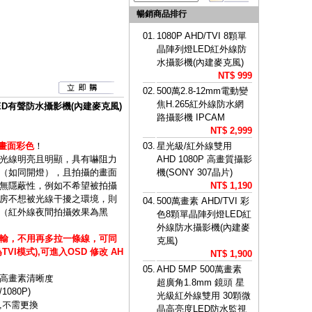
暢銷商品排行
01.
1080P AHD/TVI 8顆單
晶陣列燈LED紅外線防
水攝影機(內建麥克風)
NT$ 999
02.
500萬2.8-12mm電動變
焦H.265紅外線防水網
燈LED有聲防水攝影機(內建麥克風)
路攝影機 IPCAM
NT$ 2,999
間畫面彩色
！
03.
星光級/紅外線雙用
光線明亮且明顯，具有嚇阻力
AHD 1080P 高畫質攝影
（如同開燈），且拍攝的畫面
機(SONY 307晶片)
無隱蔽性，例如不希望被拍攝
NT$ 1,190
房不想被光線干擾之環境，則
04.
500萬畫素 AHD/TVI 彩
（紅外線夜間拍攝效果為黑
色8顆單晶陣列燈LED紅
外線防水攝影機(內建麥
輸，不用再多拉一條線，可同
克風)
I模式),可進入OSD 修改 AH
NT$ 1,900
05.
AHD 5MP 500萬畫素
高畫素清晰度
超廣角1.8mm 鏡頭 星
1080P)
光級紅外線雙用 30顆微
,不需更換
晶高亮度LED防水監視