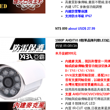
高畫質影像傳輸,畫面不壓縮,影
內建 UTC 參數值功能調整
內建防雷擊保護
支持防水等級 IP67
NT$ 899
about USD$ 27.99
1080P AHD/TVI 8顆單晶陣列燈L
料號:IR-08V3A
本月促銷999元
內建麥克風，視訊和聲音一同
軸或絞線傳輸(聲音功能須切換為TV
D / TVI / CVI / CVBS
DVR須支援同軸音頻，搭配20
否有支援同軸音頻，以確保支援
台灣光電技術背景廠商出品，紅
採用高性能圖像傳感器具備百萬
支援 AHD/TVI/CVI/CVBS(720P/
同軸與絞線傳輸器皆可傳送訊號
內建 8 顆陣列式 LED
內置 IR-CUT 切換,日夜效果還