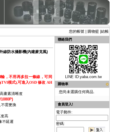
您的帳號
|
購物籃
|
結帳
聯絡我們
ED紅外線防水攝影機(內建麥克風)
傳輸，不用再多拉一條線，可同
LINE ID:
yaba.com.tw
I模式),可進入OSD 修改 AH
購物車
您尚未選購任何商品.
高畫素清晰度
1080P)
會員登入!
,不需更換
電子郵件:
原度高
像不延遲
密碼: