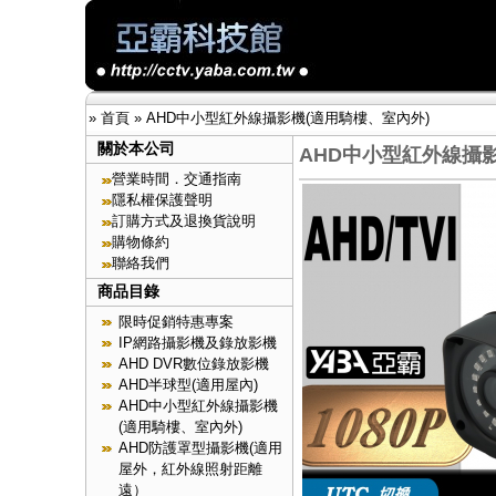
»
首頁
»
AHD中小型紅外線攝影機(適用騎樓、室內外)
關於本公司
AHD中小型紅外線攝影
營業時間．交通指南
隱私權保護聲明
訂購方式及退換貨說明
購物條約
聯絡我們
商品目錄
限時促銷特惠專案
IP網路攝影機及錄放影機
AHD DVR數位錄放影機
AHD半球型(適用屋內)
AHD中小型紅外線攝影機
(適用騎樓、室內外)
AHD防護罩型攝影機(適用
屋外，紅外線照射距離
遠）