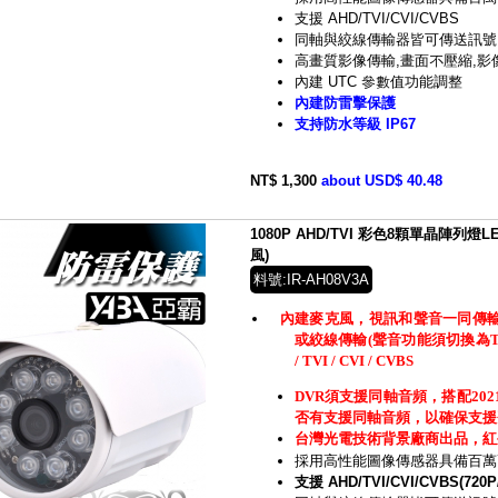
支援 AHD/TVI/CVI/CVBS
同軸與絞線傳輸器皆可傳送訊號
高畫質影像傳輸,畫面不壓縮,影
內建 UTC 參數值功能調整
內建防雷擊保護
支持防水等級 IP67
NT$ 1,300
about USD$ 40.48
1080P AHD/TVI 彩色8顆單晶陣列
風)
料號:IR-AH08V3A
內建麥克風，視訊和聲音一同傳輸
或絞線傳輸(聲音功能須切換為TVI
/ TVI / CVI / CVBS
DVR須支援同軸音頻，搭配20
否有支援同軸音頻，以確保支援
台灣光電技術背景廠商出品，紅
採用高性能圖像傳感器具備百萬
支援 AHD/TVI/CVI/CVBS(720P/