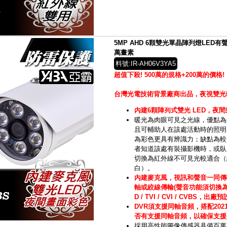
5MP AHD 6顆雙光單晶陣列燈LED有
萬畫素
料號:IR-AH06V3YA5
超值下殺! 500萬的規格+200萬的價格!
台灣光電技術背景廠商出品，夜視雙光
內建6顆陣列式雙光 LED，夜
暖光為肉眼可見之光線，
優點為
且可輔助人在該處活動時的照明
為彩色更具有辨識力；缺點為較
者知道該處有裝攝影機時，或臥
切換為
紅外線
不可見光較適合（
白）。
內建麥克風，視訊和聲音一同傳
軸或絞線傳輸(聲音功能須切換為TV
D / TVI / CVI / CVBS，出廠預
DVR須支援同軸音頻，搭配202
否有支援同軸音頻，以確保支援
採用高性能圖像傳感器具備百萬