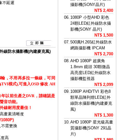
像不延遲
攝影機(SONY晶片)
NT$ 2,400
06.
1080P 小型AHD 彩色
24顆LED紅外線防水攝
影機(SONY 晶片)
NT$ 1,500
07.
500萬H.265紅外線防水
網路攝影機 IPCAM
ED紅外線防水攝影機(內建麥克風)
NT$ 2,700
08.
AHD 1080P 超廣角
1.8mm 鏡頭 30顆微晶
高亮度LED紅外線防水
傳輸，不用再多拉一條線，可同
攝影機監視器
I模式),可進入OSD 修改 AH
NT$ 2,099
09.
1080P AHD/TVI 彩色8
21年以前生產之DVR，請確認是
顆單晶陣列燈LED紅外
聲音功能。
線防水攝影機(內建麥克
外線耐用度最佳！
風)
高畫素清晰度
NT$ 1,300
1080P)
10.
AHD 1080P 星光級高畫
,不需更換
質攝影機(SONY 291晶
片)
原度高
NT$ 1,980