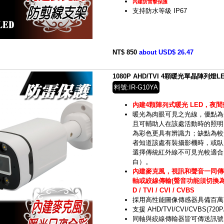
內建防雷擊保護
支持防水等級 IP67
NT$ 850
about USD$ 26.47
1080P AHD/TVI 4顆暖光單晶陣列
料號:IR-G10YA
內建4顆陣列式暖光 LED，夜
暖光為肉眼可見之光線，
優點為
且可輔助人在該處活動時的照明
為彩色更具有辨識力；缺點為較
者知道該處有裝攝影機時，或臥
選擇傳統
紅外線
不可見光較適合
白）。
內建麥克風，視訊和聲音一同傳
軸或絞線傳輸(聲音功能須切換為TV
D / TVI / CVI / CVBS
採用高性能圖像傳感器具備百萬
支援 AHD/TVI/CVI/CVBS(720P/
同軸與絞線傳輸器皆可傳送訊號