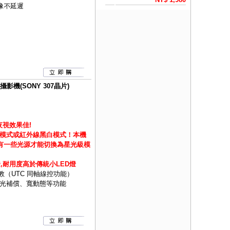
像不延遲
攝影機(SONY 307晶片)
夜視效果佳!
模式或紅外線黑白模式！
本機
須有一些光源才能切換為星光級模
燈,耐用度高於傳統小LED燈
教（UTC 同軸線控功能）
光補償、寬動態等功能