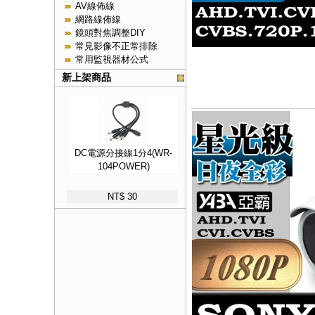
AV線佈線
網路線佈線
鏡頭對焦調整DIY
常見影像不正常排除
常用監視器材公式
新上架商品
DC電源分接線1分4(WR-
104POWER)
NT$ 30