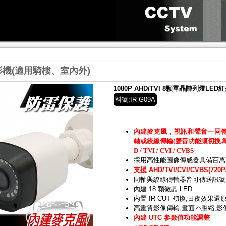
機(適用騎樓、室內外)
1080P AHD/TVI 8顆單晶陣列燈L
料號:IR-G09A
內建麥克風，視訊和聲音一同
軸或絞線傳輸(聲音功能須切換為TV
D / TVI / CVI / CVBS
採用高性能圖像傳感器具備百萬
支援 AHD/TVI/CVI/CVBS(720P/
同軸與絞線傳輸器皆可傳送訊號
內建 18 顆微晶 LED
內置 IR-CUT 切換,日夜效果還
高畫質影像傳輸,畫面不壓縮,影
內建 UTC 參數值功能調整