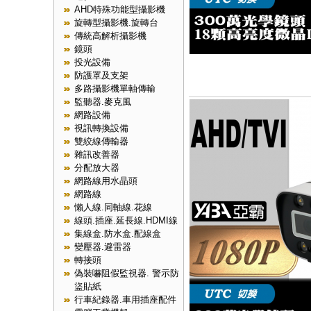
AHD特殊功能型攝影機
旋轉型攝影機.旋轉台
傳統高解析攝影機
鏡頭
投光設備
防護罩及支架
多路攝影機單軸傳輸
監聽器.麥克風
網路設備
視訊轉換設備
雙絞線傳輸器
雜訊改善器
分配放大器
網路線用水晶頭
網路線
懶人線.同軸線.花線
線頭.插座.延長線.HDMI線
集線盒.防水盒.配線盒
變壓器.避雷器
轉接頭
偽裝嚇阻假監視器. 警示防
盜貼紙
行車紀錄器.車用插座配件