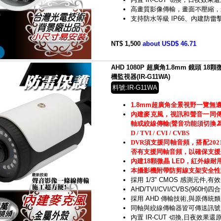
高畫質影像傳輸，畫面不壓縮，
支持防水等級 IP66、內建防雷
NT$ 1,500
about USD$ 46.71
AHD 1080P 超廣角1.8mm 鏡頭 
機監視器(IR-G11WA)
料號:IR-G11WA
1.8mm超廣角全景視野一覽無
內建麥克風，視訊和聲音一同
軸或絞線傳輸(聲音功能須切換為TV
D / TVI / CVI / CVBS
DVR須支援同軸音頻，搭配20
否有支援同軸音頻，以確保支援
內建18顆微晶 LED，紅外線耐
本攝影機附帶防剪線支架安全性
採用 1/3" CMOS 感測元件,有效
AHD/TVI/CVI/CVBS(960
採用 AHD 傳輸技術,與原傳統
同軸與絞線傳輸器皆可傳送訊號
內置 IR-CUT 切換,日夜效果還