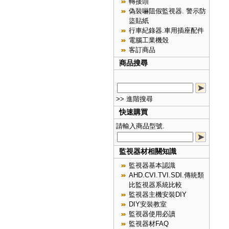
轉接頭
偽裝嚇阻假監視器. 警示防
盜貼紙
行車紀錄器.車用插座配件
電腦工業機殼
客訂商品
商品搜尋
>> 進階搜尋
快速購買
請輸入商品型號.
監視器材相關知識
監視器基本認識
AHD.CVI.TVI.SDI.傳統類
比監視器系統比較
監視器主機安裝DIY
DIY安裝教室
監視器使用必讀
監視器材FAQ