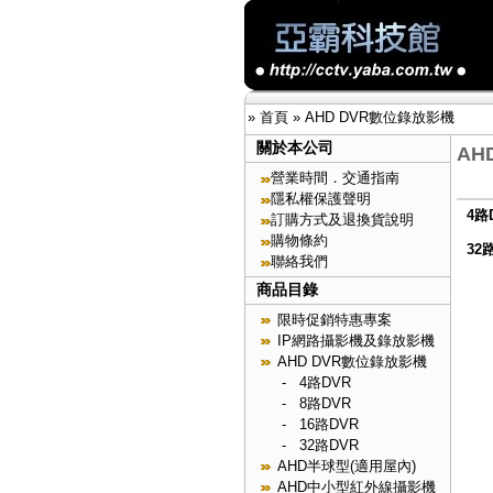
»
首頁
»
AHD DVR數位錄放影機
關於本公司
AH
營業時間．交通指南
隱私權保護聲明
4路
訂購方式及退換貨說明
購物條約
32
聯絡我們
商品目錄
限時促銷特惠專案
IP網路攝影機及錄放影機
AHD DVR數位錄放影機
-
4路DVR
-
8路DVR
-
16路DVR
-
32路DVR
AHD半球型(適用屋內)
AHD中小型紅外線攝影機