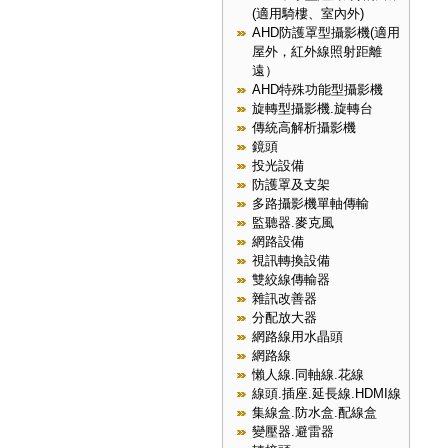
(適用騎樓、室內外)
AHD防護罩型攝影機(適用
屋外，紅外線照射距離
遠）
AHD特殊功能型攝影機
旋轉型攝影機.旋轉台
傳統高解析攝影機
鏡頭
投光設備
防護罩及支架
多路攝影機單軸傳輸
監聽器.麥克風
網路設備
視訊轉換設備
雙絞線傳輸器
雜訊改善器
分配放大器
網路線用水晶頭
網路線
懶人線.同軸線.花線
線頭.插座.延長線.HDMI線
集線盒.防水盒.配線盒
變壓器.避雷器