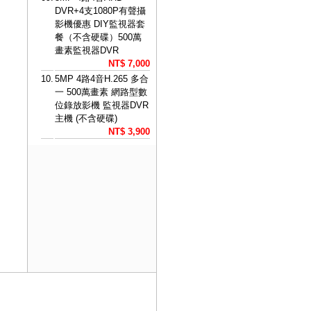
DVR+4支1080P有聲攝
影機優惠 DIY監視器套
餐（不含硬碟）500萬
畫素監視器DVR
NT$ 7,000
10.
5MP 4路4音H.265 多合
一 500萬畫素 網路型數
位錄放影機 監視器DVR
主機 (不含硬碟)
NT$ 3,900