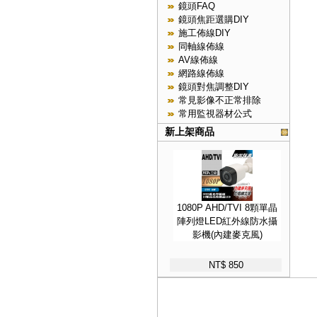
鏡頭FAQ
鏡頭焦距選購DIY
施工佈線DIY
同軸線佈線
AV線佈線
網路線佈線
鏡頭對焦調整DIY
常見影像不正常排除
常用監視器材公式
新上架商品
1080P AHD/TVI 8顆單晶
陣列燈LED紅外線防水攝
影機(內建麥克風)
NT$ 850