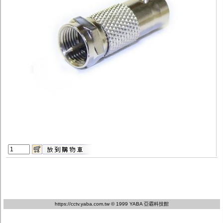
監聽器.麥克風
網路設備
視訊轉換設備
雙絞線傳輸器
雜訊改善器
分配放大器
網路線用水晶頭
網路線
懶人線.同軸線.花線
線頭.插座.延長線.HDMI線
集線盒.防水盒.配線盒
變壓器.避雷器
轉接頭
偽裝嚇阻假監視器. 警示防盜貼紙
行車紀錄器.車用插座配件
電腦工業機殼
客訂商品
https://cctv.yaba.com.tw
© 1999 YABA 亞霸科技館