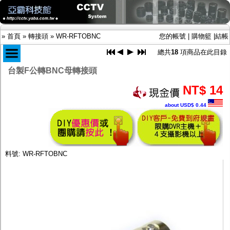
»
首頁
»
轉接頭
»
WR-RFTOBNC
您的帳號
|
購物籃
|
結帳
總共
18
項商品在此目錄
台製F公轉BNC母轉接頭
商品目錄
NT$ 14
限時促銷特惠專案
about USD$ 0.44
IP網路攝影機及錄放影機
AHD DVR數位錄放影機
AHD半球型(適用屋內)
AHD中小型紅外線攝影機(適用騎樓、室內外)
AHD防護罩型攝影機(適用屋外，紅外線照射
料號: WR-RFTOBNC
距離遠）
AHD特殊功能型攝影機
旋轉型攝影機.旋轉台
傳統高解析攝影機
鏡頭
投光設備
防護罩及支架
多路攝影機單軸傳輸