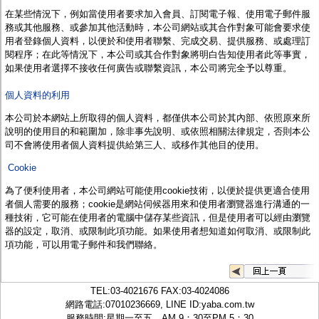
監聽器.麥克風
在某些情況下，例如當使用者要求加入會員、訂閱電子報、使用電子郵件服
網路設備
務或其他服務、或參加其他活動時，
本公司
網站或其合作對象可能會要求使
視訊轉換設備
用者登錄個人資料，以便於和使用者聯繫、完成交易、提供服務、或處理訂
雙絞線傳輸器
閱程序；在此等情況下，
本公司
或其合作對象將明白告知使用者此等事實，
雜訊改善器
如果使用者選擇不接收任何廣告或聯繫資訊，
本公司
將完全予以尊重。
分配放大器
網路線用水晶頭
個人資料的利用
網路線
懶人線.同軸線.花線
本公司於本網站上
所取得的個人資料，都僅供
本公司
於其內部、依照原來所
線頭.插座.延長線.HDMI線
說明的使用目的和範圍加，除非事先說明、或依照相關法律規定，否則本公
集線盒.防水盒.配線盒
司不會將使用者個人資料提供給第三人、或移作其他目的使用。
變壓器.避雷器
Cookie
轉接頭
偽裝嚇阻假監視器. 警示防盜貼紙
為了便利使用者，
本公司
網站可能使用cookie技術，以便於提供更適合使用
行車紀錄器.車用插座配件
者個人需要的服務；
cookie
是網站伺候器用來和使用者瀏覽器進行溝通的一
電腦工業機殼
種技術，它可能在使用者的電腦中儲存某些資訊，但是使用者可以經由瀏覽
客訂商品
器的設定，取消、或限制此項功能。如果使用者想知道如何取消、或限制此
項功能，可以用電子郵件和
我們
聯絡。
TEL:
03-4021676
FAX:03-4024086
網路電話:07010236669, LINE ID:
yaba.com.tw
服務時間:星期一至五，AM 9：30至PM 5：30