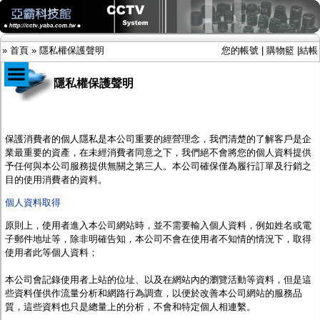
»
首頁
»
隱私權保護聲明
您的帳號
|
購物籃
|
結帳
隱私權保護聲明
商品目錄
限時促銷特惠專案
保護消費者的個人隱私是本公司重要的經營理念，我們清楚的了解客戶是企
IP網路攝影機及錄放影機
業最重要的資產，在未經消費者同意之下，我們絕不會將您的個人資料提供
AHD DVR數位錄放影機
予任何與本公司服務提供無關之第三人。本公司確保僅為履行訂單及行銷之
AHD半球型(適用屋內)
目的使用消費者的資料。
AHD中小型紅外線攝影機(適用騎樓、室內外)
個人資料取得
AHD防護罩型攝影機(適用屋外，紅外線照射
距離遠）
原則上，使用者進入
本公司
網站時，並不需要輸入個人資料，例如姓名或電
AHD特殊功能型攝影機
子郵件地址等，除非明確告知，
本公司
不會在使用者不知情的情況下，取得
旋轉型攝影機.旋轉台
使用者此等個人資料；
傳統高解析攝影機
鏡頭
本公司
會記錄使用者上站的位址、以及在網站內的瀏覽活動等資料，但是這
投光設備
些資料僅供作流量分析和網路行為調查，以便於改善
本公司
網站的服務品
防護罩及支架
質，這些資料也只是總量上的分析，不會和特定個人相連繫。
多路攝影機單軸傳輸