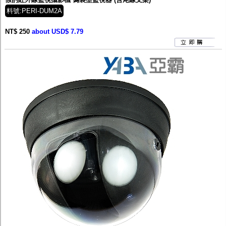
料號:PERI-DUM2A
NT$ 250
about USD$ 7.79