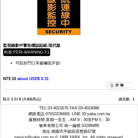
監視錄影中警告標誌貼紙-現代版
料號:PERI-WARNING-Y1
可貼於門口等處嚇阻歹徒!
NT$ 10
about USD$ 0.31
顯示
1
到
4
(共
4
個商品)
總頁數:
1
TEL:
03-4021676
FAX:03-4024086
網路電話:07010236669, LINE ID:
yaba.com.tw
服務時間:星期一至五，AM 9：30至PM 5：30
敏希有限公司 統一編號:53288489
地址:桃園市平鎮區高雙路67號
service@yaba.com.tw
© 1999
YABA
, Inc. All rights reserved.