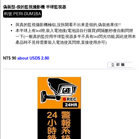
偽裝型-假的監視攝影機 半球監視器
料號:PERI-DUM1BA
與真的監視攝影機極似,沒拆開看不出來是假的,偽裝效果佳!!
本半球上有led燈,裝入電池後(電池請自行購買)間隔數秒會自動閃燈
一下(一般真的監控用半球監視器多半不具有led閃光功能,因此使用本
產品時不見得需要裝入電池使其閃燈,直接使用亦可)
NT$ 90
about USD$ 2.80