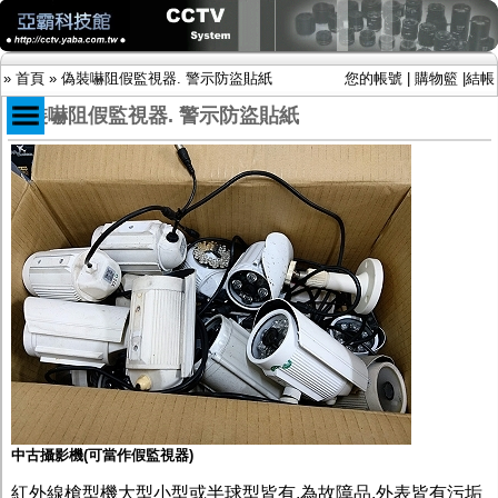
»
首頁
»
偽裝嚇阻假監視器. 警示防盜貼紙
您的帳號
|
購物籃
|
結帳
偽裝嚇阻假監視器. 警示防盜貼紙
商品目錄
限時促銷特惠專案
IP網路攝影機及錄放影機
AHD DVR數位錄放影機
AHD半球型(適用屋內)
AHD中小型紅外線攝影機(適用騎樓、室內外)
AHD防護罩型攝影機(適用屋外，紅外線照射
距離遠）
AHD特殊功能型攝影機
旋轉型攝影機.旋轉台
傳統高解析攝影機
鏡頭
投光設備
中古攝影機(可當作假監視器)
防護罩及支架
多路攝影機單軸傳輸
紅外線槍型機大型小型或半球型皆有,為故障品.外表皆有污垢