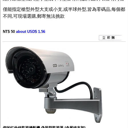
監聽器.麥克風
網路設備
僅能指定槍型外型大支或小支,或半球外型,皆為零碼品,每個都
視訊轉換設備
不同,可現場選購,郵寄無法挑款
雙絞線傳輸器
雜訊改善器
分配放大器
NT$ 50
about USD$ 1.56
網路線用水晶頭
網路線
懶人線.同軸線.花線
線頭.插座.延長線.HDMI線
集線盒.防水盒.配線盒
變壓器.避雷器
轉接頭
偽裝嚇阻假監視器. 警示防盜貼紙
行車紀錄器.車用插座配件
電腦工業機殼
客訂商品
假的紅外線監視攝影機 偽裝型監視器 (含尾線支架)