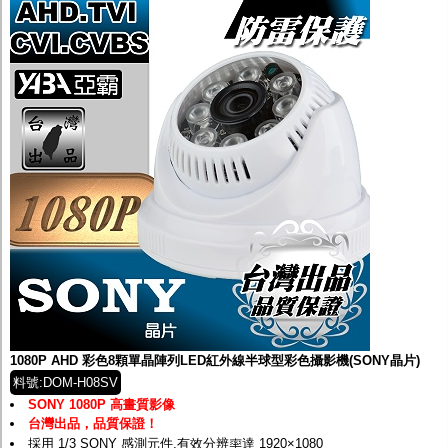
1080P AHD 彩色8顆單晶陣列LED紅外線半球型彩色攝影機(SONY晶片)
料號:DOM-H08SV
SONY 1080P 高畫質影像
台灣出品，品質保證！
採用 1/3 SONY 感測元件,有效分辨率達 1920×1080