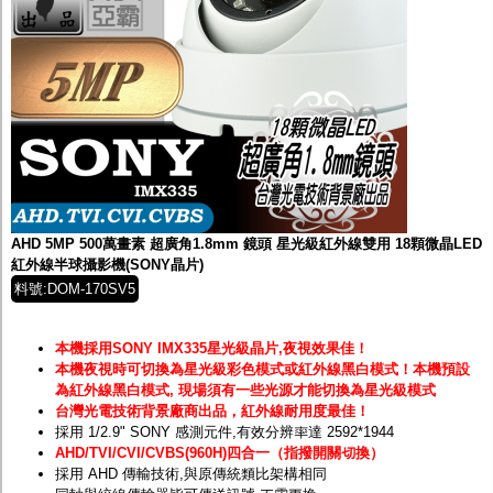
AHD 5MP 500萬畫素 超廣角1.8mm 鏡頭 星光級紅外線雙用 18顆微晶LED
紅外線半球攝影機(SONY晶片)
料號:DOM-170SV5
本機採用SONY IMX335星光級晶片,夜視效果佳！
本機夜視時可切換為星光級彩色模式或紅外線黑白模式！
本機預設
為紅外線黑白模式, 現場須有一些光源才能切換為星光級模式
台灣光電技術背景廠商出品，紅外線耐用度最佳！
採用 1/2.9" SONY 感測元件,有效分辨率達 2592*1944
AHD/TVI/CVI/CVBS(960H)四合一（指撥開關切換）
採用 AHD 傳輸技術,與原傳統類比架構相同