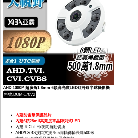
AHD 1080P 超廣角1.8mm 6顆高亮度LED紅外線半球攝影機
料號:DOM-170V2
內建防雷擊保護晶片
內建6顆28mil高亮度單晶陣列式LED
內建IR Cut 日/夜間自動切換
AHD/CVBS接口支援75-5同軸傳輸長達500米