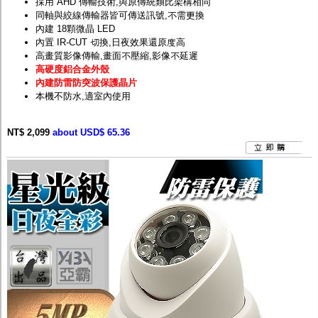
採用 AHD 傳輸技術,與原傳統類比架構相同
同軸與絞線傳輸器皆可傳送訊號,不需更換
內建 18顆微晶 LED
內置 IR-CUT 切換,日夜效果還原度高
高畫質影像傳輸,畫面不壓縮,影像不延遲
高硬度鋁合金外殼
內建防雷防突波保護晶片
本機不防水,適室內使用
NT$ 2,099
about USD$ 65.36