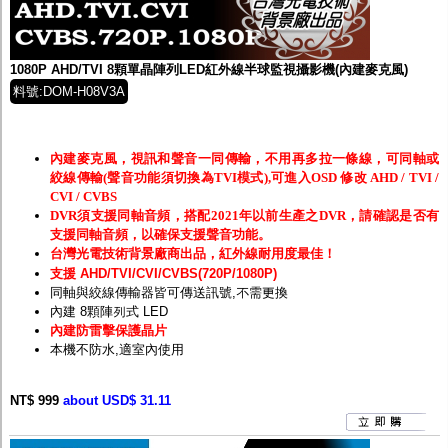
1080P AHD/TVI 8顆單晶陣列LED紅外線半球監視攝影機(內建麥克風)
料號:DOM-H08V3A
內建麥克風，視訊和聲音一同傳輸，不用再多拉一條線，可同軸或
絞線傳輸(聲音功能須切換為TVI模式),可進入OSD 修改 AHD / TVI /
CVI / CVBS
DVR須支援同軸音頻，搭配2021年以前生產之DVR，請確認是否有
支援同軸音頻，以確保支援聲音功能。
台灣光電技術背景廠商出品，紅外線耐用度最佳！
支援 AHD/TVI/CVI/CVBS(720P/1080P)
同軸與絞線傳輸器皆可傳送訊號,不需更換
內建 8顆陣列式 LED
內建防雷擊保護晶片
本機不防水,適室內使用
NT$ 999
about USD$ 31.11