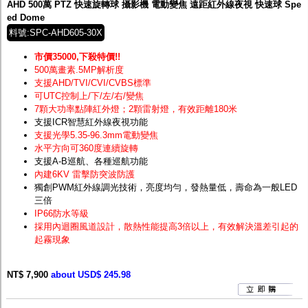
AHD 500萬 PTZ 快速旋轉球 攝影機 電動變焦 遠距紅外線夜視 快速球 Spe
ed Dome
料號:SPC-AHD605-30X
市價35000,下殺特價!!
500萬畫素.5MP解析度
支援AHD/TVI/CVI/CVBS標準
可UTC控制上/下/左/右/變焦
7顆大功率點陣紅外燈；2顆雷射燈，有效距離180米
支援ICR智慧紅外線夜視功能
支援光學5.35-96.3mm電動變焦
水平方向可360度連續旋轉
支援A-B巡航、各種巡航功能
內建6KV 雷擊防突波防護
獨創PWM紅外線調光技術，亮度均勻，發熱量低，壽命為一般LED
三倍
IP66防水等級
採用內迴圈風道設計，散熱性能提高3倍以上，有效解決溫差引起的
起霧現象
NT$ 7,900
about USD$ 245.98