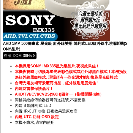
AHD 5MP 500萬畫素 星光級 紅外線雙用 陣列式LED紅外線半球攝影機(S
ONY晶片)
料號:DOM-08H5-S
本機採用SONY IMX335星光級晶片,夜視效果佳！
本機夜視時可切換為星光級彩色模式或紅外線黑白模式！
本機預設
為紅外線黑白模式, 現場須有一些光源才能切換為星光級模式
台灣光電技術背景廠商出品，紅外線耐用度最佳！
內建防雷擊保護晶片！
AHD/TVI/CVI/CVBS(960H)四合一（指撥開關切換）
同軸與絞線傳輸器皆可傳送訊號,不需更換
內建 8 顆陣列式 LED
內置 IR-CUT 切換,日夜效果還原度高
內建 UTC 功能 OSD 設定
本機不防水,適室內使用