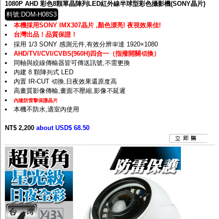
1080P AHD 彩色8顆單晶陣列LED紅外線半球型彩色攝影機(SONY晶片)
料號:DOM-H08S3
本機採用SONY IMX307晶片 ,顏色漂亮! 夜視效果佳!
台灣出品！品質保證！
採用 1/3 SONY 感測元件,有效分辨率達 1920×1080
AHD/TVI/CVI/CVBS(960H)四合一（指撥開關切換）
同軸與絞線傳輸器皆可傳送訊號,不需更換
內建 8 顆陣列式 LED
內置 IR-CUT 切換,日夜效果還原度高
高畫質影像傳輸,畫面不壓縮,影像不延遲
內建防雷擊保護晶片
本機不防水,適室內使用
NT$ 2,200
about USD$ 68.50