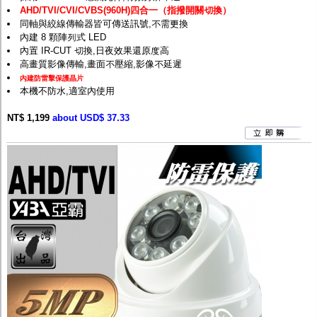
AHD/TVI/CVI/CVBS(960H)四合一（指撥開關切換）
同軸與絞線傳輸器皆可傳送訊號,不需更換
內建 8 顆陣列式 LED
內置 IR-CUT 切換,日夜效果還原度高
高畫質影像傳輸,畫面不壓縮,影像不延遲
內建防雷擊保護晶片
本機不防水,適室內使用
NT$ 1,199
about USD$ 37.33