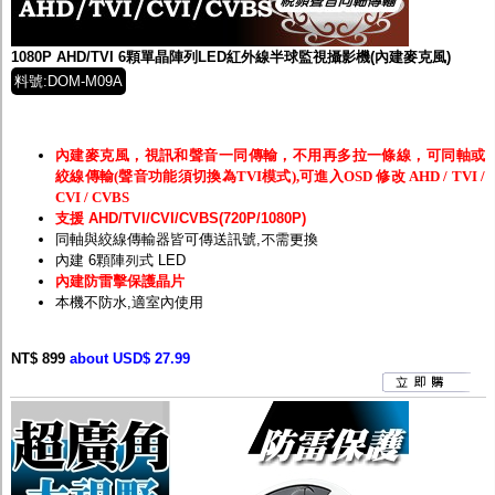
監聽器.麥克風
網路設備
視訊轉換設備
1080P AHD/TVI 6顆單晶陣列LED紅外線半球監視攝影機(內建麥克風)
雙絞線傳輸器
料號:DOM-M09A
雜訊改善器
分配放大器
網路線用水晶頭
網路線
內建麥克風，視訊和聲音一同傳輸，不用再多拉一條線，可同軸或
懶人線.同軸線.花線
絞線傳輸(聲音功能須切換為TVI模式),可進入OSD 修改 AHD / TVI /
線頭.插座.延長線.HDMI線
CVI / CVBS
集線盒.防水盒.配線盒
支援 AHD/TVI/CVI/CVBS(720P/1080P)
變壓器.避雷器
同軸與絞線傳輸器皆可傳送訊號,不需更換
轉接頭
內建 6顆陣列式 LED
偽裝嚇阻假監視器. 警示防盜貼紙
內建防雷擊保護晶片
行車紀錄器.車用插座配件
本機不防水,適室內使用
電腦工業機殼
客訂商品
NT$ 899
about USD$ 27.99