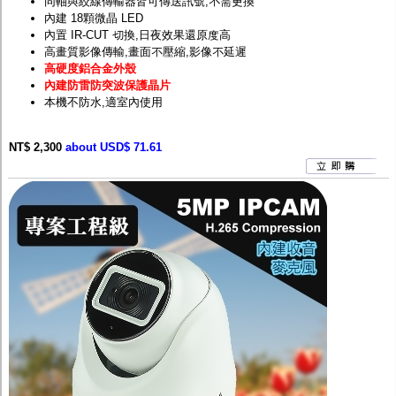
同軸與絞線傳輸器皆可傳送訊號,不需更換
內建 18顆微晶 LED
內置 IR-CUT 切換,日夜效果還原度高
高畫質影像傳輸,畫面不壓縮,影像不延遲
高硬度鋁合金外殼
內建防雷防突波保護晶片
本機不防水,適室內使用
NT$ 2,300
about USD$ 71.61