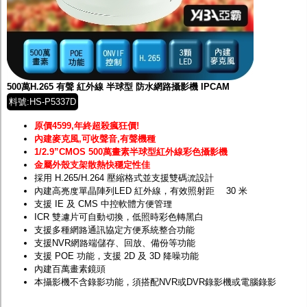
500萬H.265 有聲 紅外線 半球型 防水網路攝影機 IPCAM
料號:HS-P5337D
原價4599,年終超殺瘋狂價!
內建麥克風,可收聲音,有聲機種
1/2.9”CMOS 500萬畫素半球型紅外線彩色攝影機
金屬外殼支架散熱快穩定性佳
採用 H.265/H.264 壓縮格式並支援雙碼流設計
內建高亮度單晶陣列LED 紅外線，有效照射距離 30 米
支援 IE 及 CMS 中控軟體方便管理
ICR 雙濾片可自動切換，低照時彩色轉黑白
支援多種網路通訊協定方便系統整合功能
支援NVR網路端儲存、回放、備份等功能
支援 POE 功能，支援 2D 及 3D 降噪功能
內建百萬畫素鏡頭
本攝影機不含錄影功能，須搭配
NVR
或
DVR
錄影機或電腦錄影