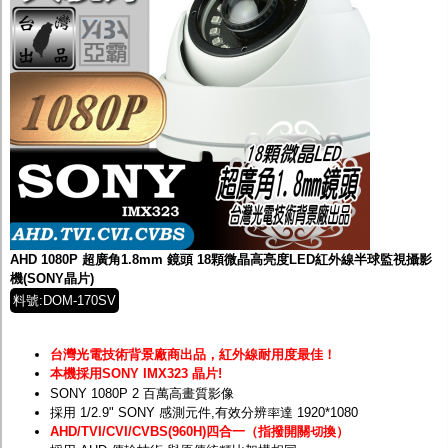
AHD 1080P 超廣角1.8mm 鏡頭 18顆微晶高亮度LED紅外線半球監視攝影
機(SONY晶片)
料號:DOM-170SV
台灣光電技術背景廠商出品，紅外線耐用度最佳！
本機採用SONY IMX323 晶片!
SONY 1080P 2 百萬高畫質影像
採用 1/2.9" SONY 感測元件,有效分辨率達 1920*1080
AHD/TVI/CVI/CVBS(960H)四合一（指撥開關切換）