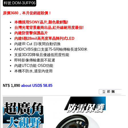
料號:DOM-3UFP06
原價3680，本月促銷超殺價！
本機採用SONY晶片,顏色最鮮豔!
台灣光電背景廠商出品,紅外線耐用度最佳!
內建防雷擊保護晶片
內建6顆28mil高亮度單晶陣列式LED
內建IR Cut 日/夜間自動切換
AHD/CVBS接口支援75-5同軸傳輸長達500米
支援3D/2D降噪且優越低照度性能
即時影像傳輸畫面不延遲
內建UTC功能 OSD功能
本機不防水,適室內使用
NT$ 1,890
about USD$ 58.85