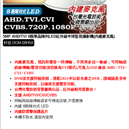
5MP AHD/TVI 8顆單晶陣列LED紅外線半球監視攝影機(內建麥克風)
料號:DOM-08H5A
內建麥克風，視訊和聲音一同傳輸，不用再多拉一條線，可同軸或
絞線傳輸(聲音功能須切換為TVI模式),可進入OSD 修改 AHD / TVI /
CVI / CVBS
DVR須支援同軸音頻，搭配2021年以前生產之DVR，請確認是否有
支援同軸音頻，以確保支援聲音功能。
台灣光電技術背景廠商出品，紅外線耐用度最佳！
支援 AHD/TVI/CVI/CVBS
同軸與絞線傳輸器皆可傳送訊號,不需更換
內建 8顆陣列式 LED
內建防雷擊保護晶片
本機不防水,適室內使用