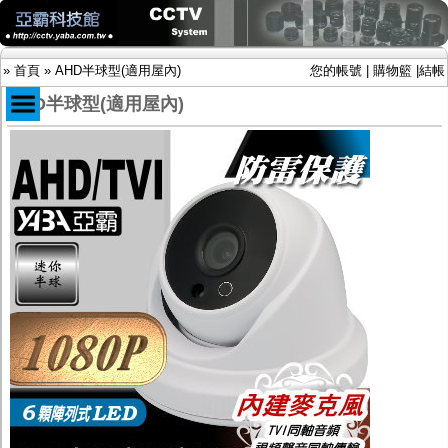
»
首頁
»
AHD半球型(適用屋內)
您的帳號
|
購物籃
|
結帳
AHD半球型(適用屋內)
商品目錄
限時促銷特惠專案
IP網路攝影機及錄放影機
AHD DVR數位錄放影機
AHD半球型(適用屋內)
AHD中小型紅外線攝影機(適用騎樓、室內外)
AHD防護罩型攝影機(適用屋外，紅外線照射
距離遠）
AHD特殊功能型攝影機
旋轉型攝影機.旋轉台
傳統高解析攝影機
鏡頭
投光設備
防護罩及支架
多路攝影機單軸傳輸