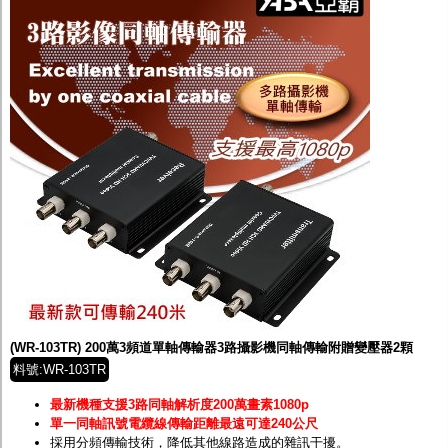
(WR-103TR) 200萬3頻道單軸傳輸器3路攝影機同軸傳輸附贈變壓器2顆
料號:WR-103TR
最新機種支援3路同軸解析度200萬畫素1080p
單一同軸訊號電纜線傳輸距離最遠可達240公尺
採用分頻傳輸技術，降低其他線路造成的雜訊干擾。