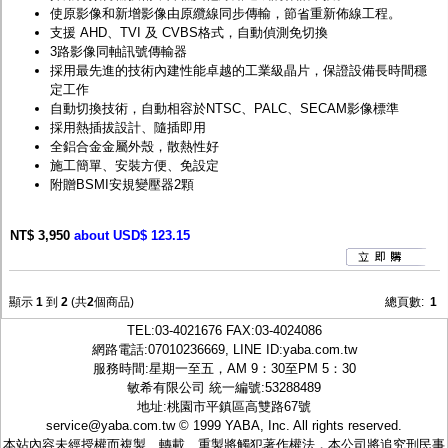
使原影像和新增影像由原纜線同步傳輸，節省重新佈線工程。
支援 AHD、TVI 及 CVBS格式，自動偵測免切換
3路影像同軸訊號傳輸器
採用最先進的技術內建性能卓越的工業級晶片，保證設備長時間穩
定工作
自動切換技術，自動相容於NTSC、PALC、SECAM影像標準
採用熱插拔設計、隨插即用
全鋁合金金屬外殼，散熱性好
施工簡單、安裝方便、免設定
附贈BSMI安規變壓器2顆
NT$ 3,950
about USD$ 123.15
顯示
1
到
2
(共
2
個商品)
總頁數:
1
TEL:
03-4021676
FAX:03-4024086
網路電話:07010236669, LINE ID:
yaba.com.tw
服務時間:星期一至五，AM 9：30至PM 5：30
敏希有限公司 統一編號:53288489
地址:桃園市平鎮區高雙路67號
service@yaba.com.tw
© 1999
YABA
, Inc. All rights reserved.
本站內容未經授權而複製、轉載、重製將觸犯著作權法，本公司將追究刑民事