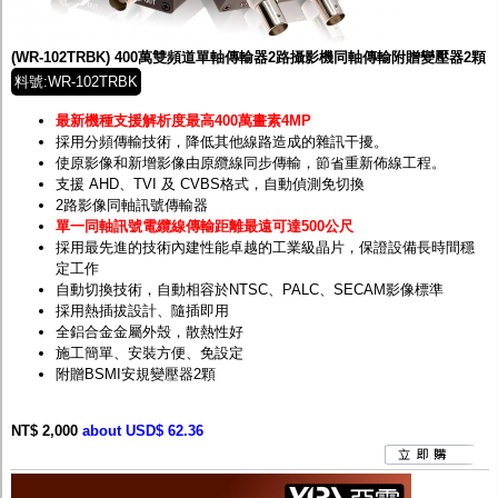
監聽器.麥克風
網路設備
視訊轉換設備
(WR-102TRBK) 400萬雙頻道單軸傳輸器2路攝影機同軸傳輸附贈變壓器2顆
雙絞線傳輸器
料號:WR-102TRBK
雜訊改善器
分配放大器
最新機種支援解析度最高400萬畫素4MP
網路線用水晶頭
採用分頻傳輸技術，降低其他線路造成的雜訊干擾。
網路線
使原影像和新增影像由原纜線同步傳輸，節省重新佈線工程。
懶人線.同軸線.花線
支援 AHD、TVI 及 CVBS格式，自動偵測免切換
線頭.插座.延長線.HDMI線
2路影像同軸訊號傳輸器
集線盒.防水盒.配線盒
單一同軸訊號電纜線傳輸距離最遠可達500公尺
變壓器.避雷器
採用最先進的技術內建性能卓越的工業級晶片，保證設備長時間穩
轉接頭
定工作
偽裝嚇阻假監視器. 警示防盜貼紙
自動切換技術，自動相容於NTSC、PALC、SECAM影像標準
行車紀錄器.車用插座配件
採用熱插拔設計、隨插即用
電腦工業機殼
全鋁合金金屬外殼，散熱性好
客訂商品
施工簡單、安裝方便、免設定
附贈BSMI安規變壓器2顆
NT$ 2,000
about USD$ 62.36