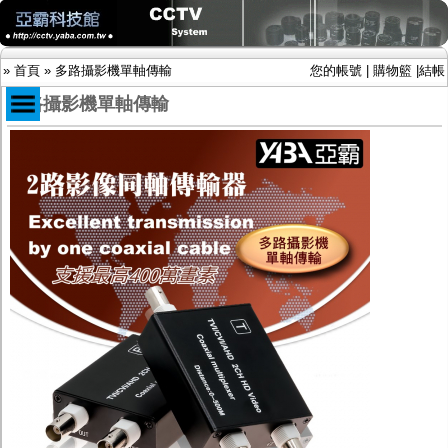
»
首頁
»
多路攝影機單軸傳輸
您的帳號
|
購物籃
|
結帳
多路攝影機單軸傳輸
商品目錄
限時促銷特惠專案
IP網路攝影機及錄放影機
AHD DVR數位錄放影機
AHD半球型(適用屋內)
AHD中小型紅外線攝影機(適用騎樓、室內外)
AHD防護罩型攝影機(適用屋外，紅外線照射
距離遠）
AHD特殊功能型攝影機
旋轉型攝影機.旋轉台
傳統高解析攝影機
鏡頭
投光設備
防護罩及支架
多路攝影機單軸傳輸