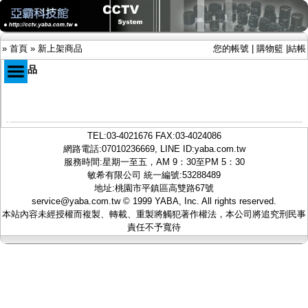
»
首頁
»
新上架商品
您的帳號
|
購物籃
|
結帳
新商品
商品目錄
限時促銷特惠專案
TEL:
03-4021676
FAX:03-4024086
IP網路攝影機及錄放影機
網路電話:07010236669, LINE ID:
yaba.com.tw
AHD DVR數位錄放影機
服務時間:星期一至五，AM 9：30至PM 5：30
AHD半球型(適用屋內)
敏希有限公司 統一編號:53288489
AHD中小型紅外線攝影機(適用騎樓、室內外)
地址:桃園市平鎮區高雙路67號
AHD防護罩型攝影機(適用屋外，紅外線照射
service@yaba.com.tw
© 1999
YABA
, Inc. All rights reserved.
距離遠）
本站內容未經授權而複製、轉載、重製將觸犯著作權法，本公司將追究刑民事
AHD特殊功能型攝影機
責任不予寬待
旋轉型攝影機.旋轉台
傳統高解析攝影機
鏡頭
投光設備
防護罩及支架
多路攝影機單軸傳輸