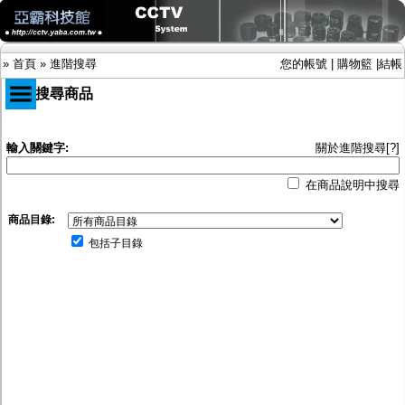
»
首頁
»
進階搜尋
您的帳號
|
購物籃
|
結帳
進階搜尋商品
商品目錄
輸入關鍵字:
關於進階搜尋[?]
限時促銷特惠專案
在商品說明中搜尋
IP網路攝影機及錄放影機
AHD DVR數位錄放影機
商品目錄:
AHD半球型(適用屋內)
AHD中小型紅外線攝影機(適用騎樓、室內外)
包括子目錄
AHD防護罩型攝影機(適用屋外，紅外線照射
距離遠）
AHD特殊功能型攝影機
旋轉型攝影機.旋轉台
傳統高解析攝影機
鏡頭
投光設備
防護罩及支架
多路攝影機單軸傳輸