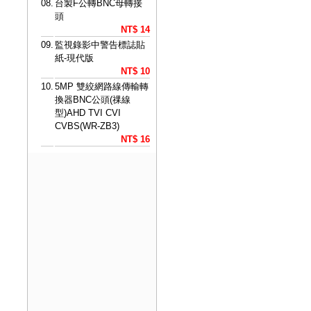
08.
台製F公轉BNC母轉接
頭
NT$ 14
09.
監視錄影中警告標誌貼
紙-現代版
NT$ 10
10.
5MP 雙絞網路線傳輸轉
換器BNC公頭(祼線
型)AHD TVI CVI
CVBS(WR-ZB3)
NT$ 16