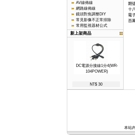
AV線佈線
期
網路線佈線
十
鏡頭對焦調整DIY
電
常見影像不正常排除
百
常用監視器材公式
新上架商品
DC電源分接線1分4(WR-
104POWER)
NT$ 30
本站