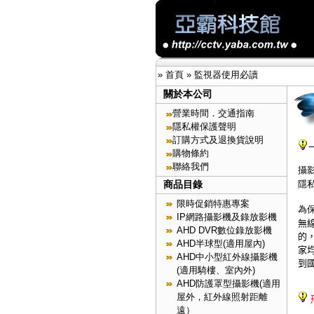
»
首頁
»
監視器使用必讀
關於本公司
營業時間．交通指南
隱私權保護聲明
訂購方式及退換貨說明
購物條約
聯絡我們
攝
隱
商品目錄
限時促銷特惠專案
為
IP網路攝影機及錄放影機
無
AHD DVR數位錄放影機
的
AHD半球型(適用屋內)
家
AHD中小型紅外線攝影機
到
(適用騎樓、室內外)
AHD防護罩型攝影機(適用
屋外，紅外線照射距離
遠）