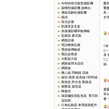
散
AHD特殊功能型攝影機
覽
旋轉型攝影機.旋轉台
布
傳統高解析攝影機
文
鏡頭
投光設備
防護罩及支架
多路攝影機單軸傳輸
監聽器.麥克風
網路設備
視訊轉換設備

雙絞線傳輸器

雜訊改善器
身
分配放大器

網路線用水晶頭
論
網路線
懶人線.同軸線.花線
線頭.插座.延長線.HDMI線
集線盒.防水盒.配線盒
變壓器.避雷器
意
轉接頭
年
偽裝嚇阻假監視器. 警示防
者
盜貼紙
行車紀錄器.車用插座配件