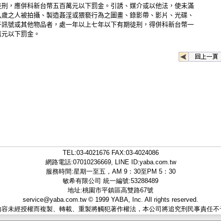
徒刑，應併科新台幣五百萬元以下罰金。引誘、媒介或以他法，使未滿
八歲之人被拍攝、製造姦淫或猥褻行為之圖畫、錄影帶、影片、光碟、
子訊號或其他物品者，處一年以上七年以下有期徒刑，得併科新台幣一
萬元以下罰金。
TEL:
03-4021676
FAX:03-4024086
網路電話:07010236669, LINE ID:
yaba.com.tw
服務時間:星期一至五，AM 9：30至PM 5：30
敏希有限公司 統一編號:53288489
地址:桃園市平鎮區高雙路67號
service@yaba.com.tw
© 1999
YABA
, Inc. All rights reserved.
內容未經授權而複製、轉載、重製將觸犯著作權法，本公司將追究刑民事責任不