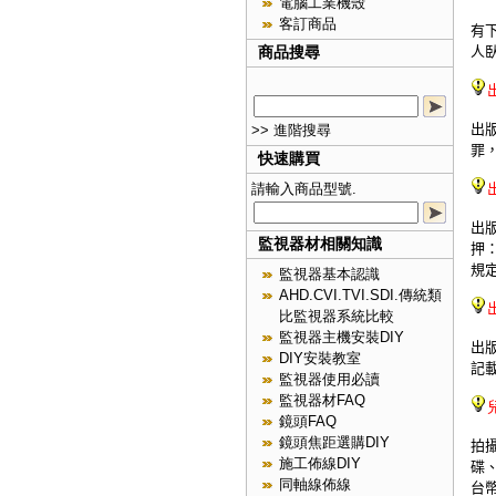
電腦工業機殼
客訂商品
有
人
商品搜尋
出
>> 進階搜尋
罪
快速購買
請輸入商品型號.
出
監視器材相關知識
押
規
監視器基本認識
AHD.CVI.TVI.SDI.傳統類
比監視器系統比較
監視器主機安裝DIY
出
DIY安裝教室
記
監視器使用必讀
監視器材FAQ
鏡頭FAQ
鏡頭焦距選購DIY
拍
施工佈線DIY
碟
同軸線佈線
台