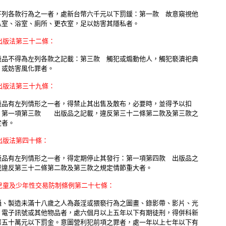
下列各款行為之一者，處新台幣六千元以下罰鍰：第一款 故意窺視他
臥室、浴室、廁所、更衣室，足以妨害其隱私者。
出版法第三十二條：
版品不得為左列各款之記載：第三款 觸犯或煽動他人，觸犯褻瀆祀典
，或妨害風化罪者。
出版法第三十九條：
版品有左列情形之一者，得禁止其出售及散布，必要時，並得予以扣
：第一項第三款 出版品之記載，違反第三十二條第二款及第三款之
定者。
出版法第四十條：
版品有左列情形之一者，得定期停止其發行：第一項第四款 出版品之
載違反第三十二條第二款及第三款之規定情節重大者。
兒童及少年性交易防制條例第二十七條：
攝、製造未滿十八歲之人為姦淫或猥褻行為之圖畫、錄影帶、影片、光
、電子訊號或其他物品者，處六個月以上五年以下有期徒刑，得併科新
幣五十萬元以下罰金。意圖營利犯前項之罪者，處一年以上七年以下有