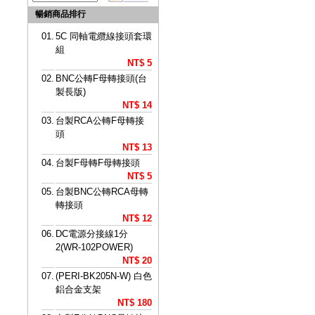
暢銷商品排行
01.
5C 同軸電纜線接頭套環
組
NT$ 5
02.
BNC公轉F母轉接頭(台
製長版)
NT$ 14
03.
台製RCA公轉F母轉接
頭
NT$ 13
04.
台製F母轉F母轉接頭
NT$ 5
05.
台製BNC公轉RCA母轉
轉接頭
NT$ 12
06.
DC電源分接線1分
2(WR-102POWER)
NT$ 20
07.
(PERI-BK205N-W) 白色
鋁合金支架
NT$ 180