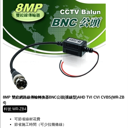
8MP 雙絞網路線傳輸轉換器BNC公頭(祼線型)AHD TVI CVI CVBS(WR-ZB
4)
料號:WR-ZB4
可節省線材花費
節省施工時間（可少拉幾條線）