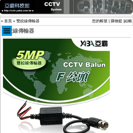
»
首頁
»
雙絞線傳輸器
您的帳號
|
購物籃
|
結帳
雙絞線傳輸器
商品目錄
限時促銷特惠專案
IP網路攝影機及錄放影機
AHD DVR數位錄放影機
AHD半球型(適用屋內)
AHD中小型紅外線攝影機(適用騎樓、室內外)
AHD防護罩型攝影機(適用屋外，紅外線照射
距離遠）
AHD特殊功能型攝影機
旋轉型攝影機.旋轉台
傳統高解析攝影機
鏡頭
投光設備
防護罩及支架
多路攝影機單軸傳輸