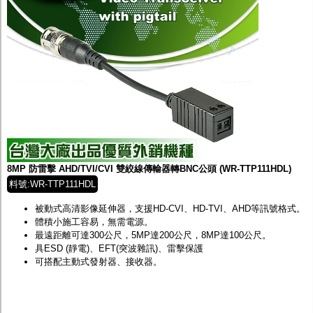
8MP 防雷擊 AHD/TVI/CVI 雙絞線傳輸器轉BNC公頭 (WR-TTP111HDL)
料號:WR-TTP111HDL
被動式高清影像延伸器，支援HD-CVI、HD-TVI、AHD等訊號格式。
體積小施工容易，無需電源。
最遠距離可達300公尺，5MP達200公尺，8MP達100公尺。
具ESD (靜電)、EFT(突波雜訊)、雷擊保護
可搭配主動式發射器、接收器。