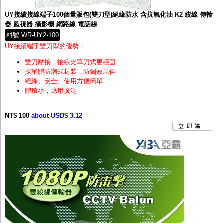
UY接續接線端子100個量販包(雙刀型)絕緣防水 含抗氧化油 K2 絞線 傳輸
器 監視器 攝影機 網路線 電話線
料號:WR-UY2-100
UY接續端子雙刀型的優勢：
雙刀壓接，接線比單刀式更穩固
採單體防潮式封裝，防鏽效果佳
絕緣、安全、使用方便簡單
體積小，應用廣泛
NT$ 100
about USD$ 3.12