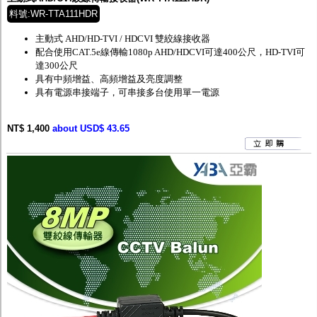
料號:WR-TTA111HDR
主動式
AHD/HD-TVI / HDCVI
雙絞線接收器
配合
使用
CAT.5e
線傳輸
1080p AHD/HDCVI
可達
400
公尺，
HD-TVI
可
達
300
公尺
具有中頻增益、高頻增益及亮度調整
具有電源串接端子，可串接多台使用單一電源
NT$ 1,400
about USD$ 43.65