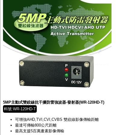
5MP主動式雙絞線抗干擾防雷強波器-發射器(WR-120HD-T)
料號:WR-120HD-T
可增強
AHD,TVI,CVI,CVBS
雙絞線影像傳輸距離
最達可傳輸
800
公尺
距離
最高支援
5
百萬畫素影像傳輸