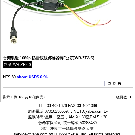
台灣製造 1080p 防雷絞線傳輸器轉F公頭(WR-ZF2-S)
料號:WR-ZF2-S
NT$ 30
about USD$ 0.94
顯示
1
到
18
(共
18
個商品)
總頁數:
1
TEL:
03-4021676
FAX:03-4024086
網路電話:07010236669, LINE ID:
yaba.com.tw
服務時間:星期一至五，AM 9：30至PM 5：30
敏希有限公司 統一編號:53288489
地址:桃園市平鎮區高雙路67號
service@yaba.com.tw
© 1999
YABA
, Inc. All rights reserved.