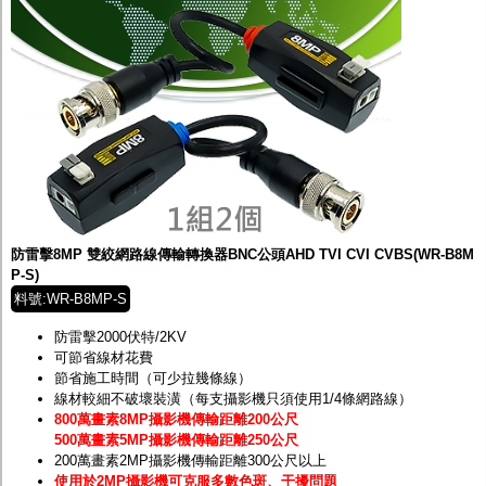
防雷擊8MP 雙絞網路線傳輸轉換器BNC公頭AHD TVI CVI CVBS(WR-B8M
P-S)
料號:WR-B8MP-S
防雷擊2000伏特/2KV
可節省線材花費
節省施工時間（可少拉幾條線）
線材較細不破壞裝潢（每支攝影機只須使用1/4條網路線）
800萬畫素8MP攝影機傳輸距離200公尺
500萬畫素5MP攝影機傳輸距離250公尺
200萬畫素2MP攝影機傳輸距離300公尺以上
使用於2MP攝影機可克服多數色斑、干擾問題