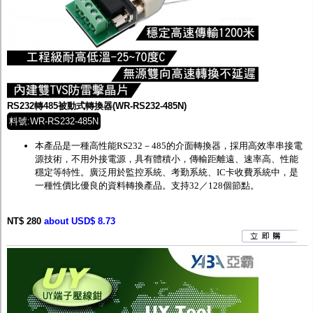
RS232轉485被動式轉換器(WR-RS232-485N)
料號:WR-RS232-485N
本產品
是一種高性能
RS232
－
485
的介面轉換器，採用高效率串接電
源技術，不用外接電源，具有體積小，傳輸距離遠、速率高、性能
穩定等特性。廣泛用於監控系統、考勤系統、
IC
卡收費系統中，是
一種性價比優良的資料轉換產品。支持
32
／
128
個節點。
NT$ 280
about USD$ 8.73