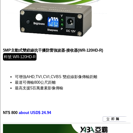
5MP主動式雙絞線抗干擾防雷強波器-接收器(WR-120HD-R)
料號:WR-120HD-R
可增強
AHD,TVI,CVI,CVBS
雙絞線影像傳輸距離
最達可傳輸
800
公尺
距離
最高支援
5
百萬畫素影像傳輸
NT$ 800
about USD$ 24.94