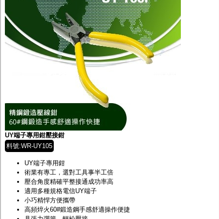
UY端子專用鉗壓接鉗
料號:WR-UY105
UY端子專用鉗
術業有專工，選對工具事半工倍
壓合角度精確平整接通成功率高
適用多種規格電信UY端子
小巧精悍方便攜帶
高頻焠火60#鍛造鋼手感舒適操作便捷
具張力彈簧，輕松壓接