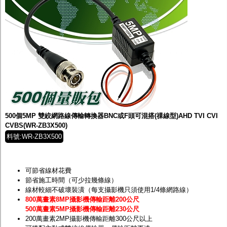
500個5MP 雙絞網路線傳輸轉換器BNC或F頭可混搭(祼線型)AHD TVI CVI
CVBS(WR-ZB3X500)
料號:WR-ZB3X500
可節省線材花費
節省施工時間（可少拉幾條線）
線材較細不破壞裝潢（每支攝影機只須使用1/4條網路線）
800萬畫素8MP攝影機傳輸距離200公尺
500萬畫素5MP攝影機傳輸距離230公尺
200萬畫素2MP攝影機傳輸距離300公尺以上