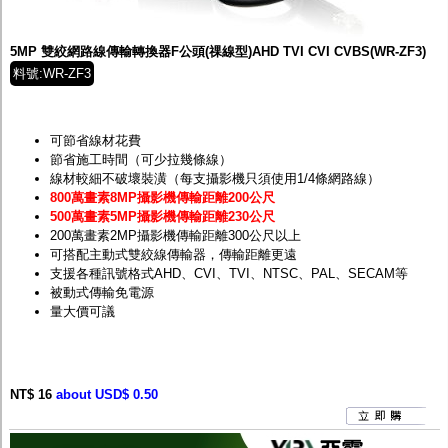
監聽器.麥克風
網路設備
視訊轉換設備
5MP 雙絞網路線傳輸轉換器F公頭(祼線型)AHD TVI CVI CVBS(WR-ZF3)
雙絞線傳輸器
料號:WR-ZF3
雜訊改善器
分配放大器
網路線用水晶頭
網路線
可節省線材花費
懶人線.同軸線.花線
節省施工時間（可少拉幾條線）
線頭.插座.延長線.HDMI線
線材較細不破壞裝潢（每支攝影機只須使用1/4條網路線）
集線盒.防水盒.配線盒
800萬畫素8MP攝影機傳輸距離200公尺
變壓器.避雷器
500萬畫素5MP攝影機傳輸距離230公尺
轉接頭
200萬畫素2MP攝影機傳輸距離300公尺以上
偽裝嚇阻假監視器. 警示防盜貼紙
可搭配主動式雙絞線傳輸器，傳輸距離更遠
行車紀錄器.車用插座配件
支援各種訊號格式AHD、CVI、TVI、NTSC、PAL、SECAM等
電腦工業機殼
被動式傳輸免電源
客訂商品
量大價可議
NT$ 16
about USD$ 0.50