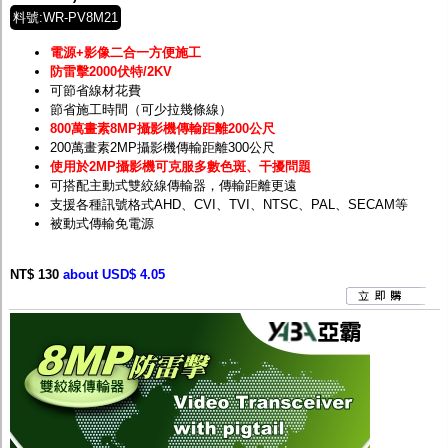
料號:WR-PV8M21
電源+影像二合一方便施工
防雷擊2000伏特/2KV
可節省線材花費
節省施工時間（可少拉幾條線）
800萬畫素8MP攝影機傳輸距離200公尺
200萬畫素2MP攝影機傳輸距離300公尺
使用於2MP攝影機可克服多數色斑、干擾問題
可搭配主動式雙絞線傳輸器，傳輸距離更遠
支援各種訊號格式AHD、CVI、TVI、NTSC、PAL、SECAM等
被動式傳輸免電源
NT$ 130
about USD$ 4.05