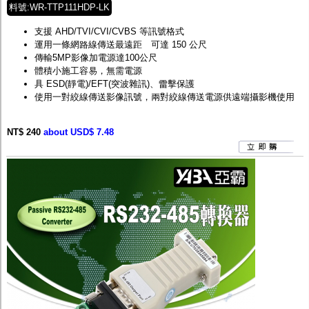
料號:WR-TTP111HDP-LK
支援 AHD/TVI/CVI/CVBS 等訊號格式
運用一條網路線傳送最遠距離可達 150 公尺
傳輸5MP影像加電源達100公尺
體積小施工容易，無需電源
具 ESD(靜電)/EFT(突波雜訊)、雷擊保護
使用一對絞線傳送影像訊號，兩對絞線傳送電源供遠端攝影機使用
NT$ 240
about USD$ 7.48