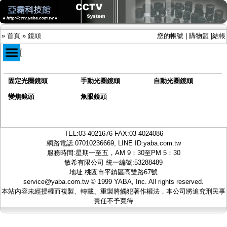
»
首頁
»
鏡頭
您的帳號
|
購物籃
|
結帳
鏡頭
固定光圈鏡頭
手動光圈鏡頭
自動光圈鏡頭
商品目錄
限時促銷特惠專案
變焦鏡頭
魚眼鏡頭
IP網路攝影機及錄放影機
AHD DVR數位錄放影機
AHD半球型(適用屋內)
TEL:
03-4021676
FAX:03-4024086
AHD中小型紅外線攝影機(適用騎樓、室內外)
網路電話:07010236669, LINE ID:
yaba.com.tw
AHD防護罩型攝影機(適用屋外，紅外線照射
服務時間:星期一至五，AM 9：30至PM 5：30
距離遠）
敏希有限公司 統一編號:53288489
AHD特殊功能型攝影機
地址:桃園市平鎮區高雙路67號
旋轉型攝影機.旋轉台
service@yaba.com.tw
© 1999
YABA
, Inc. All rights reserved.
傳統高解析攝影機
本站內容未經授權而複製、轉載、重製將觸犯著作權法，本公司將追究刑民事
鏡頭
責任不予寬待
-
固定光圈鏡頭
-
手動光圈鏡頭
-
自動光圈鏡頭