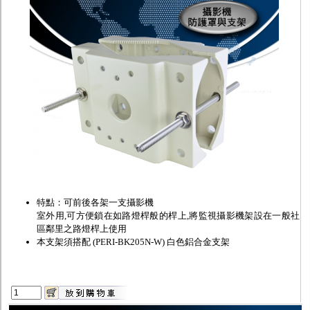
監聽器.麥克風
網路設備
視訊轉換設備
雙絞線傳輸器
雜訊改善器
分配放大器
網路線用水晶頭
網路線
懶人線.同軸線.花線
線頭.插座.延長線.HDMI線
集線盒.防水盒.配線盒
變壓器.避雷器
轉接頭
偽裝嚇阻假監視器. 警示防盜貼紙
行車紀錄器.車用插座配件
電腦工業機殼
特點：可前後各架一支攝影機
客訂商品
室外用,可方便鎖在如路燈桿般的桿上,將監視攝影機架設在一般社
區鄰里之路燈桿上使用
本支架須搭配
(PERI-BK205N-W) 白色鋁合金支架