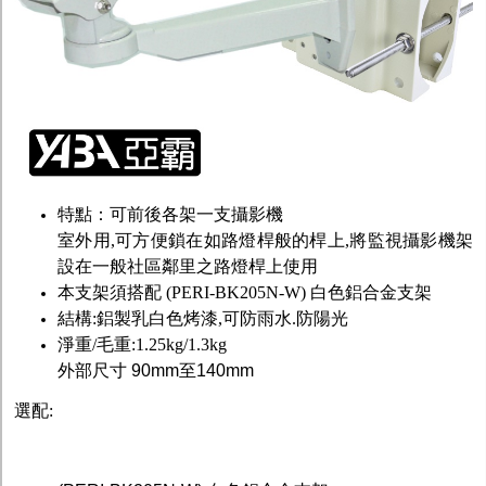
特點：可前後各架一支攝影機
室外用,可方便鎖在如路燈桿般的桿上,將監視攝影機架
設在一般社區鄰里之路燈桿上使用
本支架須搭配
(PERI-BK205N-W) 白色鋁合金支架
結構:鋁製乳白色烤漆,可防雨水.防陽光
淨重/毛重:1.25kg/1.3kg
外部尺寸 90mm至140mm
選配: