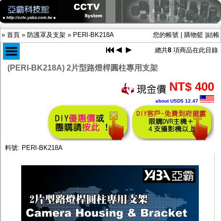
»
首頁
»
防護罩及支架
»
PERI-BK218A
您的帳號
|
購物籃
|
結帳
總共
8
項商品在此目錄
(PERI-BK218A) 2片型路燈桿圓柱專用支架
商品目錄
NT$ 400
限時促銷特惠專案
about USD$ 12.47
IP網路攝影機及錄放影機
AHD DVR數位錄放影機
AHD半球型(適用屋內)
AHD中小型紅外線攝影機(適用騎樓、室內外)
AHD防護罩型攝影機(適用屋外，紅外線照射
料號: PERI-BK218A
距離遠）
AHD特殊功能型攝影機
旋轉型攝影機.旋轉台
傳統高解析攝影機
鏡頭
投光設備
防護罩及支架
多路攝影機單軸傳輸