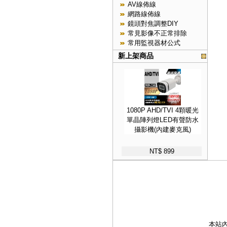
AV線佈線
網路線佈線
鏡頭對焦調整DIY
常見影像不正常排除
常用監視器材公式
新上架商品
1080P AHD/TVI 4顆暖光
單晶陣列燈LED有聲防水
攝影機(內建麥克風)
NT$ 899
本站