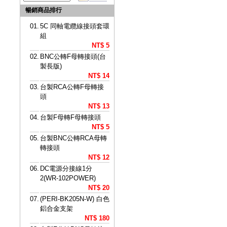
暢銷商品排行
01.
5C 同軸電纜線接頭套環
組
NT$ 5
02.
BNC公轉F母轉接頭(台
製長版)
NT$ 14
03.
台製RCA公轉F母轉接
頭
NT$ 13
04.
台製F母轉F母轉接頭
NT$ 5
05.
台製BNC公轉RCA母轉
轉接頭
NT$ 12
06.
DC電源分接線1分
2(WR-102POWER)
NT$ 20
07.
(PERI-BK205N-W) 白色
鋁合金支架
NT$ 180