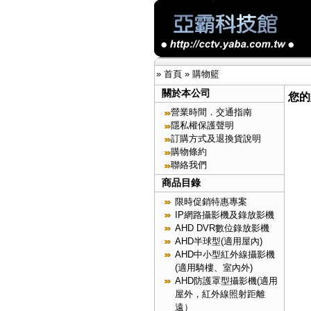
»
首頁
»
購物籃
關於本公司
您的
營業時間．交通指南
隱私權保護聲明
訂購方式及退換貨說明
購物條約
聯絡我們
商品目錄
限時促銷特惠專案
IP網路攝影機及錄放影機
AHD DVR數位錄放影機
AHD半球型(適用屋內)
AHD中小型紅外線攝影機
(適用騎樓、室內外)
AHD防護罩型攝影機(適用
屋外，紅外線照射距離
遠）