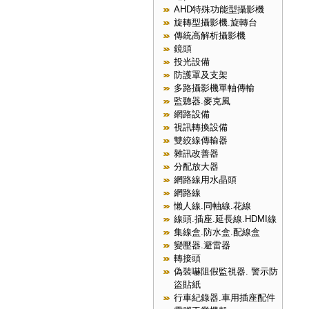
AHD特殊功能型攝影機
旋轉型攝影機.旋轉台
傳統高解析攝影機
鏡頭
投光設備
防護罩及支架
多路攝影機單軸傳輸
監聽器.麥克風
網路設備
視訊轉換設備
雙絞線傳輸器
雜訊改善器
分配放大器
網路線用水晶頭
網路線
懶人線.同軸線.花線
線頭.插座.延長線.HDMI線
集線盒.防水盒.配線盒
變壓器.避雷器
轉接頭
偽裝嚇阻假監視器. 警示防
盜貼紙
行車紀錄器.車用插座配件