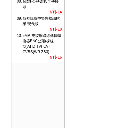
08.
台製F公轉BNC母轉接
頭
NT$ 14
09.
監視錄影中警告標誌貼
紙-現代版
NT$ 10
10.
5MP 雙絞網路線傳輸轉
換器BNC公頭(祼線
型)AHD TVI CVI
CVBS(WR-ZB3)
NT$ 16