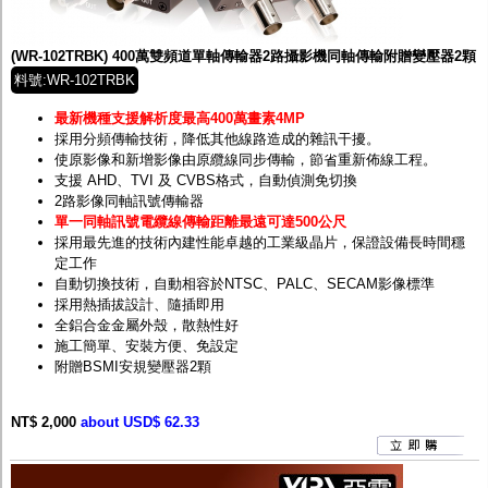
監聽器.麥克風
網路設備
視訊轉換設備
(WR-102TRBK) 400萬雙頻道單軸傳輸器2路攝影機同軸傳輸附贈變壓器2顆
雙絞線傳輸器
料號:WR-102TRBK
雜訊改善器
分配放大器
最新機種支援解析度最高400萬畫素4MP
網路線用水晶頭
採用分頻傳輸技術，降低其他線路造成的雜訊干擾。
網路線
使原影像和新增影像由原纜線同步傳輸，節省重新佈線工程。
懶人線.同軸線.花線
支援 AHD、TVI 及 CVBS格式，自動偵測免切換
線頭.插座.延長線.HDMI線
2路影像同軸訊號傳輸器
集線盒.防水盒.配線盒
單一同軸訊號電纜線傳輸距離最遠可達500公尺
變壓器.避雷器
採用最先進的技術內建性能卓越的工業級晶片，保證設備長時間穩
轉接頭
定工作
偽裝嚇阻假監視器. 警示防盜貼紙
自動切換技術，自動相容於NTSC、PALC、SECAM影像標準
行車紀錄器.車用插座配件
採用熱插拔設計、隨插即用
電腦工業機殼
全鋁合金金屬外殼，散熱性好
客訂商品
施工簡單、安裝方便、免設定
附贈BSMI安規變壓器2顆
NT$ 2,000
about USD$ 62.33