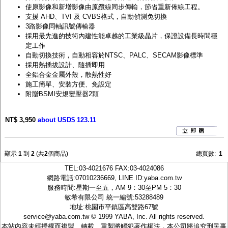
使原影像和新增影像由原纜線同步傳輸，節省重新佈線工程。
支援 AHD、TVI 及 CVBS格式，自動偵測免切換
3路影像同軸訊號傳輸器
採用最先進的技術內建性能卓越的工業級晶片，保證設備長時間穩
定工作
自動切換技術，自動相容於NTSC、PALC、SECAM影像標準
採用熱插拔設計、隨插即用
全鋁合金金屬外殼，散熱性好
施工簡單、安裝方便、免設定
附贈BSMI安規變壓器2顆
NT$ 3,950
about USD$ 123.11
顯示
1
到
2
(共
2
個商品)
總頁數:
1
TEL:
03-4021676
FAX:03-4024086
網路電話:07010236669, LINE ID:
yaba.com.tw
服務時間:星期一至五，AM 9：30至PM 5：30
敏希有限公司 統一編號:53288489
地址:桃園市平鎮區高雙路67號
service@yaba.com.tw
© 1999
YABA
, Inc. All rights reserved.
本站內容未經授權而複製、轉載、重製將觸犯著作權法，本公司將追究刑民事