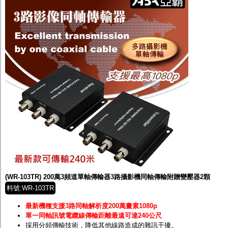
(WR-103TR) 200萬3頻道單軸傳輸器3路攝影機同軸傳輸附贈變壓器2顆
料號:WR-103TR
最新機種支援3路同軸解析度200萬畫素1080p
單一同軸訊號電纜線傳輸距離最遠可達240公尺
採用分頻傳輸技術，降低其他線路造成的雜訊干擾。