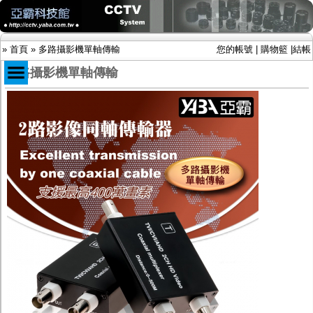
»
首頁
»
多路攝影機單軸傳輸
您的帳號
|
購物籃
|
結帳
多路攝影機單軸傳輸
商品目錄
限時促銷特惠專案
IP網路攝影機及錄放影機
AHD DVR數位錄放影機
AHD半球型(適用屋內)
AHD中小型紅外線攝影機(適用騎樓、室內外)
AHD防護罩型攝影機(適用屋外，紅外線照射
距離遠）
AHD特殊功能型攝影機
旋轉型攝影機.旋轉台
傳統高解析攝影機
鏡頭
投光設備
防護罩及支架
多路攝影機單軸傳輸