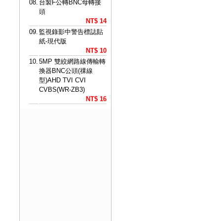
08.
台製F公轉BNC母轉接
頭
NT$ 14
09.
監視錄影中警告標誌貼
紙-現代版
NT$ 10
10.
5MP 雙絞網路線傳輸轉
換器BNC公頭(祼線
型)AHD TVI CVI
CVBS(WR-ZB3)
NT$ 16