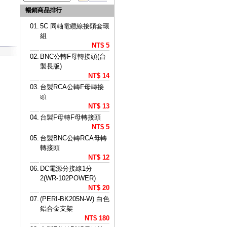
暢銷商品排行
01.
5C 同軸電纜線接頭套環
組
NT$ 5
02.
BNC公轉F母轉接頭(台
製長版)
NT$ 14
03.
台製RCA公轉F母轉接
頭
NT$ 13
04.
台製F母轉F母轉接頭
NT$ 5
05.
台製BNC公轉RCA母轉
轉接頭
NT$ 12
06.
DC電源分接線1分
2(WR-102POWER)
NT$ 20
07.
(PERI-BK205N-W) 白色
鋁合金支架
NT$ 180