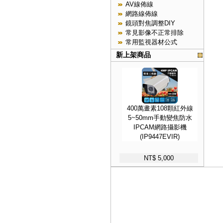
AV線佈線
網路線佈線
鏡頭對焦調整DIY
常見影像不正常排除
常用監視器材公式
新上架商品
400萬畫素108顆紅外線
5~50mm手動變焦防水
IPCAM網路攝影機
(IP9447EVIR)
NT$ 5,000