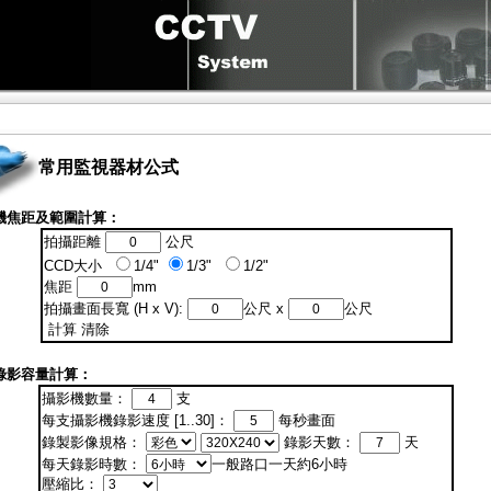
常用監視器材公式
機焦距及範圍計算：
拍攝距離
公尺
CCD大小
1/4"
1/3"
1/2"
焦距
mm
拍攝畫面長寬 (H x V):
公尺 x
公尺
計算
清除
錄影容量計算：
攝影機數量：
支
每支攝影機錄影速度 [1..30]：
每秒畫面
錄製影像規格：
錄影天數：
天
每天錄影時數：
一般路口一天約6小時
壓縮比：