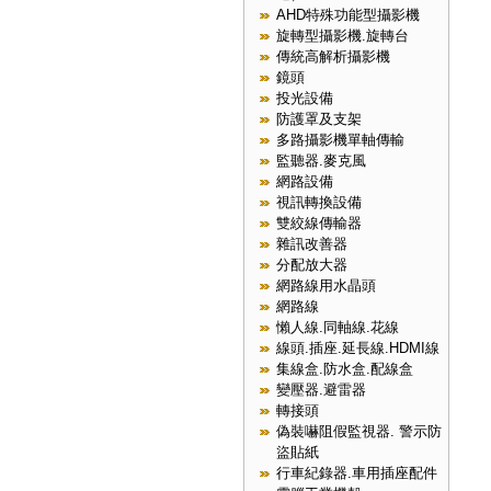
AHD特殊功能型攝影機
旋轉型攝影機.旋轉台
傳統高解析攝影機
鏡頭
投光設備
防護罩及支架
多路攝影機單軸傳輸
監聽器.麥克風
網路設備
視訊轉換設備
雙絞線傳輸器
雜訊改善器
分配放大器
網路線用水晶頭
網路線
懶人線.同軸線.花線
線頭.插座.延長線.HDMI線
集線盒.防水盒.配線盒
變壓器.避雷器
轉接頭
偽裝嚇阻假監視器. 警示防
盜貼紙
行車紀錄器.車用插座配件