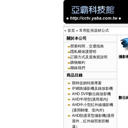
»
首頁
»
常用監視器材公式
關於本公司
營業時間．交通指南
隱私權保護聲明
攝影
訂購方式及退換貨說明
購物條約
聯絡我們
商品目錄
限時促銷特惠專案
IP網路攝影機及錄放影機
AHD DVR數位錄放影機
數位
AHD半球型(適用屋內)
AHD中小型紅外線攝影機
(適用騎樓、室內外)
AHD防護罩型攝影機(適用
屋外，紅外線照射距離
遠）