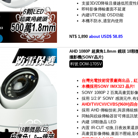
支援3D/2D降噪且優越低照度性
即時影像傳輸畫面不延遲
內建UTC功能 OSD功能
本機不防水,適室內使用
NT$ 1,890
about USD$ 58.85
AHD 1080P 超廣角1.8mm 鏡頭 
攝影機(SONY晶片)
料號:DOM-170SV
台灣光電技術背景廠商出品，紅
本機採用SONY IMX323 晶片!
SONY 1080P 2 百萬高畫質影
採用 1/2.9" SONY 感測元件,有
AHD/TVI/CVI/CVBS(960
採用 AHD 傳輸技術,與原傳統
同軸與絞線傳輸器皆可傳送訊號
內建 18顆微晶 LED
內置 IR-CUT 切換,日夜效果還
高畫質影像傳輸,畫面不壓縮,影