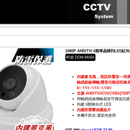
1080P AHD/TVI 6顆單晶陣列LE
料號:DOM-M09A
內建麥克風，視訊和聲音一同
軸或絞線傳輸(聲音功能須切換為TV
D / TVI / CVI / CVBS
支援 AHD/TVI/CVI/CVBS(720P/
同軸與絞線傳輸器皆可傳送訊號
內建 6顆陣列式 LED
內建防雷擊保護晶片
本機不防水,適室內使用