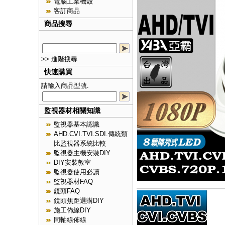
電腦工業機殼
客訂商品
商品搜尋
>> 進階搜尋
快速購買
請輸入商品型號.
監視器材相關知識
監視器基本認識
AHD.CVI.TVI.SDI.傳統類
比監視器系統比較
監視器主機安裝DIY
DIY安裝教室
監視器使用必讀
監視器材FAQ
鏡頭FAQ
鏡頭焦距選購DIY
施工佈線DIY
同軸線佈線