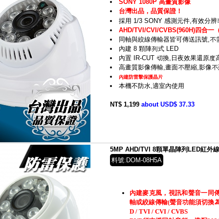
SONY 1080P 高畫質影像
台灣出品，品質保證！
採用 1/3 SONY 感測元件,有效分辨率
AHD/TVI/CVI/CVBS(960H)
同軸與絞線傳輸器皆可傳送訊號,不
內建 8 顆陣列式 LED
內置 IR-CUT 切換,日夜效果還原度
高畫質影像傳輸,畫面不壓縮,影像不
內建防雷擊保護晶片
本機不防水,適室內使用
NT$ 1,199
about USD$ 37.33
5MP AHD/TVI 8顆單晶陣列LED
料號:DOM-08H5A
內建麥克風，視訊和聲音一同
軸或絞線傳輸(聲音功能須切換為TV
D / TVI / CVI / CVBS