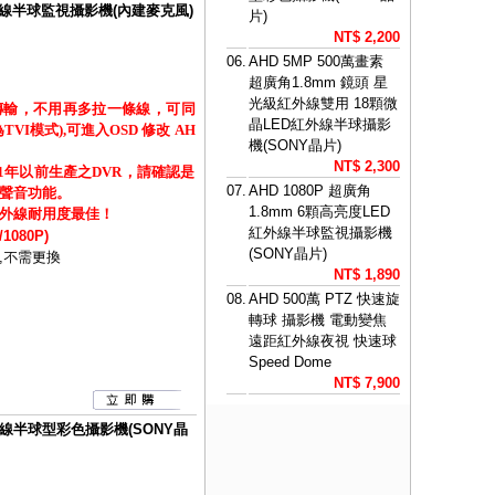
D紅外線半球監視攝影機(內建麥克風)
片)
NT$ 2,200
06.
AHD 5MP 500萬畫素
超廣角1.8mm 鏡頭 星
光級紅外線雙用 18顆微
傳輸，不用再多拉一條線，可同
晶LED紅外線半球攝影
I模式),可進入OSD 修改 AH
機(SONY晶片)
NT$ 2,300
21年以前生產之DVR，請確認是
07.
AHD 1080P 超廣角
聲音功能。
1.8mm 6顆高亮度LED
外線耐用度最佳！
紅外線半球監視攝影機
1080P)
(SONY晶片)
,不需更換
NT$ 1,890
08.
AHD 500萬 PTZ 快速旋
轉球 攝影機 電動變焦
遠距紅外線夜視 快速球
Speed Dome
NT$ 7,900
紅外線半球型彩色攝影機(SONY晶