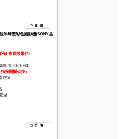
紅外線半球型彩色攝影機(SONY晶
漂亮! 夜視效果佳!
達 1920×1080
四合一（指撥開關切換）
需更換
高
延遲