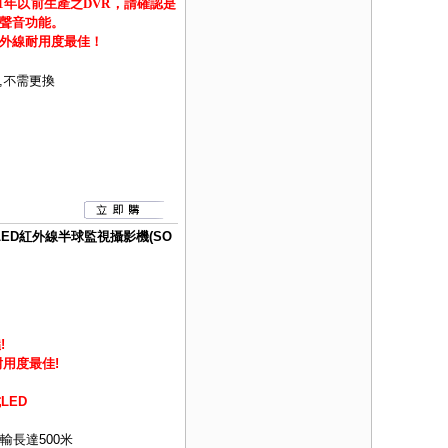
21年以前生產之DVR，請確認是
聲音功能。
外線耐用度最佳！
,不需更換
亮度LED紅外線半球監視攝影機(SO
!
用度最佳!
LED
傳輸長達500米