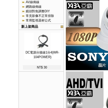
AV線佈線
網路線佈線
鏡頭對焦調整DIY
常見影像不正常排除
常用監視器材公式
新上架商品
DC電源分接線1分4(WR-
104POWER)
NT$ 30