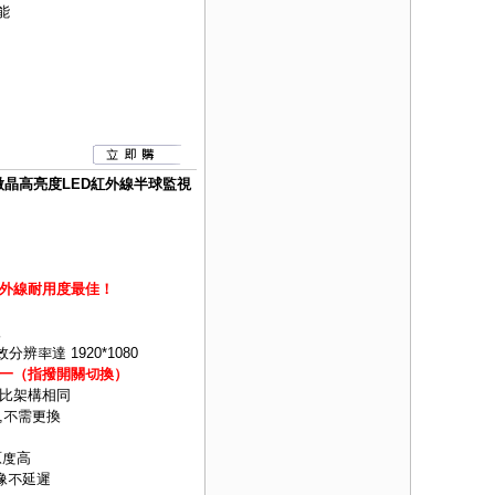
能
18顆微晶高亮度LED紅外線半球監視
外線耐用度最佳！
像
效分辨率達 1920*1080
H)四合一（指撥開關切換）
類比架構相同
,不需更換
原度高
像不延遲