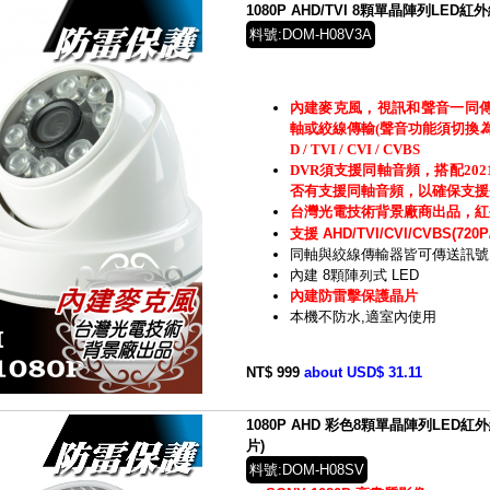
1080P AHD/TVI 8顆單晶陣列LE
料號:DOM-H08V3A
內建麥克風，視訊和聲音一同
軸或絞線傳輸(聲音功能須切換為TV
D / TVI / CVI / CVBS
DVR須支援同軸音頻，搭配20
否有支援同軸音頻，以確保支援
台灣光電技術背景廠商出品，紅
支援 AHD/TVI/CVI/CVBS(720P/
同軸與絞線傳輸器皆可傳送訊號
內建 8顆陣列式 LED
內建防雷擊保護晶片
本機不防水,適室內使用
NT$ 999
about USD$ 31.11
1080P AHD 彩色8顆單晶陣列LED
片)
料號:DOM-H08SV