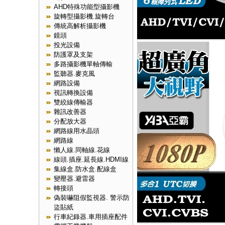
AHD特殊功能型攝影機
旋轉型攝影機.旋轉台
傳統高解析攝影機
鏡頭
投光設備
防護罩及支架
多路攝影機單軸傳輸
監聽器.麥克風
網路設備
視訊轉換設備
雙絞線傳輸器
雜訊改善器
分配放大器
網路線用水晶頭
網路線
懶人線.同軸線.花線
線頭.插座.延長線.HDMI線
集線盒.防水盒.配線盒
變壓器.避雷器
轉接頭
偽裝嚇阻假監視器. 警示防
盜貼紙
行車紀錄器.車用插座配件