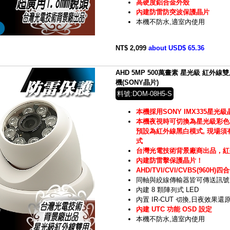
高硬度鋁合金外殼
內建防雷防突波保護晶片
本機不防水,適室內使用
NT$ 2,099
about USD$ 65.36
AHD 5MP 500萬畫素 星光級 紅外
機(SONY晶片)
料號:DOM-08H5-S
本機採用SONY IMX335星光
本機夜視時可切換為星光級彩色
預設為紅外線黑白模式, 現場
式
台灣光電技術背景廠商出品，紅
內建防雷擊保護晶片！
AHD/TVI/CVI/CVBS(960
同軸與絞線傳輸器皆可傳送訊號
內建 8 顆陣列式 LED
內置 IR-CUT 切換,日夜效果還
內建 UTC 功能 OSD 設定
本機不防水,適室內使用