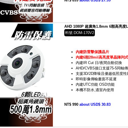
NT$ 899
about USD$ 27.99
AHD 1080P 超廣角1.8mm 6顆高
料號:DOM-170V2
內建防雷擊保護晶片
內建6顆28mil高亮度單晶陣列式
內建IR Cut 日/夜間自動切換
AHD/CVBS接口支援75-5同軸
支援3D/2D降噪且優越低照度性
即時影像傳輸畫面不延遲
內建UTC功能 OSD功能
本機不防水,適室內使用
NT$ 990
about USD$ 30.83