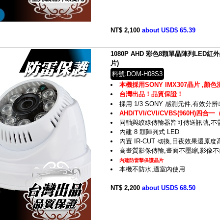
NT$ 2,100
about USD$ 65.39
1080P AHD 彩色8顆單晶陣列LED
片)
料號:DOM-H08S3
本機採用SONY IMX307晶片 ,顏色
台灣出品！品質保證！
採用 1/3 SONY 感測元件,有效分辨率
AHD/TVI/CVI/CVBS(960H)
同軸與絞線傳輸器皆可傳送訊號,不
內建 8 顆陣列式 LED
內置 IR-CUT 切換,日夜效果還原度
高畫質影像傳輸,畫面不壓縮,影像不
內建防雷擊保護晶片
本機不防水,適室內使用
NT$ 2,200
about USD$ 68.50