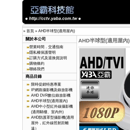
»
首頁
»
AHD半球型(適用屋內)
關於本公司
AHD半球型(適用屋內)
營業時間．交通指南
隱私權保護聲明
訂購方式及退換貨說明
購物條約
聯絡我們
商品目錄
限時促銷特惠專案
IP網路攝影機及錄放影機
AHD DVR數位錄放影機
AHD半球型(適用屋內)
AHD中小型紅外線攝影機
(適用騎樓、室內外)
AHD防護罩型攝影機(適用
屋外，紅外線照射距離
遠）