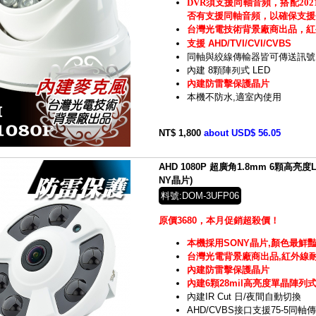
DVR須支援同軸音頻，搭配20
否有支援同軸音頻，以確保支援
台灣光電技術背景廠商出品，紅
支援 AHD/TVI/CVI/CVBS
同軸與絞線傳輸器皆可傳送訊號
內建 8顆陣列式 LED
內建防雷擊保護晶片
本機不防水,適室內使用
NT$ 1,800
about USD$ 56.05
AHD 1080P 超廣角1.8mm 6顆高
NY晶片)
料號:DOM-3UFP06
原價3680，本月促銷超殺價！
本機採用SONY晶片,顏色最鮮豔
台灣光電背景廠商出品,紅外線耐
內建防雷擊保護晶片
內建6顆28mil高亮度單晶陣列式
內建IR Cut 日/夜間自動切換
AHD/CVBS接口支援75-5同軸