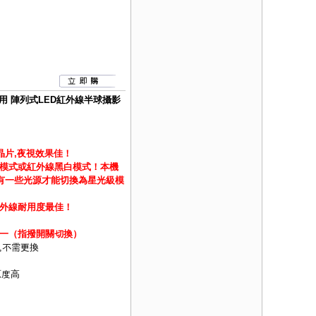
線雙用 陣列式LED紅外線半球攝影
級晶片,夜視效果佳！
模式或紅外線黑白模式！
本機
須有一些光源才能切換為星光級模
外線耐用度最佳！
H)四合一（指撥開關切換）
,不需更換
原度高