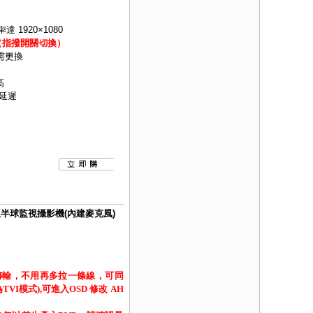
達 1920×1080
四合一（指撥開關切換）
需更換
高
延遲
紅外線半球監視攝影機(內建麥克風)
傳輸，不用再多拉一條線，可同
I模式),可進入OSD 修改 AH