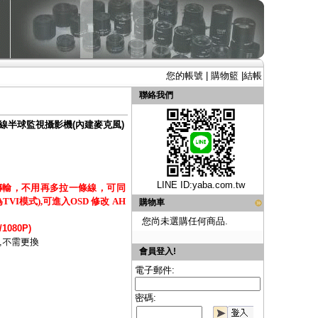
您的帳號
|
購物籃
|
結帳
聯絡我們
D紅外線半球監視攝影機(內建麥克風)
LINE ID:
yaba.com.tw
傳輸，不用再多拉一條線，可同
I模式),可進入OSD 修改 AH
購物車
您尚未選購任何商品.
1080P)
,不需更換
會員登入!
電子郵件:
密碼: