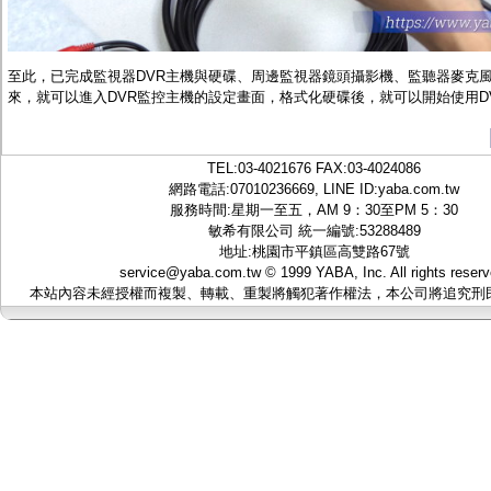
至此，已完成監視器DVR主機與硬碟、周邊監視器鏡頭攝影機、監聽器麥克
來，就可以進入DVR監控主機的設定畫面，格式化硬碟後，就可以開始使用D
TEL:
03-4021676
FAX:03-4024086
網路電話:07010236669, LINE ID:
yaba.com.tw
服務時間:星期一至五，AM 9：30至PM 5：30
敏希有限公司 統一編號:53288489
地址:桃園市平鎮區高雙路67號
service@yaba.com.tw
© 1999
YABA
, Inc. All rights reser
本站內容未經授權而複製、轉載、重製將觸犯著作權法，本公司將追究刑