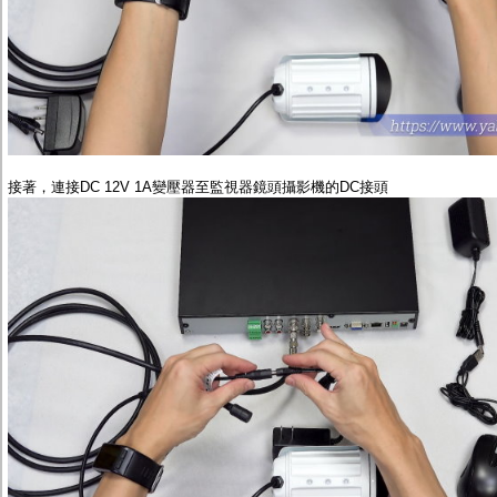
接著，連接DC 12V 1A變壓器至監視器鏡頭攝影機的DC接頭