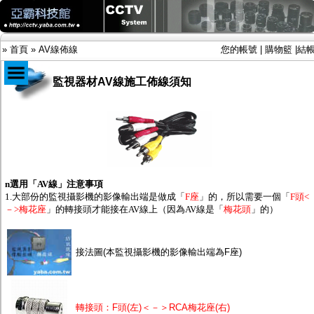
»
首頁
»
AV線佈線
您的帳號
|
購物籃
|
結
監視器材AV線施工佈線須知
商品目錄
限時促銷特惠專案
IP網路攝影機及錄放影機
AHD DVR數位錄放影機
AHD半球型(適用屋內)
n
選用「AV線」注意事項
AHD中小型紅外線攝影機(適用騎樓、室內外)
1.大部份的監視攝影機的影像輸出端是做成「
F座
」的，所以需要一個「
F頭<
AHD防護罩型攝影機(適用屋外，紅外線照射
－>梅花座
」的轉接頭才能接在AV線上（因為AV線是「
梅花頭
」的）
距離遠）
AHD特殊功能型攝影機
旋轉型攝影機.旋轉台
接法圖(本監視攝影機的影像輸出端為F座)
傳統高解析攝影機
鏡頭
投光設備
防護罩及支架
多路攝影機單軸傳輸
轉接頭：F頭(左)＜－＞RCA梅花座(右)