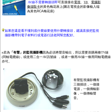
AV線不需要轉接頭即
可直接接在
電視
、
V8
、
電腦影
像擷取卡
的黃色梅花座上
(圖左電視盒的影像輸入端
為黃色RCA梅花座)
如果您還是看不懂到底什麼線要使用什麼轉接頭，建議直接把監視
攝影機帶到電子材料行或電器行請老闆幫您配好。
n
若為
「有聲」的監視攝影機
因為必須將聲音輸出，所以需要添購兩條
TV線
(同軸電纜線)，
或使用二合一AV訊號線 ，或者一條用AV線一條用同軸電纜線
亦可。
有聲監視攝影機有
三個插頭，一個接
電源，一個傳輸影
像，一個傳輸聲
音。