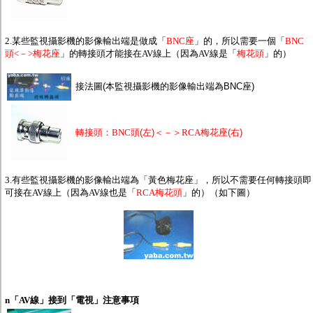
監聽器.麥克風
網路設備
視訊轉換設備
2.某些監視攝影機的影像輸出端是做成「
BNC座
」的，所以需要一個「
BNC
雙絞線傳輸器
頭<－>梅花座
」的轉接頭才能接在AV線上（因為AV線是「
梅花頭
」的）
雜訊改善器
分配放大器
網路線用水晶頭
接法圖(本監視攝影機的影像輸出端為BNC座)
網路線
懶人線.同軸線.花線
線頭.插座.延長線.HDMI線
轉接頭：
BNC頭
(左)＜－＞
RCA梅花座
(右)
集線盒.防水盒.配線盒
變壓器.避雷器
轉接頭
偽裝嚇阻假監視器. 警示防盜貼紙
3.有些監視攝影機的影像輸出端為「黃色梅花座」，所以不需要任何轉接頭即
行車紀錄器.車用插座配件
可接在AV線上（因為AV線也是「
RCA梅花頭
」的）（如下圖）
電腦工業機殼
客訂商品
n
「AV線」接到「電視」注意事項