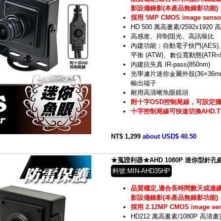
影設備錄影(本產品無錄影功能)
採用 5MP CMOS image sens
HD 500 萬高畫素/2592x1920
高感度、抑制阻光、高訊噪比
內建功能：自動電子快門(AES)
平衡 (ATW)、數位寬動態(ATR=
內建抗失真 IR-pass(850nm)
光學濾片迷你金屬外殼(36×36m
輸出端子
耐用高清晰魚眼鏡頭
附十字OSD控制尾線，可設定
十字控制尾線可快速切換AHD.TVI
NT$ 1,299
about USD$ 40.50
★蒐證利器★AHD 1080P 迷你型針孔鏡頭
料號:MIN-AHD35HP
品質穩定,適合長時間數天或連續
影設備錄影(本產品無錄影功能)
採用 2.12MP CMOS image s
HD212 萬高畫素/1080P 高清畫