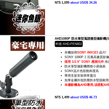
NT$ 1,099
about USD$ 34.26
AHD1080P 防水筆型蒐證微型攝影機(S
料號:AHD-PEN802
本機採用
SONY IMX323
晶片!
SONY 1080P 2 百萬高畫質影
採用 1/2.9" SONY 感測元件
,有
防水筆型攝影機體積小易偽裝
SONY晶片色彩飽和度高
專用支架安裝簡單靈活
加厚金屬外殼防塵防水堅固耐用
本攝影機為AHD專用,須搭配A
NT$ 1,499
about USD$ 46.73