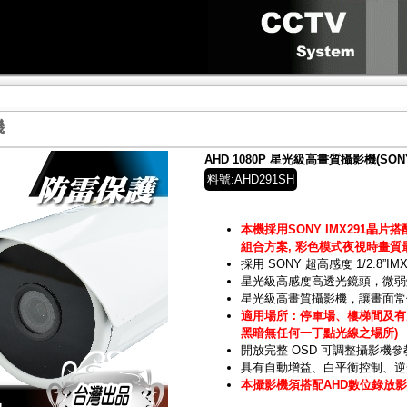
機
AHD 1080P 星光級高畫質攝影機(SONY
料號:AHD291SH
本機採用SONY IMX291晶片搭配
組合方案, 彩色模式夜視時畫質
採用 SONY 超高感度 1/2.8”IM
星光級高感度高透光鏡頭，微弱
星光級高畫質攝影機，讓畫面常
適用場所：停車場、樓梯間及有路
黑暗無任何一丁點光線之場所)
開放完整 OSD 可調整攝影機參
具有自動增益、白平衡控制、逆
本攝影機須搭配AHD數位錄放影