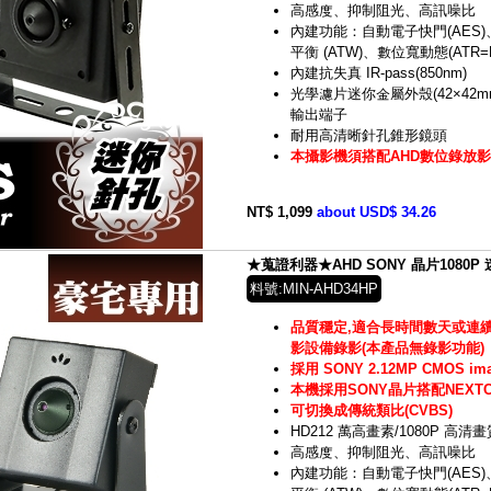
高感度、抑制阻光、高訊噪比
內建功能：自動電子快門(AES)
平衡 (ATW)、數位寬動態(ATR=
內建抗失真 IR-pass(850nm)
光學濾片迷你金屬外殼(42×42m
輸出端子
耐用高清晰針孔錐形鏡頭
本攝影機須搭配AHD數位錄放影
NT$ 1,099
about USD$ 34.26
★蒐證利器★AHD SONY 晶片1080P 迷
料號:MIN-AHD34HP
品質穩定,適合長時間數天或連續
影設備錄影(本產品無錄影功能)
採用 SONY 2.12MP CMOS im
本機採用SONY晶片搭配NEXTCH
可切換成傳統類比(CVBS)
HD212 萬高畫素/1080P 高清畫
高感度、抑制阻光、高訊噪比
內建功能：自動電子快門(AES)