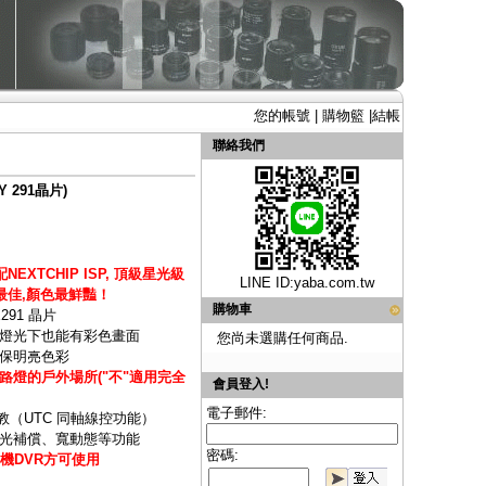
您的帳號
|
購物籃
|
結帳
聯絡我們
 291晶片)
NEXTCHIP ISP, 頂級星光級
LINE ID:
yaba.com.tw
最佳,顏色最鮮豔！
購物車
X291 晶片
燈光下也能有彩色畫面
您尚未選購任何商品.
保明亮色彩
燈的戶外場所("不"適用完全
會員登入!
電子郵件:
教（UTC 同軸線控功能）
光補償、寬動態等功能
密碼:
機DVR方可使用