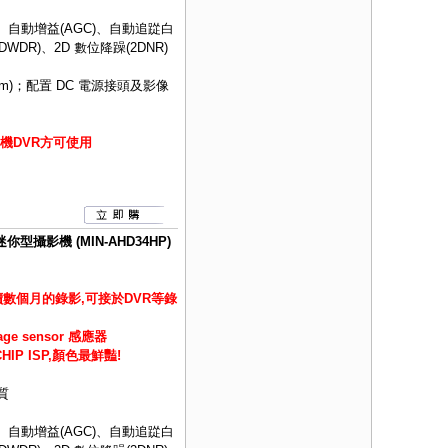
、自動增益(AGC)、自動追踨白
DWDR)、2D 數位降躁(2DNR)
m)；配置 DC 電源接頭及影像
機DVR方可使用
你型攝影機 (MIN-AHD34HP)
數個月的錄影,可接於DVR等錄
age sensor 感應器
IP ISP,顏色最鮮豔!
質
、自動增益(AGC)、自動追踨白