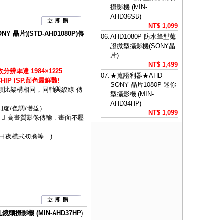
攝影機 (MIN-
AHD36SB)
NT$ 1,099
Y 晶片)(STD-AHD1080P)傳
06.
AHD1080P 防水筆型蒐
證微型攝影機(SONY晶
片)
NT$ 1,499
分辨率達 1984×1225
07.
★蒐證利器★AHD
IP ISP,顏色最鮮豔!
SONY 晶片1080P 迷你
統類比架構相同，同軸與絞線 傳
型攝影機 (MIN-
AHD34HP)
利度/色調/增益）
NT$ 1,099
 高畫質影像傳輸，畫面不壓
C/日夜模式切換等…)
頭攝影機 (MIN-AHD37HP)