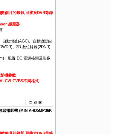
數個月的錄影,可接於DVR等錄
ensor 感應器
質
、自動增益(AGC)、自動追踨白
DWDR)、2D 數位降躁(2DNR)
m)；配置 DC 電源接頭及影像
攝影機參數
.CVI.CVBS不同格式
攝影機 (MIN-AHD5MP36K
數個月的錄影,可接於DVR等錄