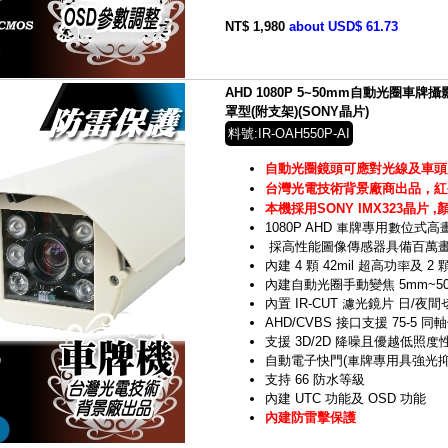
NT$ 1,980
about USD$ 61.73
AHD 1080P 5~50mm自動光圈車
罩型(附支架)(SONY晶片)
料號:IR-OAH550P-AI
自動光圈鏡頭可應對光線及車頭
台灣光電技術背景廠商出品，紅
本機採用SONY IMX323晶片 
1080P AHD 車牌專用數位式
採高性能圖像傳感器具備百萬
內建 4 顆 42mil 超高功率及 
內建自動光圈手動變焦 5mm~50
內置 IR-CUT 濾光鏡片 日/夜間
AHD/CVBS 接口支援 75-5 同
支援 3D/2D 降噪且優越低照度
自動電子快門(車牌專用具強光抑
支持 66 防水等級
內建 UTC 功能及 OSD 功能
內建防雷擊保護