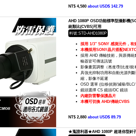
NT$ 4,580
about USD$ 142.79
AHD 1080P OSD功能標準型攝影機(SON
統類比(CVBS)可用
料號:STD-AHD1080P
採用 1/3" SONY 感測元件，有效
本機採用SONY晶片搭配NEXTCH
採用 AHD 傳輸技術，與原傳
輸器皆可傳送訊號
影像畫質調整（亮度/對比度/銳
具強光抑制功用和自動光源判斷 
縮，影像不延遲
OSD 選單 (位移偵測/減噪/BL
鏡頭選擇 CS 鏡頭/DC 鏡頭
內建防雷擊保護晶片
本機可切換 AHD/傳統CVBS
NT$ 2,880
about USD$ 89.79
★蒐證利器★AHD 1080P 超迷你型針孔鏡