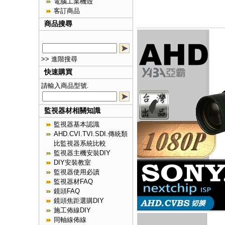
電腦工業機殼
客訂商品
商品搜尋
>> 進階搜尋
快速購買
請輸入商品型號.
監視器材相關知識
監視器基本認識
AHD.CVI.TVI.SDI.傳統類
比監視器系統比較
監視器主機安裝DIY
DIY安裝教室
監視器使用必讀
監視器材FAQ
鏡頭FAQ
鏡頭焦距選購DIY
施工佈線DIY
同軸線佈線