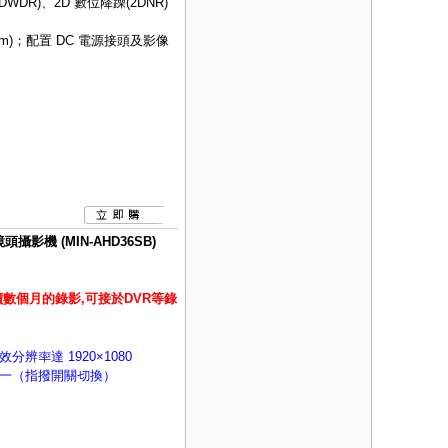
DWDR)、2D 數位降躁(2DNR)
m)；配置 DC 電源接頭及影像
攝影機 (MIN-AHD36SB)
數個月的錄影,可接於DVR等錄
有效分辨率達 1920×1080
H)四合一（指撥開關切換）