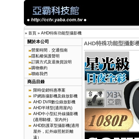
»
首頁
»
AHD特殊功能型攝影機
關於本公司
AHD特殊功能型攝影
營業時間．交通指南
隱私權保護聲明
訂購方式及退換貨說明
購物條約
聯絡我們
商品目錄
限時促銷特惠專案
IP網路攝影機及錄放影機
AHD DVR數位錄放影機
AHD半球型(適用屋內)
AHD中小型紅外線攝影機
(適用騎樓、室內外)
AHD防護罩型攝影機(適用
屋外，紅外線照射距離
遠）