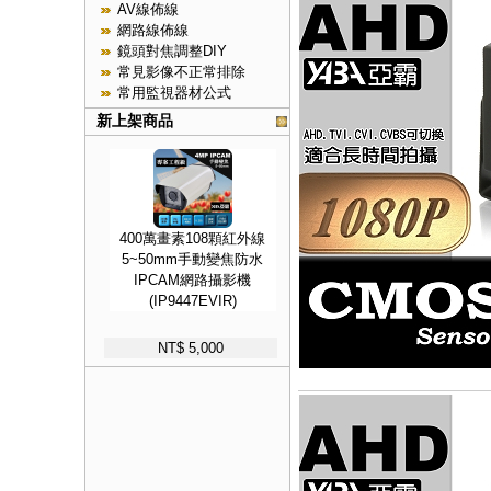
AV線佈線
網路線佈線
鏡頭對焦調整DIY
常見影像不正常排除
常用監視器材公式
新上架商品
400萬畫素108顆紅外線
5~50mm手動變焦防水
IPCAM網路攝影機
(IP9447EVIR)
NT$ 5,000