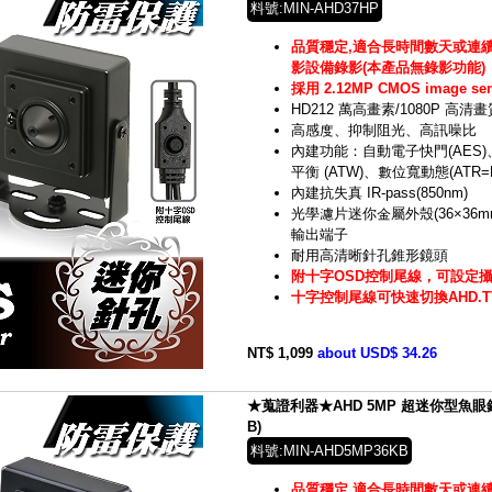
料號:MIN-AHD37HP
品質穩定,適合長時間數天或連續
影設備錄影(本產品無錄影功能)
採用 2.12MP CMOS image s
HD212 萬高畫素/1080P 高清畫
高感度、抑制阻光、高訊噪比
內建功能：自動電子快門(AES)
平衡 (ATW)、數位寬動態(ATR=
內建抗失真 IR-pass(850nm)
光學濾片迷你金屬外殼(36×36m
輸出端子
耐用高清晰針孔錐形鏡頭
附十字OSD控制尾線，可設定
十字控制尾線可快速切換AHD.TVI
NT$ 1,099
about USD$ 34.26
★蒐證利器★AHD 5MP 超迷你型魚眼鏡頭
B)
料號:MIN-AHD5MP36KB
品質穩定,適合長時間數天或連續