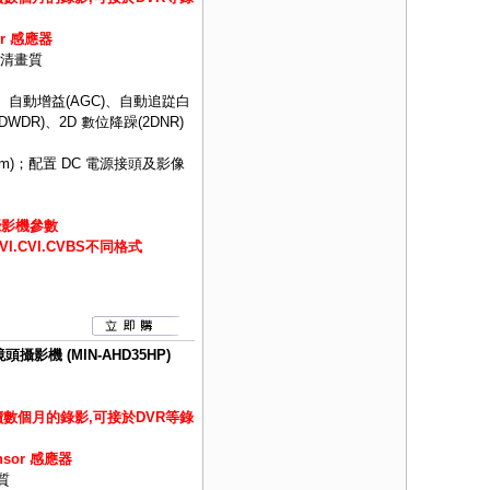
or 感應器
 高清畫質
、自動增益(AGC)、自動追踨白
DWDR)、2D 數位降躁(2DNR)
m)；配置 DC 電源接頭及影像
攝影機參數
.CVI.CVBS不同格式
攝影機 (MIN-AHD35HP)
數個月的錄影,可接於DVR等錄
ensor 感應器
質