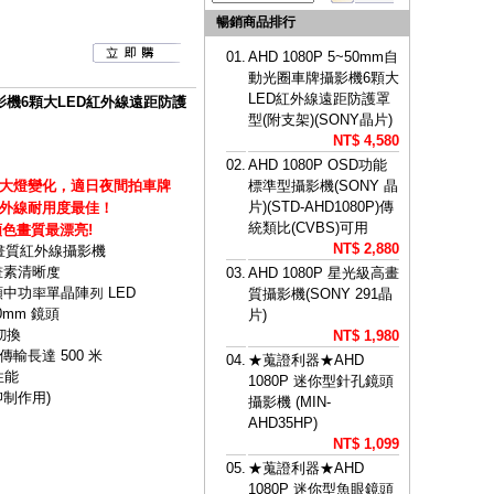
暢銷商品排行
01.
AHD 1080P 5~50mm自
動光圈車牌攝影機6顆大
LED紅外線遠距防護罩
牌攝影機6顆大LED紅外線遠距防護
型(附支架)(SONY晶片)
NT$ 4,580
02.
AHD 1080P OSD功能
大燈變化，適日夜間拍車牌
標準型攝影機(SONY 晶
片)(STD-AHD1080P)傳
外線耐用度最佳！
統類比(CVBS)可用
,顏色畫質最漂亮!
NT$ 2,880
高畫質紅外線攝影機
畫素清晰度
03.
AHD 1080P 星光級高畫
2 顆中功率單晶陣列 LED
質攝影機(SONY 291晶
mm 鏡頭
片)
切換
NT$ 1,980
軸傳輸長達 500 米
04.
★蒐證利器★AHD
性能
1080P 迷你型針孔鏡頭
制作用)
攝影機 (MIN-
AHD35HP)
NT$ 1,099
05.
★蒐證利器★AHD
1080P 迷你型魚眼鏡頭