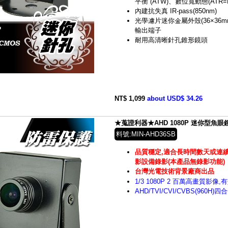
平衡 (ATW)、數位寬動態(ATR=
內建抗失真 IR-pass(850nm)
光學濾片迷你金屬外殼(36×36m
輸出端子
耐用高清晰針孔錐形鏡頭
NT$ 1,099
about USD$ 34.26
★蒐證利器★AHD 1080P 迷你型魚眼鏡頭
料號:MIN-AHD36SB
品質穩定,適合長時間數天或連續
影設備錄影(本產品無錄影功能)
台灣光電技術背景廠商出品
1/3 1080P 2 百萬高畫質影像,
AHD/TVI/CVI/CVBS(960