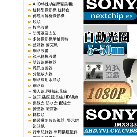
AHD特殊功能型攝影機
旋轉型攝影機.旋轉台
傳統高解析攝影機
鏡頭
投光設備
防護罩及支架
多路攝影機單軸傳輸
監聽器.麥克風
網路設備
視訊轉換設備
雙絞線傳輸器
雜訊改善器
分配放大器
網路線用水晶頭
網路線
懶人線.同軸線.花線
線頭.插座.延長線.HDMI線
集線盒.防水盒.配線盒
變壓器.避雷器
轉接頭
偽裝嚇阻假監視器. 警示防
盜貼紙
行車紀錄器.車用插座配件