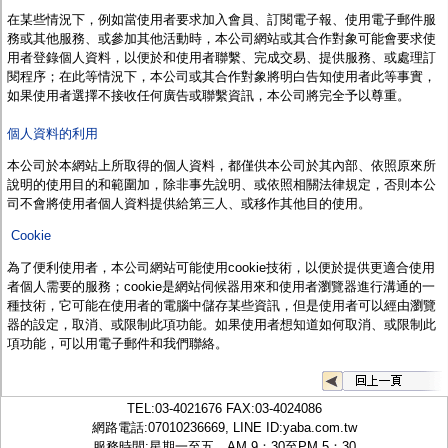
監聽器.麥克風
在某些情況下，例如當使用者要求加入會員、訂閱電子報、使用電子郵件服
網路設備
務或其他服務、或參加其他活動時，
本公司
網站或其合作對象可能會要求使
視訊轉換設備
用者登錄個人資料，以便於和使用者聯繫、完成交易、提供服務、或處理訂
雙絞線傳輸器
閱程序；在此等情況下，
本公司
或其合作對象將明白告知使用者此等事實，
雜訊改善器
如果使用者選擇不接收任何廣告或聯繫資訊，
本公司
將完全予以尊重。
分配放大器
網路線用水晶頭
個人資料的利用
網路線
懶人線.同軸線.花線
本公司於本網站上
所取得的個人資料，都僅供
本公司
於其內部、依照原來所
線頭.插座.延長線.HDMI線
說明的使用目的和範圍加，除非事先說明、或依照相關法律規定，否則本公
集線盒.防水盒.配線盒
司不會將使用者個人資料提供給第三人、或移作其他目的使用。
變壓器.避雷器
Cookie
轉接頭
偽裝嚇阻假監視器. 警示防盜貼紙
為了便利使用者，
本公司
網站可能使用cookie技術，以便於提供更適合使用
行車紀錄器.車用插座配件
者個人需要的服務；
cookie
是網站伺候器用來和使用者瀏覽器進行溝通的一
電腦工業機殼
種技術，它可能在使用者的電腦中儲存某些資訊，但是使用者可以經由瀏覽
客訂商品
器的設定，取消、或限制此項功能。如果使用者想知道如何取消、或限制此
項功能，可以用電子郵件和
我們
聯絡。
TEL:
03-4021676
FAX:03-4024086
網路電話:07010236669, LINE ID:
yaba.com.tw
服務時間:星期一至五，AM 9：30至PM 5：30