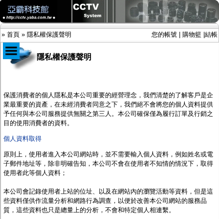
»
首頁
»
隱私權保護聲明
您的帳號
|
購物籃
|
結帳
隱私權保護聲明
商品目錄
限時促銷特惠專案
保護消費者的個人隱私是本公司重要的經營理念，我們清楚的了解客戶是企
IP網路攝影機及錄放影機
業最重要的資產，在未經消費者同意之下，我們絕不會將您的個人資料提供
AHD DVR數位錄放影機
予任何與本公司服務提供無關之第三人。本公司確保僅為履行訂單及行銷之
AHD半球型(適用屋內)
目的使用消費者的資料。
AHD中小型紅外線攝影機(適用騎樓、室內外)
個人資料取得
AHD防護罩型攝影機(適用屋外，紅外線照射
距離遠）
原則上，使用者進入
本公司
網站時，並不需要輸入個人資料，例如姓名或電
AHD特殊功能型攝影機
子郵件地址等，除非明確告知，
本公司
不會在使用者不知情的情況下，取得
旋轉型攝影機.旋轉台
使用者此等個人資料；
傳統高解析攝影機
鏡頭
本公司
會記錄使用者上站的位址、以及在網站內的瀏覽活動等資料，但是這
投光設備
些資料僅供作流量分析和網路行為調查，以便於改善
本公司
網站的服務品
防護罩及支架
質，這些資料也只是總量上的分析，不會和特定個人相連繫。
多路攝影機單軸傳輸