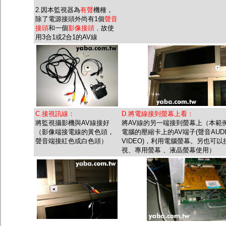
2.因本監視器為
有聲
機種，
除了電源接頭外尚有1個
聲音
接頭
和一個
影像接頭，
故使
用3合1或2合1的AV線
C.接視訊線：
D.將電線接到螢幕上看：
將監視攝影機與AV線接好
將AV線的另一端接到螢幕上（本範
（影像端接電線的黃色頭，
電腦的壓縮卡上的AV端子(聲音AUD
聲音端接紅色或白色頭）
VIDEO)，利用電腦螢幕。另也可以
視、專用螢幕 、液晶螢幕使用）