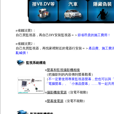
n
省錢法寶1：
自己買監視器，再自己DIY安裝監視器＝＞
節省昂貴的施工費用！
n
省錢法寶2：
自己先買監視器，再找家裡附近的電器行安裝＝＞
產品費、施工費
亂喊價！
監視系統構造
n
螢幕和監視攝影機相接
（把攝影到的內容傳到螢幕觀看）
（
不一定要使用專業監視器螢幕，您也可以與
「電腦螢幕」、「小液晶螢幕」……等一起共
n
攝影機接電源
（
沒電不能動）
n
螢幕接電源
（沒電不能動）