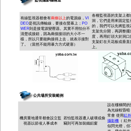
監視攝影機構造
各種監視器的支架上都
有線監視器都會有
兩條以上
的電源線，
VI
洞，它們是用來固定監
DEO
是視訊傳輸線，要接在螢幕上
；
PO
的，我們可以先將監視
WER
則是接電源變壓器。其實不用怕分不
支架先分開，再調整擺
清楚或接錯，因為兩個接頭的大小不一
度，再用釘頭大於洞口
樣，所以只要能夠接得上去，就表示接對
支架釘在天花板或垂直
了。（當然不能用暴力方式硬塞）
上
。
公共場所安裝範例
設在樓梯間的
為光線較昏暗
常會 使用
紅
機房重地通常都會設立監
若怕監視器遭人破壞或偷
攝影機
（ 紅
視器以節省人事成本
竊則可再加裝鐵鋁窗
似閃光燈，但