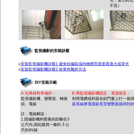
光，發出的光
不見）
監視攝影的安裝訣竅
n
安裝監視攝影機訣竅1:避免拍攝區域內物體亮度差異過大或背光
n
安裝監視攝影機訣竅2:改善色飄的方法
DIY安裝示範
A.先將材料準備好：
B.將監視攝影機固定，電源接妥：
監視攝影機、變壓器、轉接
利用電鑽或利器在鋁門窗上打一個
頭、電線
延長線將電源延長至變壓器插得到
註．電線解說：
1.因攝影機和螢幕的距離在3
公尺內,因此購買一條約 3 公
尺的AV線