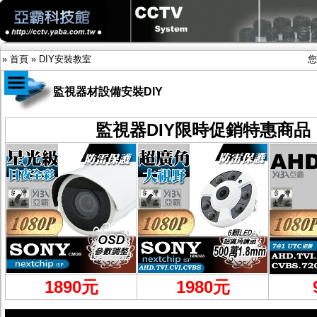
»
首頁
»
DIY安裝教室
您
監視器材設備安裝DIY
商品目錄
監視器DIY限時促銷特惠商品
限時促銷特惠專案
IP網路攝影機及錄放影機
AHD DVR數位錄放影機
AHD半球型(適用屋內)
AHD中小型紅外線攝影機(適用騎樓、室內外)
AHD防護罩型攝影機(適用屋外，紅外線照射
距離遠）
AHD特殊功能型攝影機
旋轉型攝影機.旋轉台
傳統高解析攝影機
鏡頭
投光設備
1890元
1980
元
防護罩及支架
多路攝影機單軸傳輸